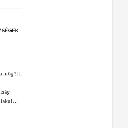
SZSÉGEK
a mögött,
álság
alakul …