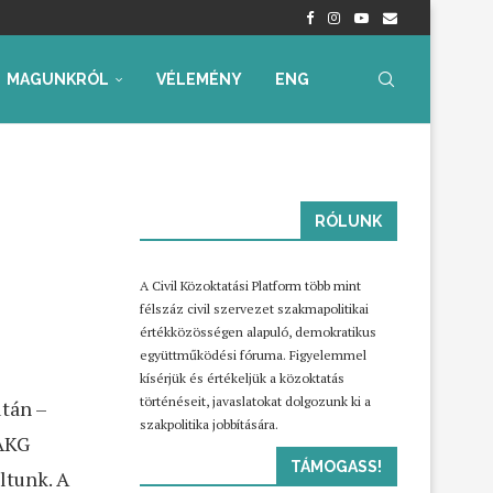
nyrendelet – Értékelés...
radtak aggályaink
 az...
ia, iskolakezdési támogatás
ummal – Semmit...
ára az...
a szakképzési...
MAGUNKRÓL
VÉLEMÉNY
ENG
RÓLUNK
A Civil Közoktatási Platform több mint
félszáz civil szervezet szakmapolitikai
értékközösségen alapuló, demokratikus
együttműködési fóruma. Figyelemmel
kísérjük és értékeljük a közoktatás
történéseit, javaslatokat dolgozunk ki a
után –
szakpolitika jobbítására.
 AKG
TÁMOGASS!
ltunk. A