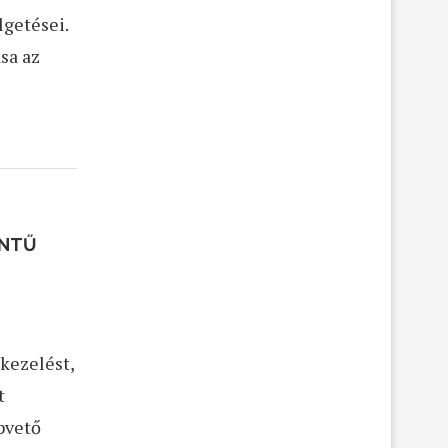
lgetései.
sa az
INTŰ
kezelést,
t
pvető