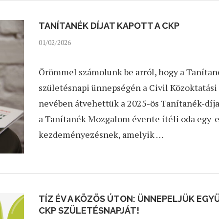
TANÍTANÉK DÍJAT KAPOTT A CKP
01/02/2026
Örömmel számolunk be arról, hogy a Tanítan
születésnapi ünnepségén a Civil Közoktatási
nevében átvehettük a 2025-ös Tanítanék-díjat
a Tanítanék Mozgalom évente ítéli oda egy-
kezdeményezésnek, amelyik …
TÍZ ÉV A KÖZÖS ÚTON: ÜNNEPELJÜK EGY
CKP SZÜLETÉSNAPJÁT!