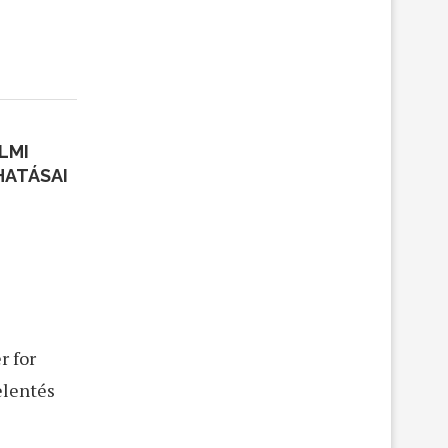
ELMI
HATÁSAI
r for
elentés