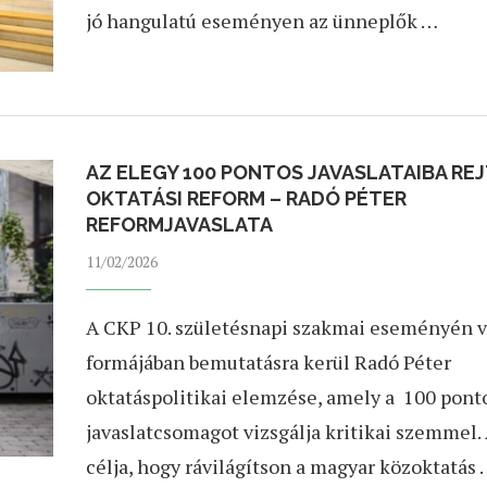
jó hangulatú eseményen az ünneplők …
AZ ELEGY 100 PONTOS JAVASLATAIBA RE
OKTATÁSI REFORM – RADÓ PÉTER
REFORMJAVASLATA
11/02/2026
A CKP 10. születésnapi szakmai eseményén v
formájában bemutatásra kerül Radó Péter
oktatáspolitikai elemzése, amely a 100 pont
javaslatcsomagot vizsgálja kritikai szemmel. 
célja, hogy rávilágítson a magyar közoktatás