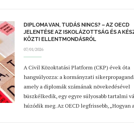
DIPLOMA VAN, TUDÁS NINCS? – AZ OECD
JELENTÉSE AZ ISKOLÁZOTTSÁG ÉS A KÉ
KÖZTI ELLENTMONDÁSRÓL
07/01/2026
A Civil Közoktatási Platform (CKP) évek óta
hangsúlyozza: a kormányzati sikerpropagand
amely a diplomák számának növekedésével
büszkélkedik, egy egyre súlyosabb tartalmi v
húzódik meg. Az OECD legfrissebb, „Hogyan 