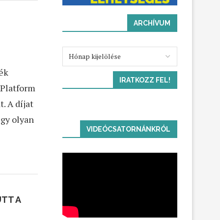
ARCHÍVUM
ék
IRATKOZZ FEL!
 Platform
. A díjat
egy olyan
VIDEÓCSATORNÁNKRÓL
ÜTT A