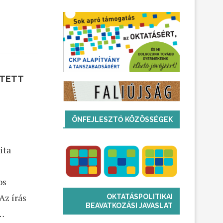
JTETT
ÖNFEJLESZTŐ KÖZÖSSÉGEK
ita
os
Az írás
OKTATÁSPOLITIKAI
BEAVATKOZÁSI JAVASLAT
 …