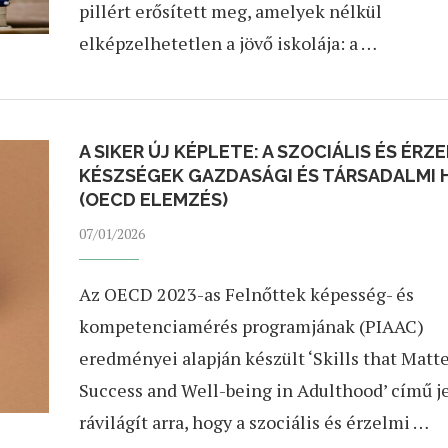
pillért erősített meg, amelyek nélkül
elképzelhetetlen a jövő iskolája: a …
A SIKER ÚJ KÉPLETE: A SZOCIÁLIS ÉS ÉRZ
KÉSZSÉGEK GAZDASÁGI ÉS TÁRSADALMI 
(OECD ELEMZÉS)
07/01/2026
Az OECD 2023-as Felnőttek képesség- és
kompetenciamérés programjának (PIAAC)
eredményei alapján készült ‘Skills that Matte
Success and Well-being in Adulthood’ című j
rávilágít arra, hogy a szociális és érzelmi …