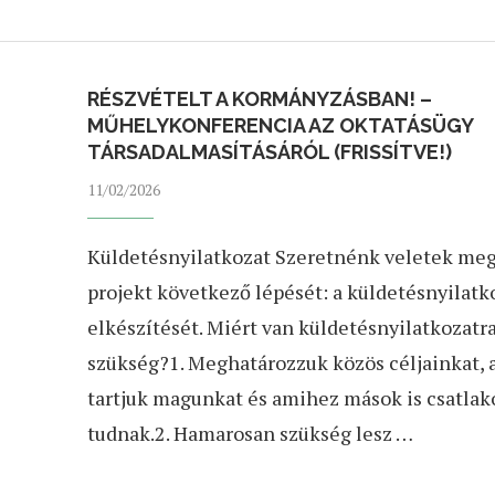
RÉSZVÉTELT A KORMÁNYZÁSBAN! –
MŰHELYKONFERENCIA AZ OKTATÁSÜGY
TÁRSADALMASÍTÁSÁRÓL (FRISSÍTVE!)
11/02/2026
Küldetésnyilatkozat Szeretnénk veletek meg
projekt következő lépését: a küldetésnyilatk
elkészítését. Miért van küldetésnyilatkozatr
szükség?1. Meghatározzuk közös céljainkat,
tartjuk magunkat és amihez mások is csatlak
tudnak.2. Hamarosan szükség lesz …