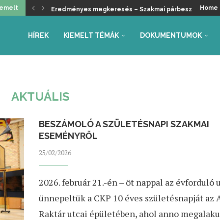
iemelt
Home
Megjelent az iskolakezdési támogatásról szóló kormá
Üdvözöljük a kancellári rendszer kivezetését, de ma
Helyzetkép a 2026/27-es tanév rendjéről – Beszámoló
Faliújság / 24.
Jogszabály-véleményezések – tanév rendje, autónóm
Együttműködés az Oktatás és Gyermekügyi Minisztéri
Gyarmathy Éva: Javaslat a központi mérések átalakítás
Faliújság / 23.
Szükség van-e pedagógus kamarára?
Eredményes megkeresés – Szakmai párbeszéd indult 
HÍREK
KIEMELT TÉMÁK
DOKUMENTUMOK
AKTUÁLIS
BESZÁMOLÓ A SZÜLETÉSNAPI SZAKMAI
ESEMÉNYRŐL
25/02/2026
2026. február 21.-én – öt nappal az évforduló 
ünnepeltük a CKP 10 éves születésnapját az
Raktár utcai épületében, ahol anno megalaku