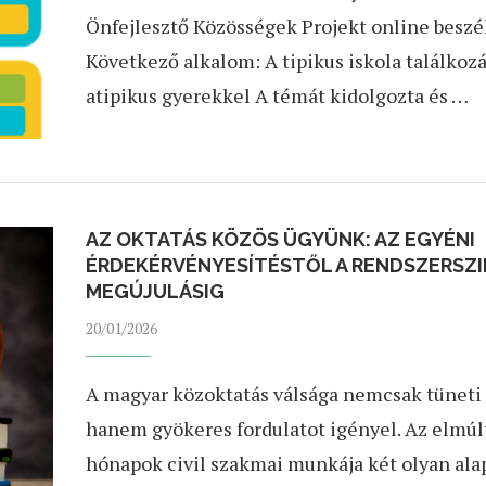
Önfejlesztő Közösségek Projekt online beszé
Következő alkalom: A tipikus iskola találkozá
atipikus gyerekkel A témát kidolgozta és …
AZ OKTATÁS KÖZÖS ÜGYÜNK: AZ EGYÉNI
ÉRDEKÉRVÉNYESÍTÉSTŐL A RENDSZERSZ
MEGÚJULÁSIG
20/01/2026
A magyar közoktatás válsága nemcsak tüneti 
hanem gyökeres fordulatot igényel. Az elmúl
hónapok civil szakmai munkája két olyan ala