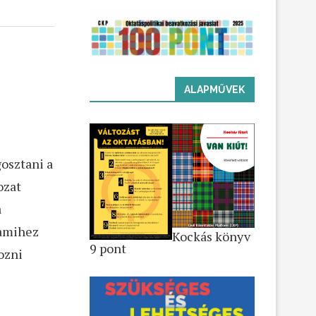
ALAPMŰVEK
osztani a
ozat
a
 amihez
Kockás könyv
9 pont
ozni