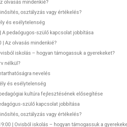
 Az olvasás mindenkié?
inősítés, osztályzás vagy értékelés?
ély és esélytelenség
 | A pedaógugos-szülő kapcsolat jobbítása
0 | Az olvasás mindenkié?
| Ovisból iskolás – hogyan támogassuk a gyerekeket?
rv nélkül?
nntarthatóságra nevelés
sély és esélytelenség
pedagógiai kultúra fejlesztésének elősegítése
pedagógus-szülő kapcsolat jobbítása
inősítés, osztályzás vagy értékelés?
19:00 | Ovisból iskolás – hogyan támogassuk a gyerekek