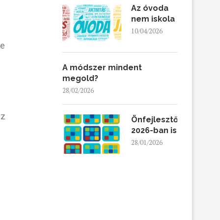
Az óvoda
nem iskola
10/04/2026
ne
A módszer mindent
megold?
28/02/2026
az
Önfejlesztő
2026-ban is
28/01/2026