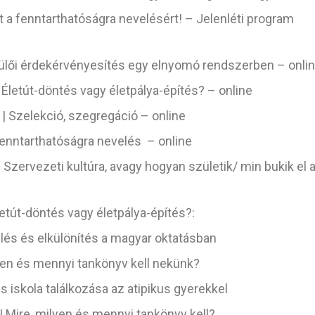
t a fenntarthatóságra nevelésért! – Jelenléti program
zülői érdekérvényesítés egy elnyomó rendszerben – onli
Életút-döntés vagy életpálya-építés? – online
| Szelekció, szegregáció – online
Fenntarthatóságra nevelés – online
 Szervezeti kultúra, avagy hogyan születik/ min bukik el 
letút-döntés vagy életpálya-építés?:
nülés és elkülönítés a magyar oktatásban
lyen és mennyi tankönyv kell nekünk?
us iskola találkozása az atipikus gyerekkel
 Mire, milyen és mennyi tankönyv kell?