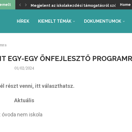
iemelt
Home
Megjelent az iskolakezdési támogatásról szóló kormá
Üdvözöljük a kancellári rendszer kivezetését, de ma
Helyzetkép a 2026/27-es tanév rendjéről – Beszámoló
Faliújság / 24.
Jogszabály-véleményezések – tanév rendje, autónóm
Együttműködés az Oktatás és Gyermekügyi Minisztéri
Gyarmathy Éva: Javaslat a központi mérések átalakítás
Faliújság / 23.
Szükség van-e pedagógus kamarára?
HÍREK
KIEMELT TÉMÁK
DOKUMENTUMOK
amra
T EGY-EGY ÖNFEJLESZTŐ PROGRAM
01/02/2024
részt venni, itt választhatsz.
Aktuális
z óvoda nem iskola