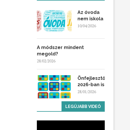
Az óvoda
nem iskola
10/04/2026
A módszer mindent
megold?
28/02/2026
Önfejlesztő
2026-ban is
28/01/2026
LEGÚJABB VIDEÓ