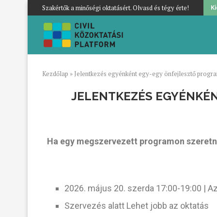
Szakértők a minőségi oktatásért. Olvasd és tégy érte!
K
Kezdőlap
»
Jelentkezés egyénként egy-egy önfejlesztő progr
JELENTKEZÉS EGYÉNKÉN
Ha egy megszervezett programon szeretnél 
2026. május 20. szerda 17:00-19:00 | A
Szervezés alatt Lehet jobb az oktatás