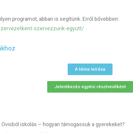
n
ilyen programot, abban is segítünk. Erről bővebben:
szervezetkent-szervezzunk-egyutt/
ákhoz
A téma leírása
Jelentkezés egyéni résztvevőként
| Ovisból iskolás – hogyan támogassuk a gyerekeket?