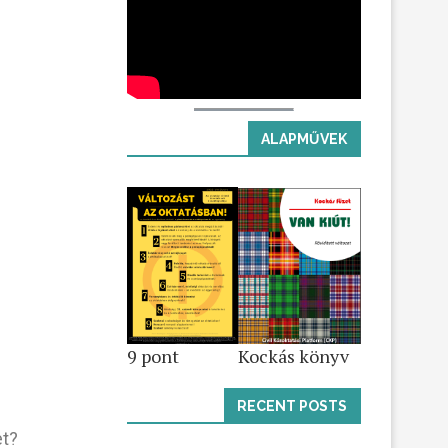
ALAPMŰVEK
Kockás könyv
9 pont
RECENT POSTS
et?