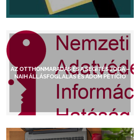
AZ OTTHONMARADÁS ÉS A SEGÍTÉS JOGA –
NAIH ÁLLÁSFOGLALÁS ÉS ADOM PETÍCIÓ