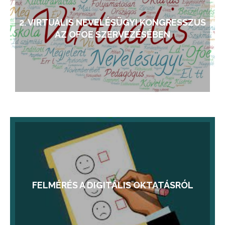
2. VIRTUÁLIS NEVELÉSÜGYI KONGRESSZUS
AZ OFOE SZERVEZÉSÉBEN
FELMÉRÉS A DIGITÁLIS OKTATÁSRÓL