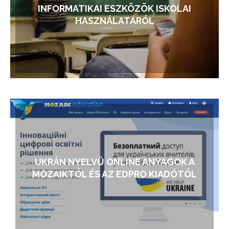
INFORMATIKAI ESZKÖZÖK ISKOLAI
HASZNÁLATÁRÓL
UKRÁN NYELVŰ ONLINE ANYAGOK A
MOZAIKTÓL ÉS AZ EDPRO KIADÓTÓL