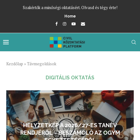
Szakértők a minőségi oktatásért. Olvasd és tégy érte!
Home
Kezdőlap
»
Távmegoldások
DIGITÁLIS OKTATÁS
HELYZETKÉP A 2026/27-ES TANÉV
RENDJÉRŐL – BESZÁMOLÓ AZ OGYM