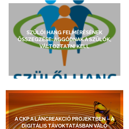
SZÜLŐI HANG FELMÉRÉSÉNEK
ÖSSZEGZÉSE: AGGÓDNAK A SZÜLŐK,
VÁLTOZTATNI KELL
A CKP A LÁNCREAKCIÓ PROJEKTBEN – A
DIGITÁLIS TÁVOKTATÁSBAN VALÓ