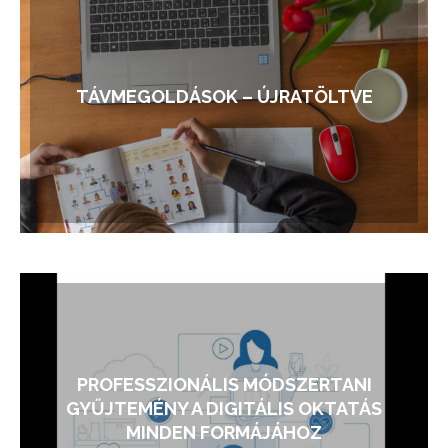
TÁVMEGOLDÁSOK – ÚJRATÖLTVE
PROFESSZIONÁLIS MÓDSZERTANI
GYŰJTEMÉNY A DIGITÁLIS OKTATÁS
MINDEN FORMÁJÁHOZ