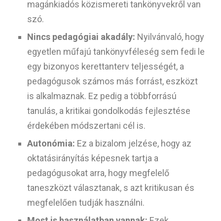
magánkiadós közismereti tankönyvekről van
szó.
Nincs pedagógiai akadály:
Nyilvánvaló, hogy
egyetlen műfajú tankönyvféleség sem fedi le
egy bizonyos kerettanterv teljességét, a
pedagógusok számos más forrást, eszközt
is alkalmaznak. Ez pedig a többforrású
tanulás, a kritikai gondolkodás fejlesztése
érdekében módszertani cél is.
Autonómia:
Ez a bizalom jelzése, hogy az
oktatásirányítás képesnek tartja a
pedagógusokat arra, hogy megfelelő
taneszközt választanak, s azt kritikusan és
megfelelően tudják használni.
Most is használatban vannak:
Ezek