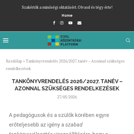
Szakértők a minőségi oktatásért. Olvasd és tégy érte!
Home
Kezdőlap
»
Tankönyvrendelés 2026/2027. tanév – Azonnal szükséges
rendelkezések
TANKÖNYVRENDELÉS 2026/2027. TANÉV –
AZONNAL SZÜKSÉGES RENDELKEZÉSEK
27/05/2026
A pedagógusok és a szülők körében egyre
erőteljesebb az igény a
szabad