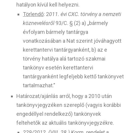
hatályon kívül kell helyezni.
Törlendő
:
2
011. évi CXC. törvény a nemzeti
köznevelésről
93/C. § (2) a) „bármely
évfolyam bármely tantárgya
vonatkozásában a Nat szerint jóváhagyott
kerettantervi tantárgyanként, b) az e
törvény hatálya alá tartozó szakmai
tankönyv esetén kerettantervi
tantárgyanként legfeljebb kettő tankönyvet
tartalmazhat.”
Határozat/ajánlás arról, hogy a 2010 után
tankönyvjegyzéken szereplő (vagyis korábbi
engedéllyel rendelkező) tankönyvek
feltehetők az aktuális tankönyvjegyzékre.
229/2012. (VIII. 28.) Korm. rendelet a