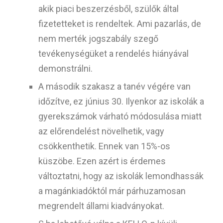
akik piaci beszerzésből, szülők által
fizetetteket is rendeltek. Ami pazarlás, de
nem merték jogszabály szegő
tevékenységüket a rendelés hiányával
demonstrálni.
A második szakasz a tanév végére van
időzítve, ez június 30. Ilyenkor az iskolák a
gyerekszámok várható módosulása miatt
az előrendelést növelhetik, vagy
csökkenthetik. Ennek van 15%-os
küszöbe. Ezen azért is érdemes
változtatni, hogy az iskolák lemondhassák
a magánkiadóktól már párhuzamosan
megrendelt állami kiadványokat.