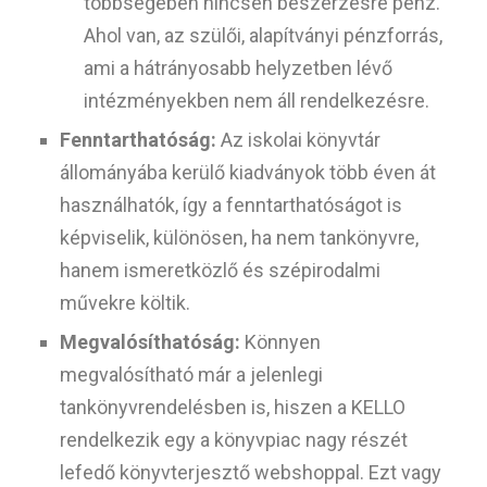
többségében nincsen beszerzésre pénz.
Ahol van, az szülői, alapítványi pénzforrás,
ami a hátrányosabb helyzetben lévő
intézményekben nem áll rendelkezésre.
Fenntarthatóság:
Az iskolai könyvtár
állományába kerülő kiadványok több éven át
használhatók, így a fenntarthatóságot is
képviselik, különösen, ha nem tankönyvre,
hanem ismeretközlő és szépirodalmi
művekre költik.
Megvalósíthatóság:
Könnyen
megvalósítható már a jelenlegi
tankönyvrendelésben is, hiszen a KELLO
rendelkezik egy a könyvpiac nagy részét
lefedő könyvterjesztő webshoppal. Ezt vagy