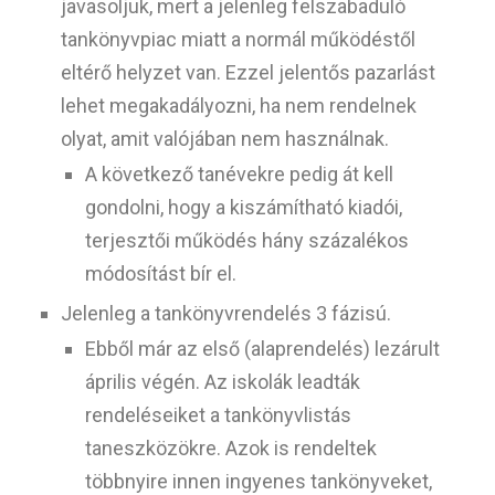
javasoljuk, mert a jelenleg felszabaduló
tankönyvpiac miatt a normál működéstől
eltérő helyzet van. Ezzel jelentős pazarlást
lehet megakadályozni, ha nem rendelnek
olyat, amit valójában nem használnak.
A következő tanévekre pedig át kell
gondolni, hogy a kiszámítható kiadói,
terjesztői működés hány százalékos
módosítást bír el.
Jelenleg a tankönyvrendelés 3 fázisú.
Ebből már az első (alaprendelés) lezárult
április végén. Az iskolák leadták
rendeléseiket a tankönyvlistás
taneszközökre. Azok is rendeltek
többnyire innen ingyenes tankönyveket,