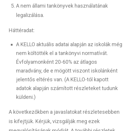
A nem állami tankönyvek használatának
legalizálása.
Háttéradat:
A KELLO aktuális adatai alapján az iskolák még
nem költötték el a tankönyvi normatívát.
Évfolyamonként 20-60% az átlagos
maradvány, de e mögött viszont iskolánként
jelentős eltérés van. (A KELLO-tól kapott
adatok alapján számított részleteket tudunk
küldeni.)
A következőkben a javaslatokat részletesebben
is kifejtjük. Kérjük, vizsgálják meg ezek
megvalósításának módját. A további részletek