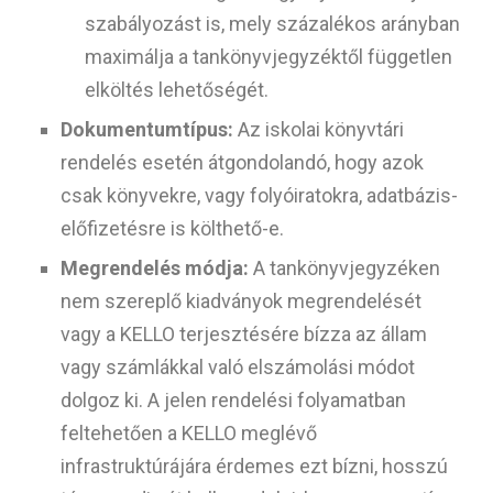
szabályozást is, mely százalékos arányban
maximálja a tankönyvjegyzéktől független
elköltés lehetőségét.
Dokumentumtípus:
Az iskolai könyvtári
rendelés esetén átgondolandó, hogy azok
csak könyvekre, vagy folyóiratokra, adatbázis-
előfizetésre is költhető-e.
Megrendelés módja:
A tankönyvjegyzéken
nem szereplő kiadványok megrendelését
vagy a KELLO terjesztésére bízza az állam
vagy számlákkal való elszámolási módot
dolgoz ki. A jelen rendelési folyamatban
feltehetően a KELLO meglévő
infrastruktúrájára érdemes ezt bízni, hosszú