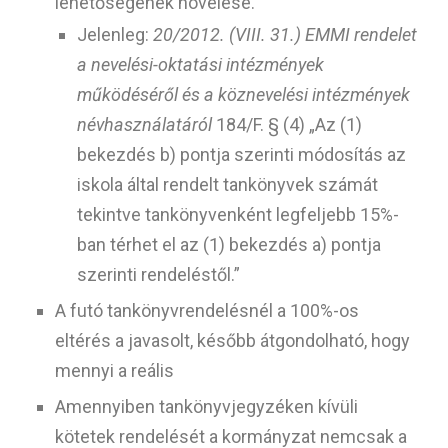
lehetőségének növelése.
Jelenleg:
20/2012. (VIII. 31.) EMMI rendelet
a nevelési-oktatási intézmények
működéséről és a köznevelési intézmények
névhasználatáról
184/F. § (4) „Az (1)
bekezdés b) pontja szerinti módosítás az
iskola által rendelt tankönyvek számát
tekintve tankönyvenként legfeljebb 15%-
ban térhet el az (1) bekezdés a) pontja
szerinti rendeléstől.”
A futó tankönyvrendelésnél a 100%-os
eltérés a javasolt, később átgondolható, hogy
mennyi a reális
Amennyiben tankönyvjegyzéken kívüli
kötetek rendelését a kormányzat nemcsak a