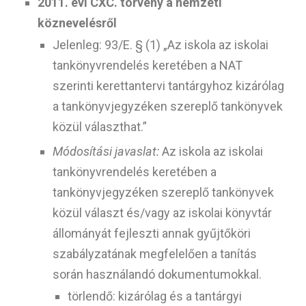
2011. évi CXC. törvény a nemzeti
köznevelésről
Jelenleg: 93/E. § (1) „Az iskola az iskolai
tankönyvrendelés keretében a NAT
szerinti kerettantervi tantárgyhoz kizárólag
a tankönyvjegyzéken szereplő tankönyvek
közül választhat.”
Módosítási javaslat:
Az iskola az iskolai
tankönyvrendelés keretében a
tankönyvjegyzéken szereplő tankönyvek
közül választ és/vagy az iskolai könyvtár
állományát fejleszti annak gyűjtőköri
szabályzatának megfelelően a tanítás
során használandó dokumentumokkal.
törlendő: kizárólag és a tantárgyi