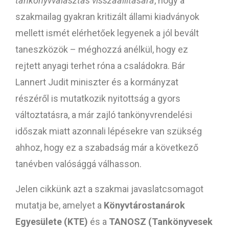
tankönyvválasztás visszaállítására
, hogy a
szakmailag gyakran kritizált állami kiadványok
mellett ismét elérhetőek legyenek a jól bevált
taneszközök – méghozzá anélkül, hogy ez
rejtett anyagi terhet róna a családokra. Bár
Lannert Judit miniszter és a kormányzat
részéről is mutatkozik nyitottság a gyors
változtatásra, a már zajló tankönyvrendelési
időszak miatt azonnali lépésekre van szükség
ahhoz, hogy ez a szabadság már a következő
tanévben valósággá válhasson.
Jelen cikkünk azt a szakmai javaslatcsomagot
mutatja be, amelyet a
Könyvtárostanárok
Egyesülete (KTE)
és a
TANOSZ (Tankönyvesek