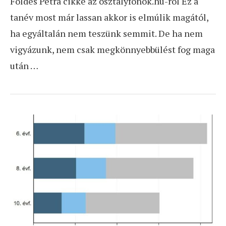
Földes Petra cikke az osztalyfonok.hu-ról Ez a
tanév most már lassan akkor is elmúlik magától,
ha egyáltalán nem teszünk semmit. De ha nem
vigyázunk, nem csak megkönnyebbülést fog maga
után …