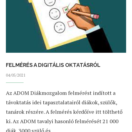
FELMÉRÉS A DIGITÁLIS OKTATÁSRÓL
04/05/2021
Az ADOM Diákmozgalom felmérést indított a
távoktatás idei tapasztalatairól diákok, szülők,
tanárok részére. A felmérés kérdőíve itt tölthető
ki. Az ADOM tavalyi hasonló felmérését 21 000
diák, 3000 szülő és …