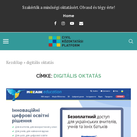
Szakértők a minőségi oktatásért. Olvasd és tégy érte!
Home
Kezdőlap
»
digitális oktatás
CÍMKE:
DIGITÁLIS OKTATÁS