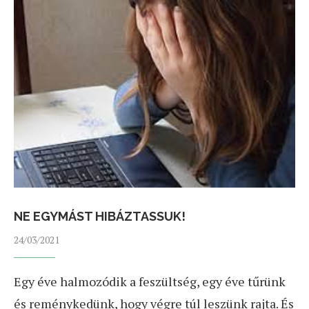
NE EGYMÁST HIBÁZTASSUK!
24/03/2021
Egy éve halmozódik a feszültség, egy éve tűrünk
és reménykedünk, hogy végre túl leszünk rajta. És