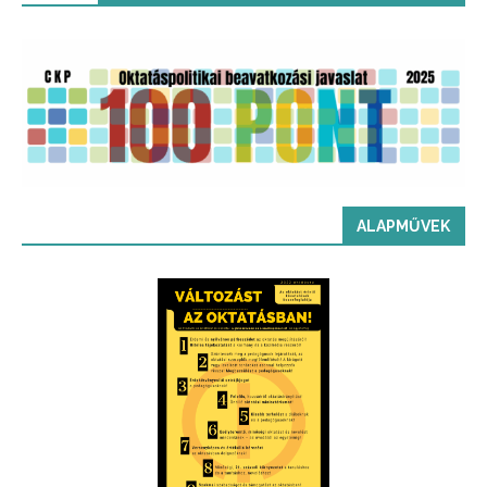
ALAPMŰVEK