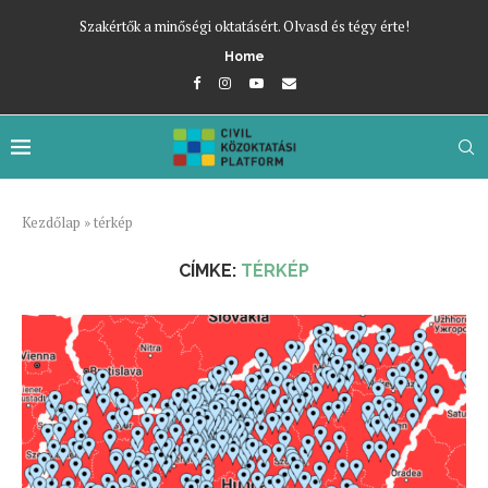
Szakértők a minőségi oktatásért. Olvasd és tégy érte!
Home
Kezdőlap
»
térkép
CÍMKE:
TÉRKÉP