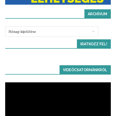
ARCHÍVUM
IRATKOZZ FEL!
VIDEÓCSATORNÁNKRÓL