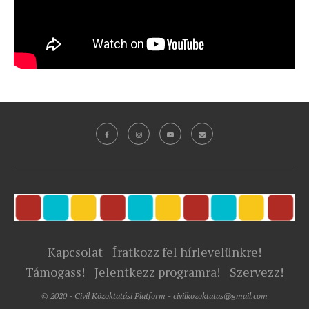
Kapcsolat
Íratkozz fel hírlevelünkre!
Támogass!
Jelentkezz programra!
Szervezz!
© 2020 - Civil Közoktatási Platform - civilkozoktatas@gmail.com