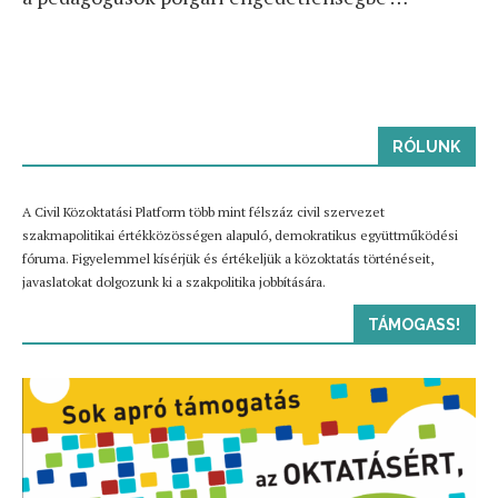
RÓLUNK
A Civil Közoktatási Platform több mint félszáz civil szervezet
szakmapolitikai értékközösségen alapuló, demokratikus együttműködési
fóruma. Figyelemmel kísérjük és értékeljük a közoktatás történéseit,
javaslatokat dolgozunk ki a szakpolitika jobbítására.
TÁMOGASS!