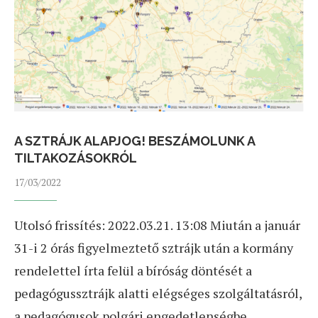
A SZTRÁJK ALAPJOG! BESZÁMOLUNK A
TILTAKOZÁSOKRÓL
17/03/2022
Utolsó frissítés: 2022.03.21. 13:08 Miután a január
31-i 2 órás figyelmeztető sztrájk után a kormány
rendelettel írta felül a bíróság döntését a
pedagógussztrájk alatti elégséges szolgáltatásról,
a pedagógusok polgári engedetlenségbe …