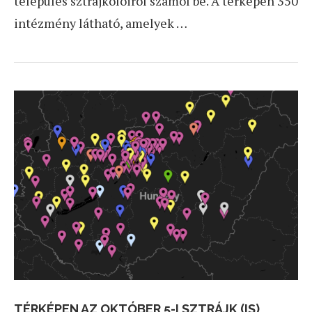
település sztrájkolóiról számol be. A térképen 350
intézmény látható, amelyek …
TÉRKÉPEN AZ OKTÓBER 5-I SZTRÁJK (IS)