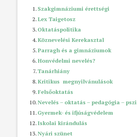
Szakgimnáziumi érettségi
Lex Taigetosz
Oktatáspolitika
Köznevelési Kerekasztal
Parragh és a gimnáziumok
Honvédelmi nevelés?
Tanárhiány
Kritikus megnyilvánulások
Felsőoktatás
Nevelés – oktatás – pedagógia – psz
Gyermek- és ifjúságvédelem
Iskolai kirándulás
Nyári szünet