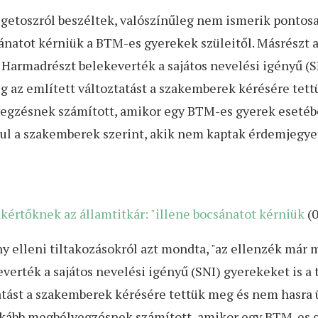
aigetoszról beszéltek, valószínűleg nem ismerik pontos
sánatot kérniük a BTM-es gyerekek szüleitől. Másrészt a
 Harmadrészt belekeverték a sajátos nevelési igényű (SN
g az említett változtatást a szakemberek kérésére tet
lyegzésnek számított, amikor egy BTM-es gyerek eseté
ul a szakemberek szerint, akik nem kaptak érdemjegye
kértőknek az államtitkár: "illene bocsánatot kérniük
(0
y elleni tiltakozásokról azt mondta, "az ellenzék már m
erték a sajátos nevelési igényű (SNI) gyerekeket is a t
tást a szakemberek kérésére tettük meg és nem hasra ü
 inkább megbélyegzésnek számított, amikor egy BTM-es