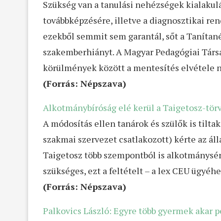
Szükség van a tanulási nehézségek kialaku
továbbképzésére, illetve a diagnosztikai r
ezekből semmit sem garantál, sőt a Tanítan
szakemberhiányt. A Magyar Pedagógiai Társas
körülmények között a mentesítés elvétele n
(Forrás: Népszava)
Alkotmánybíróság elé kerül a Taigetosz-tör
A módosítás ellen tanárok és szülők is til
szakmai szervezet csatlakozott) kérte az áll
Taigetosz több szempontból is alkotmánysért
szükséges, ezt a feltételt – a lex CEU ügyéhe
(Forrás: Népszava)
Palkovics László: Egyre több gyermek akar 