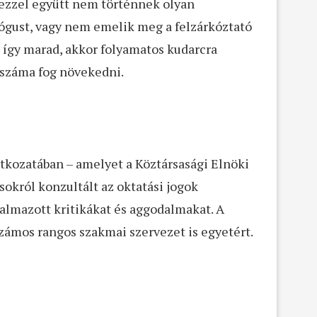
ezzel együtt nem történnek olyan
gógust, vagy nem emelik meg a felzárkóztató
így marad, akkor folyamatos kudarcra
 száma fog növekedni.
atkozatában – amelyet a Köztársasági Elnöki
sokról konzultált az oktatási jogok
galmazott kritikákat és aggodalmakat. A
számos rangos szakmai szervezet is egyetért.