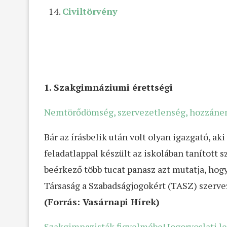
Civiltörvény
1. Szakgimnáziumi érettségi
Nemtörődömség, szervezetlenség, hozzánemé
Bár az írásbelik után volt olyan igazgató, a
feladatlappal készült az iskolában tanítot
beérkező több tucat panasz azt mutatja, hog
Társaság a Szabadságjogokért (TASZ) szervez
(Forrás: Vasárnapi Hírek)
Szakgimnazisták figyelmébe! Jogorvoslati l