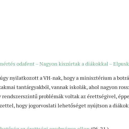
rtés odafent – Nagyon kiszúrtak a diákokkal – Elpusk
ki úgy nyilatkozott a VH-nak, hogy a minisztérium a botr
t szakmai tantárgyakból, vannak iskolák, ahol nagyon r
y rendszerszintű problémák voltak az érettségivel, ép
ettel, hogy jogorvoslati lehetőséget nyújtson a diákok
ehetőség az érettségi eredménye ellen
(06. 21.)