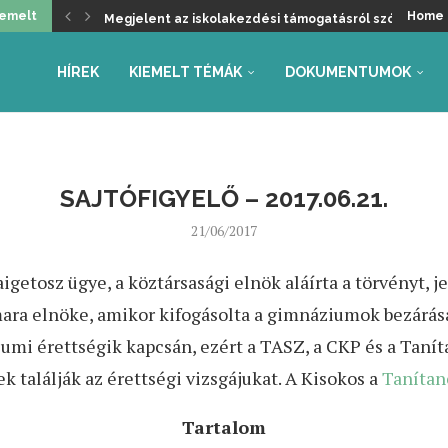
Megjelent az iskolakezdési támogatásról szóló kormá
iemelt
Home
Üdvözöljük a kancellári rendszer kivezetését, de ma
Helyzetkép a 2026/27-es tanév rendjéről – Beszámoló
Faliújság / 24.
Jogszabály-véleményezések – tanév rendje, autónóm
Együttműködés az Oktatás és Gyermekügyi Minisztéri
Gyarmathy Éva: Javaslat a központi mérések átalakítás
Faliújság / 23.
Szükség van-e pedagógus kamarára?
HÍREK
KIEMELT TÉMÁK
DOKUMENTUMOK
SAJTÓFIGYELŐ – 2017.06.21.
21/06/2017
igetosz ügye, a köztársasági elnök aláírta a törvényt,
mara elnöke, amikor kifogásolta a gimnáziumok bezárásá
mi érettségik kapcsán, ezért a TASZ, a CKP és a Tanítan
 találják az érettségi vizsgájukat. A Kisokos a
Tanítan
Tartalom