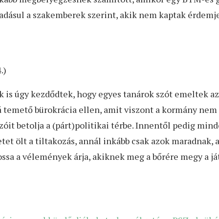
áadásul a szakemberek szerint, akik nem kaptak érdemj
.)
 is úgy kezdődtek, hogy egyes tanárok szót emeltek az
á temető bürokrácia ellen, amit viszont a kormány nem
óit betolja a (párt)politikai térbe. Innentől pedig mi
et ölt a tiltakozás, annál inkább csak azok maradnak, a
sa a vélemények árja, akiknek meg a bőrére megy a ját