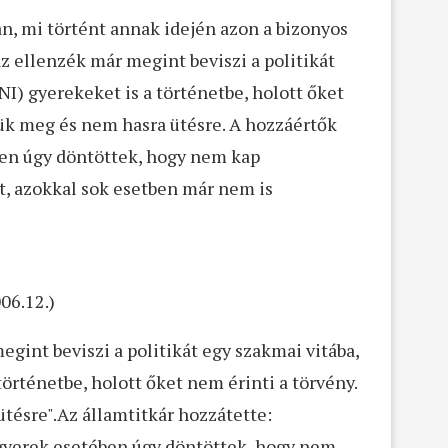
an, mi történt annak idején azon a bizonyos
z ellenzék már megint beviszi a politikát
I) gyerekeket is a történetbe, holott őket
tük meg és nem hasra ütésre. A hozzáértők
ben úgy döntöttek, hogy nem kap
t, azokkal sok esetben már nem is
06.12.)
egint beviszi a politikát egy szakmai vitába,
örténetbe, holott őket nem érinti a törvény.
tésre".Az államtitkár hozzátette:
 gyerek esetében úgy döntöttek, hogy nem