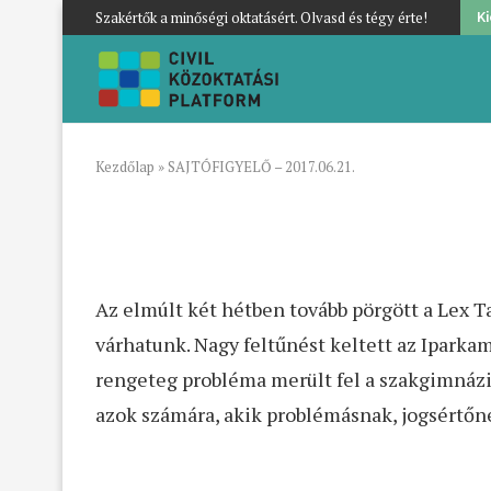
Szakértők a minőségi oktatásért. Olvasd és tégy érte!
K
Kezdőlap
»
SAJTÓFIGYELŐ – 2017.06.21.
Az elmúlt két hétben tovább pörgött a Lex Ta
várhatunk. Nagy feltűnést keltett az Iparka
rengeteg probléma merült fel a szakgimnáziu
azok számára, akik problémásnak, jogsértőnek