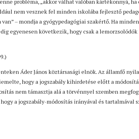
nne probléma, „akkor válhat valóban kártékonnyá, ha 
Például nem vesznek fel minden iskolába fejlesztő peda
van” – mondja a gyógypedagógiai szakértő. Ha minden 
 pedig egyenesen következik, hogy csak a lemorzsolódók
9.)
énteken Áder János köztársasági elnök. Az államfő nyil
emelte, hogy a jogszabály kihirdetése előtt a módosítá
módosítás nem támasztja alá a törvénnyel szemben megfo
, hogy a jogszabály-módosítás irányával és tartalmával 