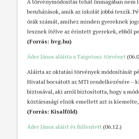
A törvénymódosítás tehát önmagában nem le
beruházások, amik az iskolát jobbá teszik. 
órák számát, amihez minden gyereknek joga 
lesznek ítélve az érintett gyerekek, ebből
(Forrás: hvg.hu)
Áder János aláírta a Taigetosz-törvényt
(06.0
Aláírta az oktatási törvények módosítását p
Hivatal bocsátott az MTI rendelkezésére – ki
biztosával, aki arról biztosította, hogy a 
köztársasági elnök emellett azt is kiemelte
(Forrás: Kisalföld)
Áder János aláírt és füllentett
(06.12.)