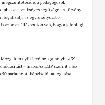
ny megszüntetésére, a pedagógusok
kaphassa a szükséges segítséget. A törvény
 legalizálja az egyre súlyosabb
s azon az állásponton van, hogy a jelenlegi
ék Mozgalom nyílt levélben (amelyhez 39
ymódosítást – hiába. Az LMP szerint a lex
an 50 parlamenti képviselő támogatása