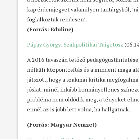
kap érdemjegyet valamilyen tantárgyból, "r
foglalkoztak rendesen".
(Forrás: Eduline)
Pápay György: Szakpolitikai Taigetosz
(06.14
A 2016 tavaszán tetőző pedagógustüntetések
nélküli központosítás és a mindent maga al
játszott, hogy a szakmai kritika megfogalmaz
jóslat: minél inkább kormányellenes színezet
probléma nem oldódik meg, a tényeket elmos
ennél az is jobb lett volna, ha hallgatnak.
(Forrás: Magyar Nemzet)