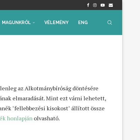
nyrendelet – Értékelés...
radtak aggályaink
 az...
ia, iskolakezdési támogatás
ummal – Semmit...
ára az...
MAGUNKRÓL
VÉLEMÉNY
ENG
 jelenleg az Alkotmánybíróság döntésére
nak elmaradását. Mint ezt várni lehetett,
ék "fellebbezési kisokost" állított össze
ék honlapján
olvasható.