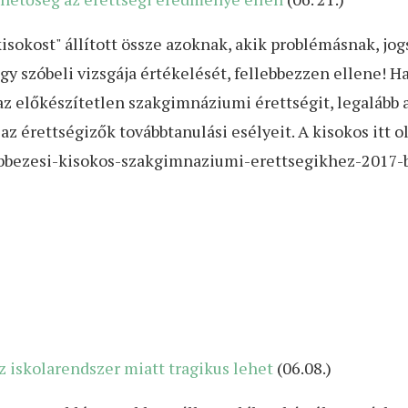
isokost" állított össze azoknak, akik problémásnak, jog
vagy szóbeli vizsgája értékelését, fellebbezzen ellene!
az előkészítetlen szakgimnáziumi érettségit, legalább a
az érettségizők továbbtanulási esélyeit. A kisokos itt o
ebbezesi-kisokos-szakgimnaziumi-erettsegikhez-2017-
z iskolarendszer miatt tragikus lehet
(06.08.)