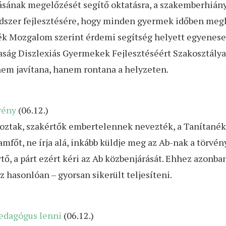
lásának megelőzését segítő oktatásra, a szakemberhiá
endszer fejlesztésére, hogy minden gyermek időben meg
ék Mozgalom szerint érdemi segítség helyett egyenesen
ág Diszlexiás Gyermekek Fejlesztéséért Szakosztálya i
em javítana, hanem rontana a helyzeten.
vény
(06.12.)
takoztak, szakértők embertelennek nevezték, a Tanítan
amfőt, ne írja alá, inkább küldje meg az Ab-nak a törvén
ő, a párt ezért kéri az Ab közbenjárását. Ehhez azonb
z hasonlóan – gyorsan sikerült teljesíteni.
pedagógus lenni
(06.12.)