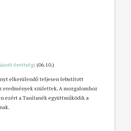
ázott érettségi
(06.10.)
ányt elkerülendő teljesen lebutított
ossz eredmények születtek. A mozgalomhoz
pen ezért a Tanítanék együttműködik a
nak.