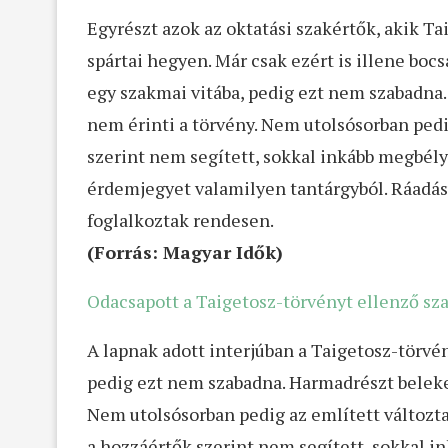
Egyrészt azok az oktatási szakértők, akik T
spártai hegyen. Már csak ezért is illene boc
egy szakmai vitába, pedig ezt nem szabadna.
nem érinti a törvény. Nem utolsósorban pedi
szerint nem segített, sokkal inkább megbé
érdemjegyet valamilyen tantárgyból. Ráadás
foglalkoztak rendesen.
(Forrás: Magyar Idők)
Odacsapott a Taigetosz-törvényt ellenző sza
A lapnak adott interjúban a Taigetosz-törvén
pedig ezt nem szabadna. Harmadrészt belekev
Nem utolsósorban pedig az említett változta
a hozzáértők szerint nem segített, sokkal