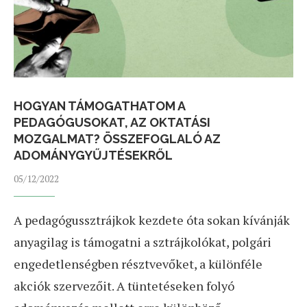
HOGYAN TÁMOGATHATOM A
PEDAGÓGUSOKAT, AZ OKTATÁSI
MOZGALMAT? ÖSSZEFOGLALÓ AZ
ADOMÁNYGYŰJTÉSEKRŐL
05/12/2022
A pedagógussztrájkok kezdete óta sokan kívánják
anyagilag is támogatni a sztrájkolókat, polgári
engedetlenségben résztvevőket, a különféle
akciók szervezőit. A tüntetéseken folyó