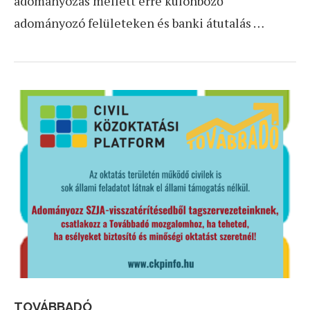
adományozás mellett erre különböző
adományozó felületeken és banki átutalás …
TOVÁBBADÓ