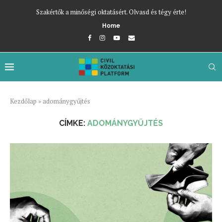
Szakértők a minőségi oktatásért. Olvasd és tégy érte!
Home
Kezdőlap
»
adománygyűjtés
CÍMKE:
ADOMÁNYGYŰJTÉS