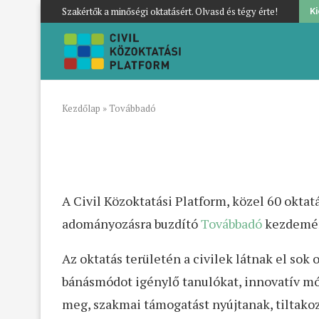
Szakértők a minőségi oktatásért. Olvasd és tégy érte!
K
Kezdőlap
»
Továbbadó
A Civil Közoktatási Platform, közel 60 oktat
adományozásra buzdító
Továbbadó
kezdemén
Az oktatás területén a civilek látnak el sok 
bánásmódot igénylő tanulókat, innovatív mó
meg, szakmai támogatást nyújtanak, tiltako