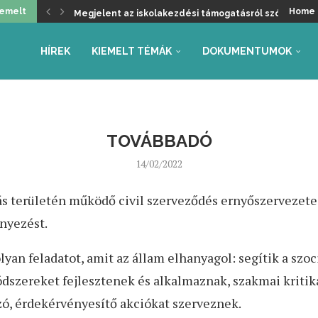
iemelt
Home
Megjelent az iskolakezdési támogatásról szóló kormá
Üdvözöljük a kancellári rendszer kivezetését, de ma
Helyzetkép a 2026/27-es tanév rendjéről – Beszámoló
Faliújság / 24.
Jogszabály-véleményezések – tanév rendje, autónóm
Együttműködés az Oktatás és Gyermekügyi Minisztéri
Gyarmathy Éva: Javaslat a központi mérések átalakítás
Faliújság / 23.
Szükség van-e pedagógus kamarára?
HÍREK
KIEMELT TÉMÁK
DOKUMENTUMOK
TOVÁBBADÓ
14/02/2022
ás területén működő civil szerveződés ernyőszervezete, 
yezést.
olyan feladatot, amit az állam elhanyagol: segítik a szo
dszereket fejlesztenek és alkalmaznak, szakmai kritik
zó, érdekérvényesítő akciókat szerveznek.