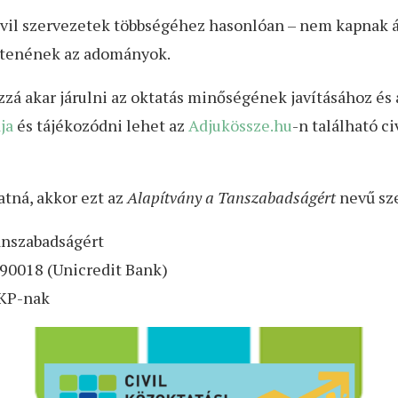
 civil szervezetek többségéhez hasonlóan – nem kapnak 
ntenének az adományok.
zá akar járulni az oktatás minőségének javításához és 
ja
és tájékozódni lehet az
Adjukössze.hu
-n található c
atná, akkor ezt az
Alapítvány a Tanszabadságért
nevű sze
anszabadságért
0018 (Unicredit Bank)
CKP-nak