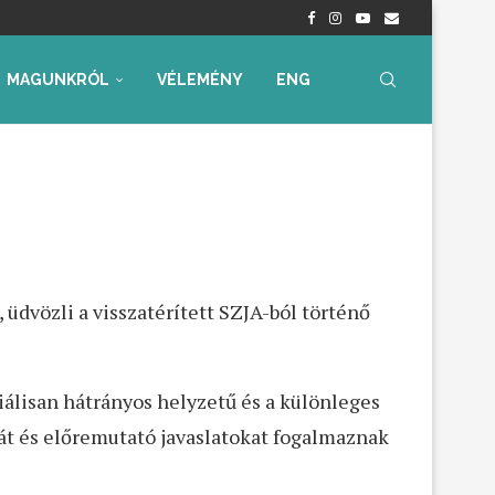
nyrendelet – Értékelés...
radtak aggályaink
 az...
ia, iskolakezdési támogatás
ummal – Semmit...
ára az...
MAGUNKRÓL
VÉLEMÉNY
ENG
üdvözli a visszatérített SZJA-ból történő
ciálisan hátrányos helyzetű és a különleges
át és előremutató javaslatokat fogalmaznak