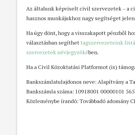
Az általunk képviselt civil szervezetek – a
hasznos munkájukhoz nagy segítséget jele
Ha úgy dönt, hogy a visszakapott pénzből hoz
választásban segíthet
tagszervezeteink listá
szervezetek névjegyzéké
ben.
Ha a Civil Közoktatási Platformot (is) támog
Bankszámlatulajdonos neve: Alapítvány a T
Bankszámla száma: 10918001 00000101 5659
Közleménybe írandó: Továbbadó adomány 