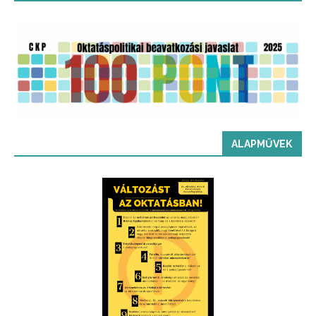
ALAPMŰVEK