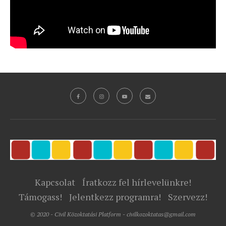
Kapcsolat
Íratkozz fel hírlevelünkre!
Támogass!
Jelentkezz programra!
Szervezz!
© 2020 - Civil Közoktatási Platform - civilkozoktatas@gmail.com