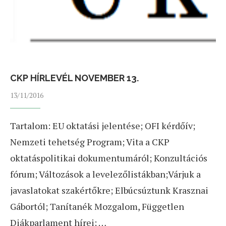
CKP HÍRLEVÉL NOVEMBER 13.
13/11/2016
Tartalom: EU oktatási jelentése; OFI kérdőív;
Nemzeti tehetség Program; Vita a CKP
oktatáspolitikai dokumentumáról; Konzultációs
fórum; Változások a levelezőlistákban;Várjuk a
javaslatokat szakértőkre; Elbúcsúztunk Krasznai
Gábortól; Tanítanék Mozgalom, Független
Diákparlament hírei; …