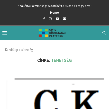
Szakértők a minőségi oktatásért. Olvasd és tégy érte!
Home
Kezdőlap
»
tehetség
CÍMKE:
TEHETSÉG