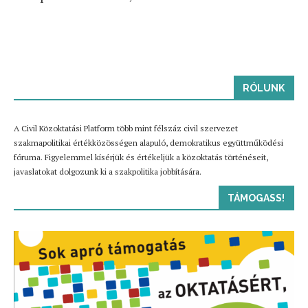
RÓLUNK
A Civil Közoktatási Platform több mint félszáz civil szervezet
szakmapolitikai értékközösségen alapuló, demokratikus együttműködési
fóruma. Figyelemmel kísérjük és értékeljük a közoktatás történéseit,
javaslatokat dolgozunk ki a szakpolitika jobbítására.
TÁMOGASS!