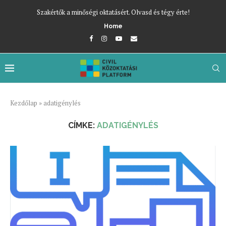
Szakértők a minőségi oktatásért. Olvasd és tégy érte!
Home
Kezdőlap
»
adatigénylés
CÍMKE:
ADATIGÉNYLÉS