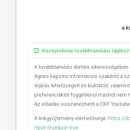
a k
Középiskolai továbbtanulási tájéko
A továbbtanulási döntés sikerességében a
Ágnes képzési információs szakértő a szül
eljárás lehetőségeit és buktatóit, valami
preferenciáktól függetlenül máshol nem n
Az előadás visszanézhető a CKP Youtube
A linkgyűjtemény elérhetősége:
https://
rtpof=true&sd=true