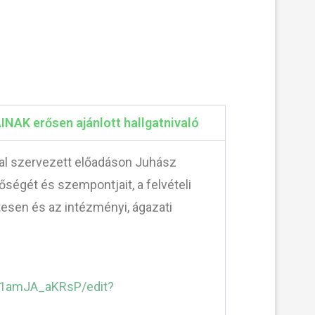
NAK erősen ajánlott hallgatnivaló
tal szervezett előadáson Juhász
ségét és szempontjait, a felvételi
ttesen és az intézményi, ágazati
Y1amJA_aKRsP/edit?