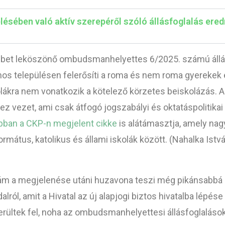
lésében való aktív szerepéről szóló állásfoglalás ere
bet leköszönő ombudsmanhelyettes 6/2025. számú állásf
mos településen felerősíti a roma és nem roma gyerekek e
lákra nem vonatkozik a kötelező körzetes beiskolázás. A
z vezet, ami csak átfogó jogszabályi és oktatáspolitikai
ábban a CKP-n megjelent cikke
is alátámasztja, amely na
rmátus, katolikus és állami iskolák között. (Nahalka Istv
ám a megjelenése utáni huzavona teszi még pikánsabbá a
ól, amit a Hivatal az új alapjogi biztos hivatalba lépés
ltek fel, noha az ombudsmanhelyettesi állásfoglalásokr