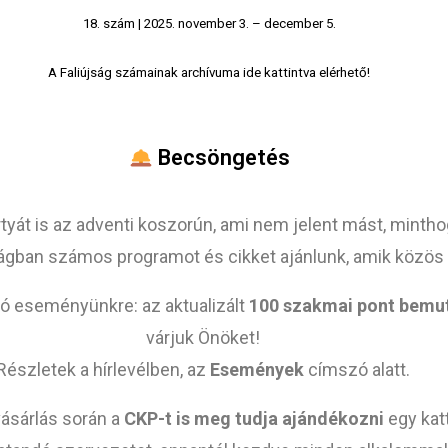
18. szám | 2025. november 3. – december 5.
A Faliújság számainak archívuma ide kattintva elérhető!
Becsöngetés
yát is az adventi koszorún, ami nem jelent mást, mintho
ságban számos programot és cikket ajánlunk, amik közös 
ró eseményünkre: az aktualizált
100 szakmai pont bemu
várjuk Önöket!
Részletek a hírlevélben, az
Események
címszó alatt.
vásárlás során a
CKP-t is meg tudja ajándékozni
egy katt