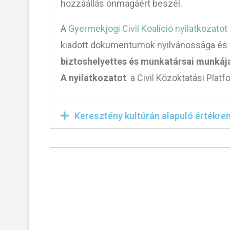
hozzáállás önmagáért beszél.
A
Gyermekjogi Civil Koalíció nyilatkozatot 
kiadott dokumentumok nyilvánossága és a
biztoshelyettes és munkatársai munkája
A nyilatkozatot
a Civil Közoktatási Platfo
Keresztény kultúrán alapuló értékr