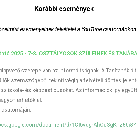
Korábbi események
özelmúlt eseményeinek felvételei a YouTube csatornánkon
ztató 2025 - 7-8. OSZTÁLYOSOK SZÜLEINEK ÉS TANÁRAI
lapvető szerepe van az informáltságnak. A Tanítanék ál
ők szemszögéből tekinti végig a felvételi döntés jelentő
nt az iskola- és képzéstípusokat. Az információk így együ
agyon érhetők el.
 csatornáján.
docs.google.com/document/d/1CI6vqg-AhCuSgKnz86i8