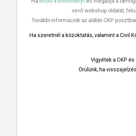
Ha
letölti a bővítményt
és megadja a támoga
vevő webshop oldalát, felu
További információk az alábbi CKP posztba
Ha szeretnél a közoktatás, valamint a Civil 
Vigyétek a CKP és 
Örülünk, ha visszajelzé