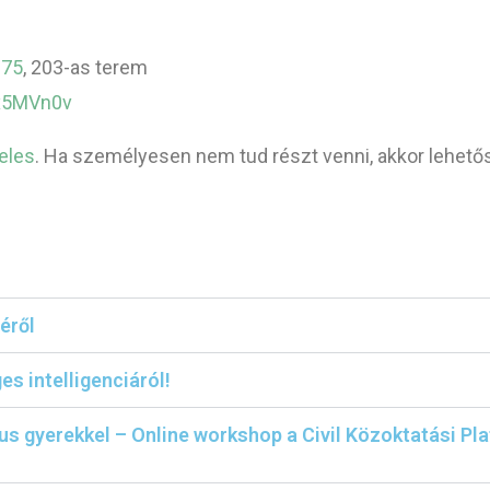
075
, 203-as terem
wx5MVn0v
eles
. Ha személyesen nem tud részt venni, akkor lehetős
éről
s intelligenciáról!
ikus gyerekkel – Online workshop a Civil Közoktatási 