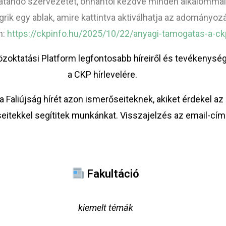
tandó szervezetet, onnantól kezdve minden alkalommal, 
grik egy ablak, amire kattintva aktiválhatja az adományoz
n:
https://ckpinfo.hu/2025/10/22/anyagi-tamogatas-a-ckp
Közoktatási Platform legfontosabb híreiről és tevékenység
a CKP hírlevelére.
a Faliújság hírét azon ismerőseiteknek, akiket érdekel az
seitekkel segítitek munkánkat. Visszajelzés az
email-cí
Fakultáció
kiemelt témák