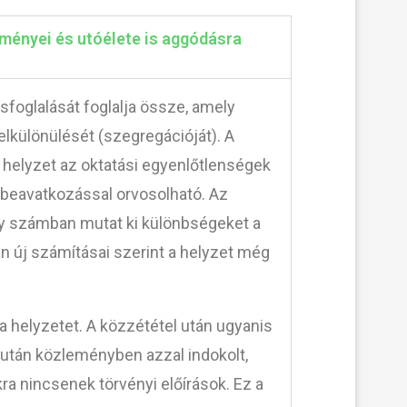
dményei és utóélete is aggódásra
oglalását foglalja össze, amely
lkülönülését (szegregációját). A
 helyzet az oktatási egyenlőtlenségek
 beavatkozással orvosolható. Az
gy számban mutat ki különbségeket a
án új számításai szerint a helyzet még
 helyzetet. A közzététel után ugyanis
e után közleményben azzal indokolt,
a nincsenek törvényi előírások. Ez a