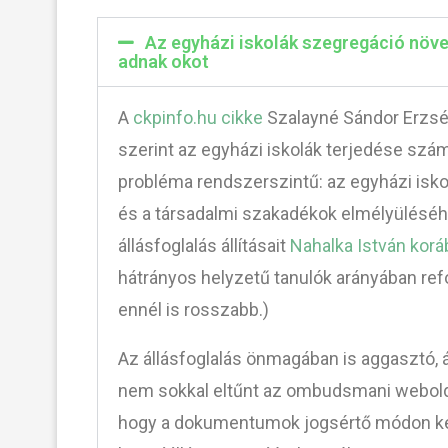
Az egyházi iskolák szegregáció növe
adnak okot
A
ckpinfo.hu cikke
Szalayné Sándor Erzsé
szerint az egyházi iskolák terjedése szá
probléma rendszerszintű: az egyházi isko
és a társadalmi szakadékok elmélyüléséhe
állásfoglalás állításait
Nahalka István kor
hátrányos helyzetű tanulók arányában refo
ennél is rosszabb.)
Az állásfoglalás önmagában is aggasztó, 
nem sokkal eltűnt az ombudsmani weboldalr
hogy a dokumentumok jogsértő módon kerü