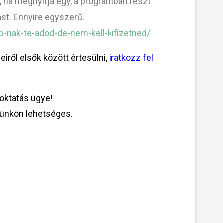
ha megnyitja egy, a programban részt
ást. Ennyire egyszerű.
-nak-te-adod-de-nem-kell-kifizetned/
eiről elsők között értesülni,
iratkozz fel
 oktatás ügye!
münkön
lehetséges.