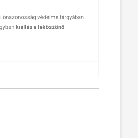
lyi önazonosság védelme tárgyában
 egyben
k
iállás a leköszönő