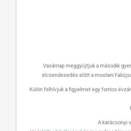
Vasárnap meggyújtjuk a második gyert
elcsendesedés előtt a mostani Faliúj
Külön felhívjuk a figyelmet egy fontos évzá
A karácsonyi 