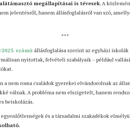
alátámasztó megállapításai is tévesek
. A közlemén
nem jelentésről, hanem állásfoglalásról van szó, amell
***
/2025. számú
állásfoglalása szerint az egyházi iskolák
álisan nyitottak, felvételi szabályaik – például vallás
lókat.
 a nem roma családok gyerekei elvándorolnak az állam
ké válnak. A probléma nem elszigetelt, hanem rendsz
s beiskolázás.
ási egyenlőtlenségek és a társadalmi szakadékok elmély
solható.