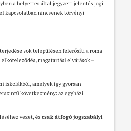
yben a helyettes által jegyzett jelentés jogi
yel kapcsolatban nincsenek törvényi
 terjedése sok településen felerősíti a roma
i elköteleződés, magatartási elvárások –
i iskolákból, amelyek így gyorsan
erszintű következmény: az egyházi
üléséhez vezet, és
csak átfogó jogszabályi