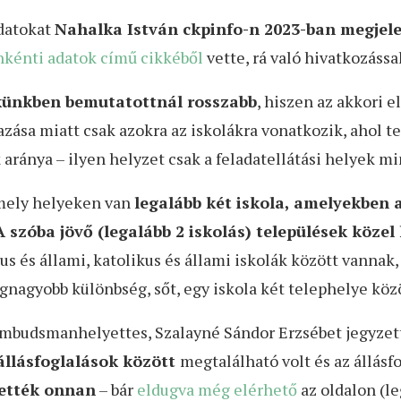
adatokat
Nahalka István ckpinfo-n 2023-ban megjel
nkénti adatok című cikkéből
vette, rá való hivatkozással
kkünkben bemutatottnál rosszabb
, hiszen az akkori 
zása miatt csak azokra az iskolákra vonatkozik, ahol t
 aránya – ilyen helyzet csak a feladatellátási helyek m
 mely helyeken van
legalább két iskola, amelyekben 
A szóba jövő (legalább 2 iskolás) települések köze
 és állami, katolikus és állami iskolák között vannak, 
egnagyobb különbség, sőt, egy iskola két telephelye közö
ombudsmanhelyettes, Szalayné Sándor Erzsébet jegyzett
állásfoglalások között
megtalálható volt és az állásf
ették onnan
– bár
eldugva még elérhető
az oldalon (