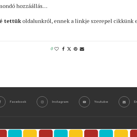
atmondó hozzáállás…
é tettük
oldalunkról, ennek a linkje szerepel cikkünk e
0
Facebook
Instagram
Youtube
E