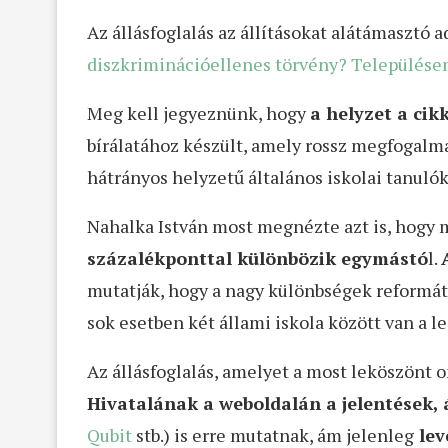
Az állásfoglalás az állításokat alátámasztó 
diszkriminációellenes törvény? Települése
Meg kell jegyeznünk, hogy
a helyzet a ci
bírálatához készült, amely rossz megfogalma
hátrányos helyzetű általános iskolai tanulók
Nahalka István most megnézte azt is, hogy
százalékponttal különbözik egymástó
l.
mutatják, hogy a nagy különbségek református
sok esetben két állami iskola között van a l
Az állásfoglalás, amelyet a most leköszönt 
Hivatalának a weboldalán a jelentések, 
Qubit
stb.) is erre mutatnak, ám jelenleg
lev