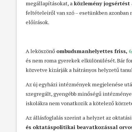
megállapításokat, a
közlemény jogsértést 
feltételeiről van szó – esetünkben azonban 
előírások.
A leköszönő
ombudsmanhelyettes friss,
6
és nem roma gyerekek elkülönülését. Bár form
közvetve kizárják a hátrányos helyzetű tanu
Az új egyházi intézmények megjelenése után
szegregált, gyengébb minőségű intézmények
iskolákra nem vonatkozik a kötelező körzete
Az állásfoglalás szerint a helyzet az oktat
és oktatáspolitikai beavatkozással orvo