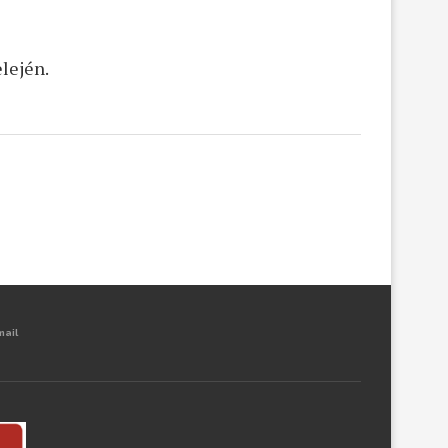
lején.
mail