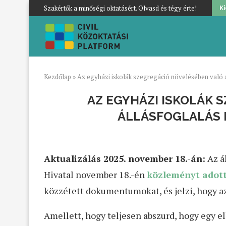
Szakértők a minőségi oktatásért. Olvasd és tégy érte!
K
Kezdőlap
»
Az egyházi iskolák szegregáció növelésében való a
AZ EGYHÁZI ISKOLÁK 
ÁLLÁSFOGLALÁS 
Aktualizálás 2025. november 18.-án:
Az á
Hivatal november 18.-én
közleményt adott
közzétett dokumentumokat, és jelzi, hogy a
Amellett, hogy teljesen abszurd, hogy egy 