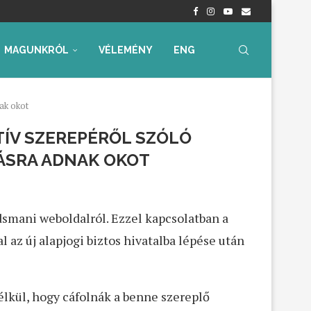
nyrendelet – Értékelés...
radtak aggályaink
 az...
ia, iskolakezdési támogatás
ummal – Semmit...
ára az...
MAGUNKRÓL
VÉLEMÉNY
ENG
ak okot
TÍV SZEREPÉRŐL SZÓLÓ
ÁSRA ADNAK OKOT
smani weboldalról. Ezzel kapcsolatban a
 az új alapjogi biztos hivatalba lépése után
lkül, hogy cáfolnák a benne szereplő