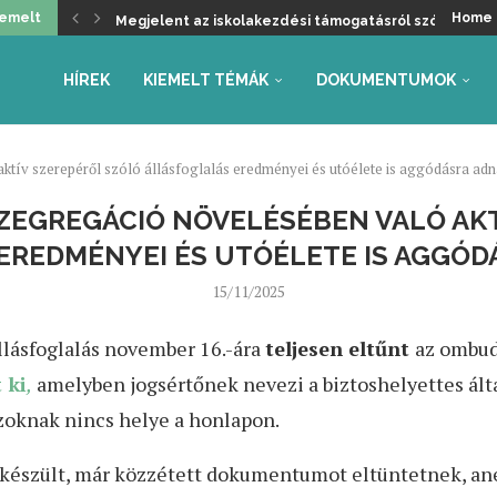
iemelt
Home
Megjelent az iskolakezdési támogatásról szóló kormá
Üdvözöljük a kancellári rendszer kivezetését, de ma
Helyzetkép a 2026/27-es tanév rendjéről – Beszámoló
Faliújság / 24.
Jogszabály-véleményezések – tanév rendje, autónóm
Együttműködés az Oktatás és Gyermekügyi Minisztéri
Gyarmathy Éva: Javaslat a központi mérések átalakítás
Faliújság / 23.
Szükség van-e pedagógus kamarára?
HÍREK
KIEMELT TÉMÁK
DOKUMENTUMOK
ktív szerepéről szóló állásfoglalás eredményei és utóélete is aggódásra adn
SZEGREGÁCIÓ NÖVELÉSÉBEN VALÓ AK
EREDMÉNYEI ÉS UTÓÉLETE IS AGGÓD
15/11/2025
llásfoglalás november 16.-ára
teljesen eltűnt
az ombud
 ki
,
amelyben jogsértőnek nevezi a biztoshelyettes által
zoknak nincs helye a honlapon.
elkészült, már közzétett dokumentumot eltüntetnek, ané