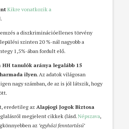
ent
Kikre vonatkozik a
.
elemzés a diszkriminációellenes törvény
elepülési szinten 20 %-nál nagyobb a
integy 1,5%-ában fordult elő.
a HH tanulók aránya legalább 15
l harmada ilyen
. Az adatok világosan
igen nagy számban, de az is jól látszik, hogy
tt.
, eredetileg az
Alapjogi Jogok Biztosa
oglalásról megjelent cikkek (lásd.
Népszava
,
legkönnyebben az
’egyházi fenntartású
’