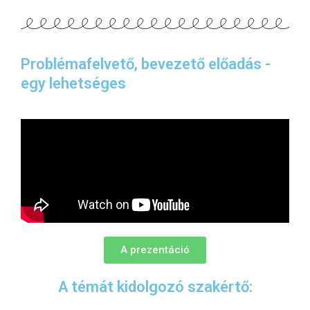
Problémafelvető, bevezető előadás -
egy lehetséges
A prezentáció
A témát kidolgozó szakértő: