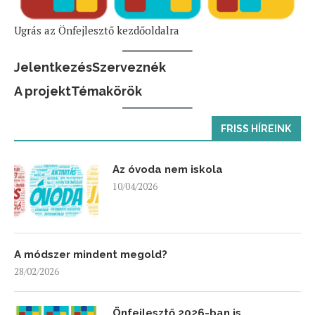
Ugrás az Önfejlesztő kezdőoldalra
Jelentkezés
Szerveznék
A projekt
Témakörök
FRISS HÍREINK
Az óvoda nem iskola
10/04/2026
A módszer mindent megold?
28/02/2026
Önfejlesztő 2026-ban is