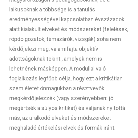
laikusoknak a többsége is a tanulás
eredményességével kapcsolatban évszázadok
alatt kialakult elveket és módszereket (felelések,
röpdolgozatok, témazárók, vizsgák) soha nem
kérdőjelezi meg, valamifajta objektív
adottságoknak tekinti, amelyek nem is
lehetnének másképpen. A modullal való
foglalkozás legfőbb célja, hogy ezt a kritikátlan
szemléletet önmagukban a résztvevők
megkérdőjelezzék (vagy szerényebben: jól
megértsék a súlyos kritikát) és váljanak nyitottá
más, az uralkodó elveket és módszereket
meghaladó értékelési elvek és formák iránt.