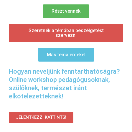
Részt vennék
Szeretnék a témában beszélgetést
szervezni
Más téma érdekel
Hogyan neveljünk fenntarthatóságra?
Online workshop pedagógusoknak,
szülőknek, természet iránt
elkötelezetteknek!
JELENTKEZZ: KATTINTS!