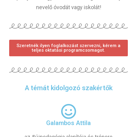
nevelő óvodát vagy iskolát!
Szeretnék ilyen foglalkozást szervezni, kérem a
teljes oktatási programcsomagot.
A témát kidolgozó szakértők
Galambos Attila
az #újpedagógia alapítója és trénere