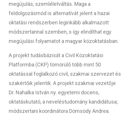
megújulás, szemléletváltás. Maga a
feldolgozásmód is alternatívát jelent a hazai
oktatási rendszerben leginkább alkalmazott
módszertannal szemben, s így elindíthat egy
megújulási folyamatot a magyar közoktatásban.
A projekt tudásbázisát a Civil Közoktatási
Platformba (CKP) tömörülő több mint 50
oktatással foglalkozó civil, szakmai szervezet és
szakértőik jelentik. A projekt szakmai vezetője
Dr. Nahalka István ny. egyetemi docens,
oktatáskutató, a neveléstudomány kandidátusa;
módszertani koordinátora Dömsödy Andrea.