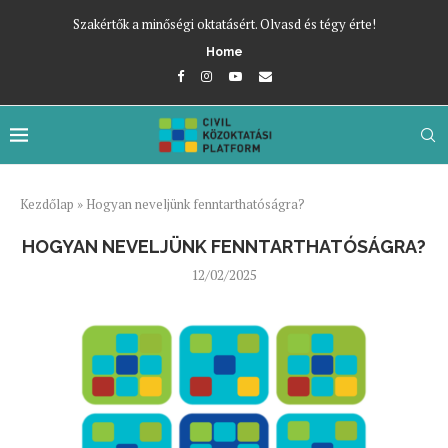
Szakértők a minőségi oktatásért. Olvasd és tégy érte!
Home
Kezdőlap
»
Hogyan neveljünk fenntarthatóságra?
HOGYAN NEVELJÜNK FENNTARTHATÓSÁGRA?
12/02/2025