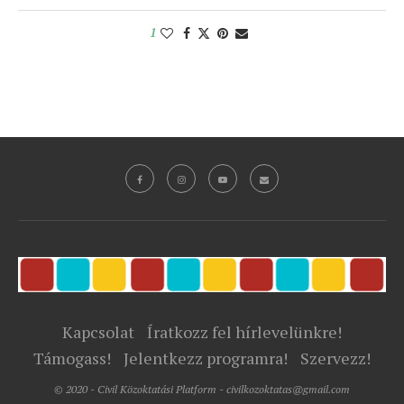
1
Kapcsolat
Íratkozz fel hírlevelünkre!
Támogass!
Jelentkezz programra!
Szervezz!
© 2020 - Civil Közoktatási Platform - civilkozoktatas@gmail.com