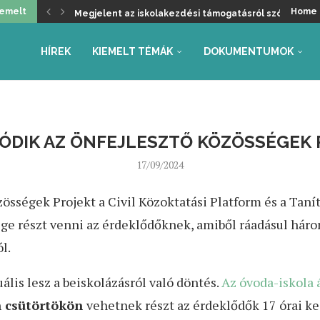
iemelt
Home
Megjelent az iskolakezdési támogatásról szóló kormá
Üdvözöljük a kancellári rendszer kivezetését, de ma
Helyzetkép a 2026/27-es tanév rendjéről – Beszámoló
Faliújság / 24.
Jogszabály-véleményezések – tanév rendje, autónóm
Együttműködés az Oktatás és Gyermekügyi Minisztéri
Gyarmathy Éva: Javaslat a központi mérések átalakítás
Faliújság / 23.
Szükség van-e pedagógus kamarára?
HÍREK
KIEMELT TÉMÁK
DOKUMENTUMOK
ÓDIK AZ ÖNFEJLESZTŐ KÖZÖSSÉGEK 
17/09/2024
özösségek Projekt a Civil Közoktatási Platform és a Ta
e részt venni az érdeklődőknek, amiből ráadásul három 
l.
is lesz a beiskolázásról való döntés.
Az óvoda-iskola
n csütörtökön
vehetnek részt az érdeklődők 17 órai ke