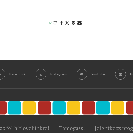
0
Facebook
Instagram
Youtube
E
zz fel hírlevelünkre!
Támogass!
Jelentkezz pro