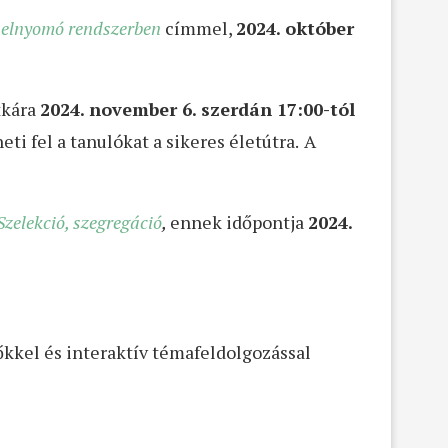
y elnyomó rendszerben
címmel,
2024. október
tkára
2024. november 6. szerdán 17:00-tól
ti fel a tanulókat a sikeres életútra.
A
Szelekció, szegregáció
,
ennek időpontja
2024.
őkkel és interaktív témafeldolgozással