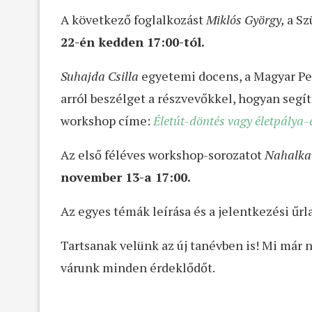
A következő foglalkozást
Miklós György,
a Sz
22-én kedden 17:00-tól.
Suhajda Csilla
egyetemi docens, a Magyar Ped
arról beszélget a részvevőkkel, hogyan segíth
workshop címe:
Életút-döntés vagy életpálya-
Az első féléves workshop-sorozatot
Nahalka
november 13-a 17:00.
Az egyes témák leírása és a jelentkezési űr
Tartsanak velünk az új tanévben is! Mi már 
várunk minden érdeklődőt.