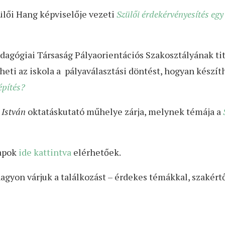
ülői Hang képviselője vezeti
Szülői érdekérvényesítés eg
agógiai Társaság Pályaorientációs Szakosztályának ti
eti az iskola a pályaválasztási döntést, hogyan készíthe
építés?
 István
oktatáskutató műhelye zárja, melynek témája a
lapok
ide kattintva
elérhetőek.
nagyon várjuk a találkozást – érdekes témákkal, szakért