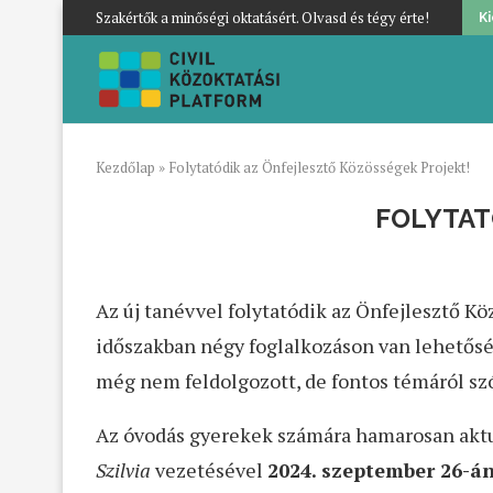
Szakértők a minőségi oktatásért. Olvasd és tégy érte!
K
Kezdőlap
»
Folytatódik az Önfejlesztő Közösségek Projekt!
FOLYTAT
Az új tanévvel folytatódik az Önfejlesztő K
időszakban négy foglalkozáson van lehetőség
még nem feldolgozott, de fontos témáról szó
Az óvodás gyerekek számára hamarosan aktuál
Szilvia
vezetésével
2024. szeptember 26-á