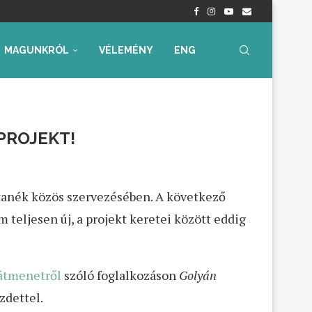
nyrendelet – Értékelés...
radtak aggályaink
 az...
ia, iskolakezdési támogatás
ummal – Semmit...
ára az...
MAGUNKRÓL
VÉLEMÉNY
ENG
PROJEKT!
nítanék közös szervezésében. A következő
teljesen új, a projekt keretei között eddig
 átmenetről
szóló foglalkozáson
Golyán
zdettel.