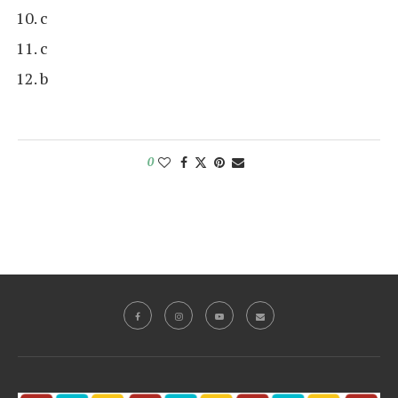
c
c
b
0