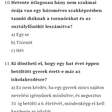
Hetente átlagosan hány nem szakmai
órája van egy hároméves szakképzésben
tanuló diáknak a tornaórákat és az
osztályfőnökit leszámítva?
a) Egy se
b) Tizenöt
c) Hét
Ki döntheti el, hogy egy hat évet éppen
betöltött gyerek érett-e már az
iskolakezdésre?
a) Ez nem kérdés; ha egy gyerek nincs sajátos
nevelési igényűnek minősítve, és augusztus
31-ig betölti a 6. életévét, mindenképp el kell
kezdenie az iskolát.