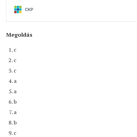
Megoldás
c
c
c
a
a
b
a
b
c