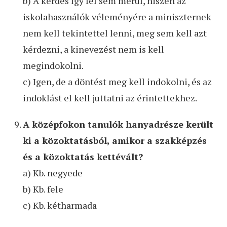
b) A kérdés így fel sem merül, hiszen az
iskolahasználók véleményére a miniszternek
nem kell tekintettel lenni, meg sem kell azt
kérdezni, a kinevezést nem is kell
megindokolni.
c) Igen, de a döntést meg kell indokolni, és az
indoklást el kell juttatni az érintettekhez.
A középfokon tanulók hanyadrésze került
ki a közoktatásból, amikor a szakképzés
és a közoktatás kettévált?
a) Kb. negyede
b) Kb. fele
c) Kb. kétharmada