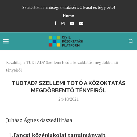
Szakértők a minőségi oktatásért. Olvasd és tégy érte!
Home
Kezdőlap
»
TUDTAD? Szellemi totó a közoktatás megdöbbentő
tényeiről
TUDTAD? SZELLEMI TOTÓ A KÖZOKTATÁS
MEGDÖBBENTŐ TÉNYEIRŐL
24/10/2021
Juhász Ágnes összeállítása
Jancsi középiskolai tanulmányait