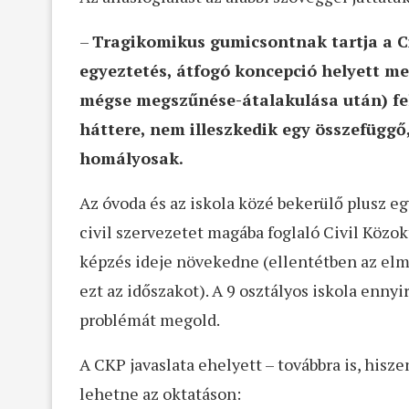
–
Tragikomikus gumicsontnak tartja a Ci
egyeztetés, átfogó koncepció helyett me
mégse megszűnése-átalakulása után) feld
háttere, nem illeszkedik egy összefüggő
homályosak.
Az óvoda és az iskola közé bekerülő plusz e
civil szervezetet magába foglaló Civil Közo
képzés ideje növekedne (ellentétben az elm
ezt az időszakot). A 9 osztályos iskola enny
problémát megold.
A CKP javaslata ehelyett – továbbra is, hisz
lehetne az oktatáson: