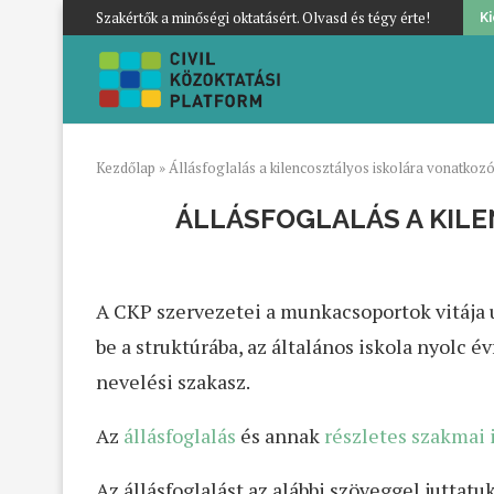
Szakértők a minőségi oktatásért. Olvasd és tégy érte!
K
Kezdőlap
»
Állásfoglalás a kilencosztályos iskolára vonatkoz
ÁLLÁSFOGLALÁS A KIL
A CKP szervezetei a munkacsoportok vitája u
be a struktúrába, az általános iskola nyolc 
nevelési szakasz.
Az
állásfoglalás
és annak
részletes szakmai 
Az állásfoglalást az alábbi szöveggel juttatuk