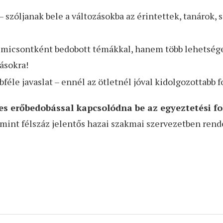
szóljanak bele a változásokba az érintettek, tanárok, s
micsontként bedobott témákkal, hanem több lehetséges
ásokra!
bféle javaslat – ennél az ötletnél jóval kidolgozottabb 
ljes erőbedobással kapcsolódna be az egyeztetési 
 mint félszáz jelentős hazai szakmai szervezetben rende