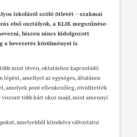
yos iskoláról szóló ötletét – szakmai
órás első osztályok, a KLIK megszűnése-
evezni, hiszen nincs kidolgozott
g a bevezetés körülményei is
 több mint ötven, oktatáshoz kapcsolódó
 lépést, amellyel az egységes, általános
l, amelyek pont ellenkezőleg, rövidítették
se viszont több kárt okoz majd, mint amennyi
lapokat, amelyekből kiindulva változtatni