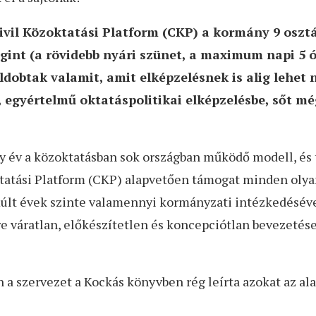
vil Közoktatási Platform (CKP) a kormány 9 osztál
gint (a rövidebb nyári szünet, a maximum napi 5 
obtak valamit, amit elképzelésnek is alig lehet n
, egyértelmű oktatáspolitikai elképzelésbe, sőt mé
gy év a közoktatásban sok országban működő modell, és
ktatási Platform (CKP) alapvetően támogat minden olyan
últ évek szinte valamennyi kormányzati intézkedéséve
ire váratlan, előkészítetlen és koncepciótlan bevezeté
en a szervezet a Kockás könyvben rég leírta azokat az a