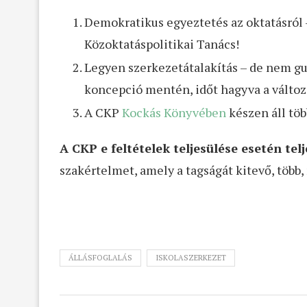
Demokratikus egyeztetés az oktatásról – 
Közoktatáspolitikai Tanács!
Legyen szerkezetátalakítás – de nem gu
koncepció mentén, időt hagyva a változ
A CKP
Kockás Könyvében
készen áll töb
A CKP e feltételek teljesülése esetén te
szakértelmet, amely a tagságát kitevő, több,
ÁLLÁSFOGLALÁS
ISKOLASZERKEZET