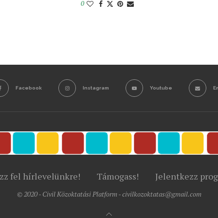
0
Facebook
Instagram
Youtube
E
zz fel hírlevelünkre!
Támogass!
Jelentkezz pro
© 2020 - Civil Közoktatási Platform - civilkozoktatas@gmail.com