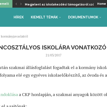
iemelt
Home
Üdvözöljük a kancellári rendszer kivezetését, de ma
Helyzetkép a 2026/27-es tanév rendjéről – Beszámoló
Faliújság / 24.
Jogszabály-véleményezések – tanév rendje, autónóm
Együttműködés az Oktatás és Gyermekügyi Minisztéri
Gyarmathy Éva: Javaslat a központi mérések átalakítás
Faliújság / 23.
Szükség van-e pedagógus kamarára?
HÍREK
KIEMELT TÉMÁK
DOKUMENTUMOK
ó kormányjavaslatról
ENCOSZTÁLYOS ISKOLÁRA VONATKOZ
21/03/2017
tán szakmai állásfoglalást fogadtak el a kormány iskol
évfolyama elé egy egyéves iskolaelőkészítő, az óvoda és 
indoklása
a CKP honlapján, a szakmai anyagok között o
 el a sajtónak: