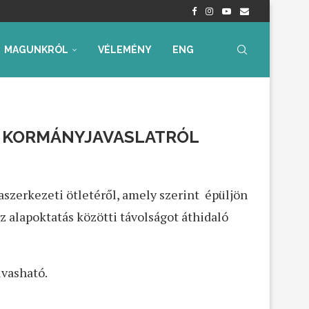
radtak aggályaink
 az...
ia, iskolakezdési támogatás
ummal – Semmit...
ára az...
MAGUNKRÓL
VÉLEMÉNY
ENG
Ó KORMÁNYJAVASLATRÓL
aszerkezeti ötletéről, amely szerint épüljön
az alapoktatás közötti távolságot áthidaló
lvasható.