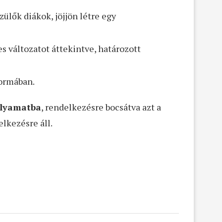
zülők diákok, jöjjön létre egy
 változatot áttekintve, határozott
formában.
folyamatba
, rendelkezésre bocsátva azt a
lkezésre áll.