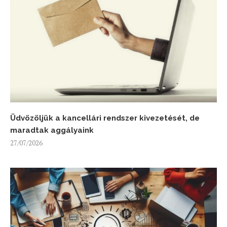
Üdvözöljük a kancellári rendszer kivezetését, de
maradtak aggályaink
27/07/2026