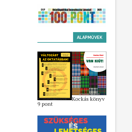
ALAPMŰVEK
Kockás könyv
9 pont