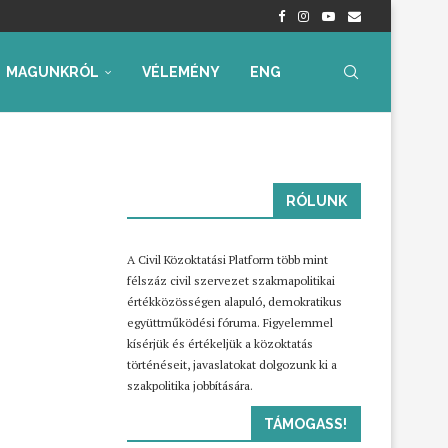
nyrendelet – Értékelés...
radtak aggályaink
 az...
ia, iskolakezdési támogatás
ummal – Semmit...
ára az...
MAGUNKRÓL
VÉLEMÉNY
ENG
RÓLUNK
A Civil Közoktatási Platform több mint
félszáz civil szervezet szakmapolitikai
értékközösségen alapuló, demokratikus
együttműködési fóruma. Figyelemmel
kísérjük és értékeljük a közoktatás
történéseit, javaslatokat dolgozunk ki a
szakpolitika jobbítására.
TÁMOGASS!