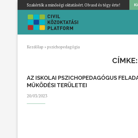
Szakértők a minőségi oktatásért. Olvasd és tégy érte!
K
Kezdőlap
»
pszichopedagógia
CÍMKE
AZ ISKOLAI PSZICHOPEDAGÓGUS FELADA
MŰKÖDÉSI TERÜLETEI
20/03/2023