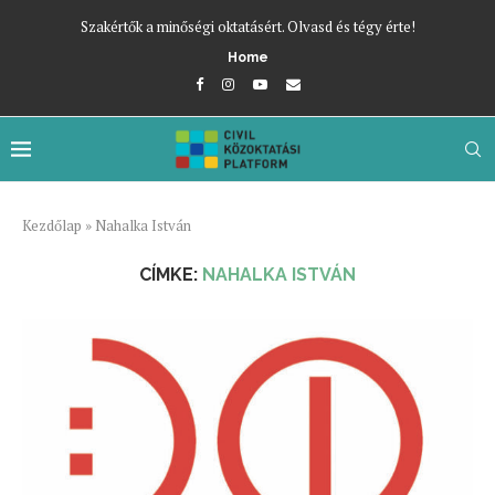
Szakértők a minőségi oktatásért. Olvasd és tégy érte!
Home
Kezdőlap
»
Nahalka István
CÍMKE:
NAHALKA ISTVÁN