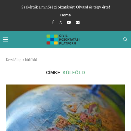
Szakértők a minőségi oktatásért. Olvasd és tégy érte!
Home
Kezdőlap
»
külföld
CÍMKE:
KÜLFÖLD