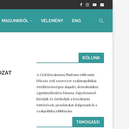
nyrendelet – Értékelés...
radtak aggályaink
 az...
ia, iskolakezdési támogatás
ummal – Semmit...
ára az...
MAGUNKRÓL
VÉLEMÉNY
ENG
RÓLUNK
OZAT
A Civil Közoktatási Platform több mint
félszáz civil szervezet szakmapolitikai
értékközösségen alapuló, demokratikus
együttműködési fóruma. Figyelemmel
kísérjük és értékeljük a közoktatás
történéseit, javaslatokat dolgozunk ki a
szakpolitika jobbítására.
TÁMOGASS!