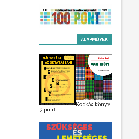
ALAPMŰVEK
Kockás könyv
9 pont