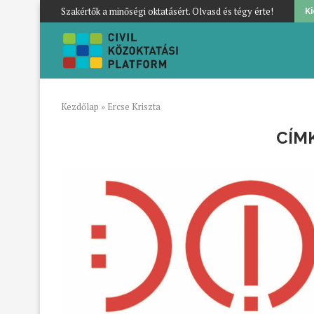
Szakértők a minőségi oktatásért. Olvasd és tégy érte!
K
Kezdőlap
»
Ercse Kriszta
CÍM