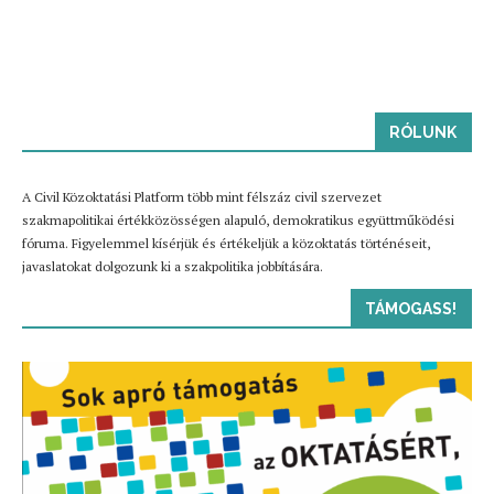
RÓLUNK
A Civil Közoktatási Platform több mint félszáz civil szervezet
szakmapolitikai értékközösségen alapuló, demokratikus együttműködési
fóruma. Figyelemmel kísérjük és értékeljük a közoktatás történéseit,
javaslatokat dolgozunk ki a szakpolitika jobbítására.
TÁMOGASS!