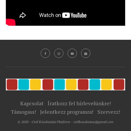
Kapcsolat
Íratkozz fel hírlevelünkre!
Támogass!
Jelentkezz programra!
Szervezz!
© 2020 - Civil Közoktatási Platform - civilkozoktatas@gmail.com