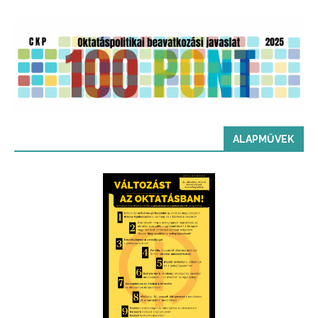
ALAPMŰVEK