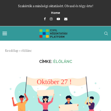
Szakértők a minőségi oktatásért. Olvasd és tégy érte!
Home
Kezdőlap
»
élőlánc
CÍMKE:
ÉLŐLÁNC