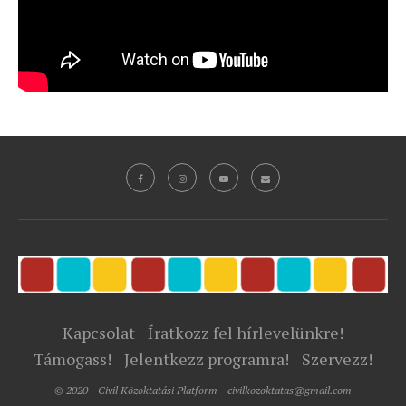
Kapcsolat
Íratkozz fel hírlevelünkre!
Támogass!
Jelentkezz programra!
Szervezz!
© 2020 - Civil Közoktatási Platform - civilkozoktatas@gmail.com