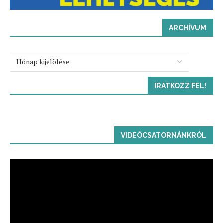
ARCHÍVUM
IRATKOZZ FEL!
VIDEÓCSATORNÁNKRÓL