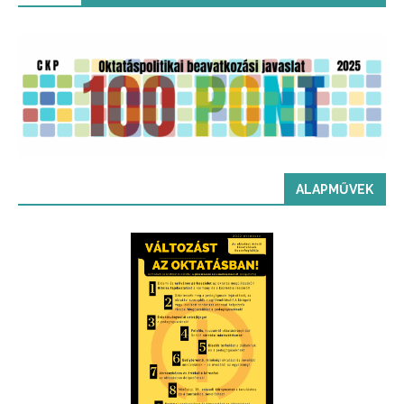
ALAPMŰVEK