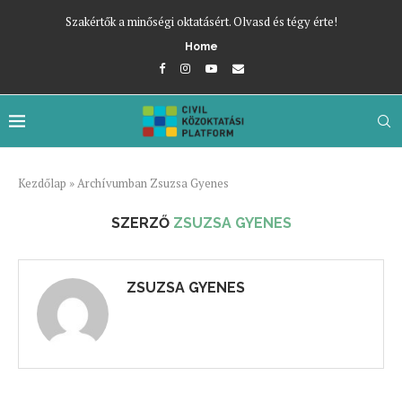
Szakértők a minőségi oktatásért. Olvasd és tégy érte!
Home
Kezdőlap
»
Archívumban Zsuzsa Gyenes
SZERZŐ
ZSUZSA GYENES
ZSUZSA GYENES