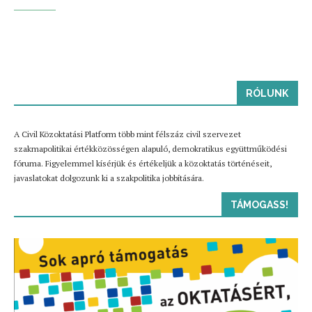
RÓLUNK
A Civil Közoktatási Platform több mint félszáz civil szervezet
szakmapolitikai értékközösségen alapuló, demokratikus együttműködési
fóruma. Figyelemmel kísérjük és értékeljük a közoktatás történéseit,
javaslatokat dolgozunk ki a szakpolitika jobbítására.
TÁMOGASS!