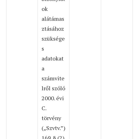
ok
alátámas
ztásához
szüksége
s
adatokat
a
számvite
lről szóló
2000. évi
C.
törvény
(„Szvtv.”)
169. § (2)