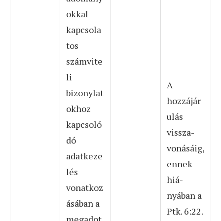
okkal
kapcsola
tos
számvite
li
A
bizonylat
hozzájár
okhoz
ulás
kapcsoló
vissza-
dó
vonásáig,
adatkeze
ennek
lés
hiá-
vonatkoz
nyában a
ásában a
Ptk. 6:22.
megadot