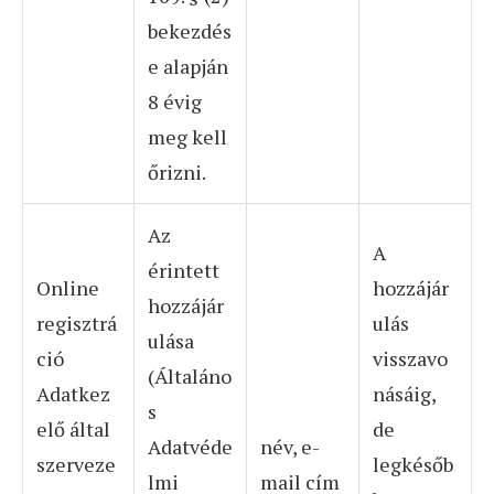
bekezdés
e alapján
8 évig
meg kell
őrizni.
Az
A
érintett
Online
hozzájár
hozzájár
regisztrá
ulás
ulása
ció
visszavo
(Általáno
Adatkez
násáig,
s
elő által
de
Adatvéde
név, e-
szerveze
legkésőb
lmi
mail cím