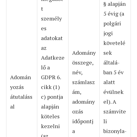
§ alapján
t
5 évig (a
személy
polgári
es
jogi
adatokat
követelé
az
Adomány
sek
Adatkeze
összege,
általá-
lő a
név,
ban 5 év
Adomán
GDPR 6.
számlasz
alatt
yozás
cikk (1)
ám,
évülnek
átutaláss
c) pontja
adomány
el). A
al
alapján
ozás
számvite
köteles
időpontj
li
kezelni
a
bizonyla-
(az