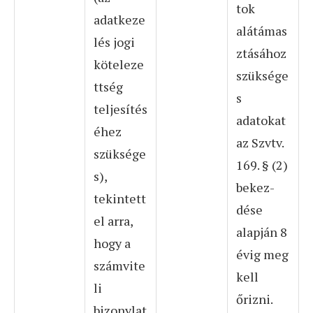
tok
adatkeze
alátámas
lés jogi
ztásához
köteleze
szüksége
ttség
s
teljesítés
adatokat
éhez
az Szvtv.
szüksége
169. § (2)
s),
bekez-
tekintett
dése
el arra,
alapján 8
hogy a
évig meg
számvite
kell
li
őrizni.
bizonylat