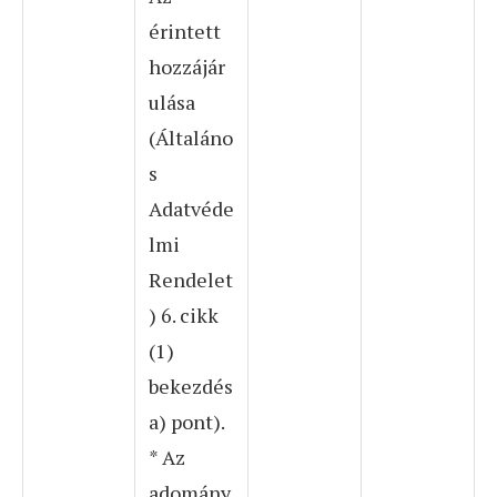
érintett
hozzájár
ulása
(Általáno
s
Adatvéde
lmi
Rendelet
) 6. cikk
(1)
bekezdés
a) pont).
* Az
adomány