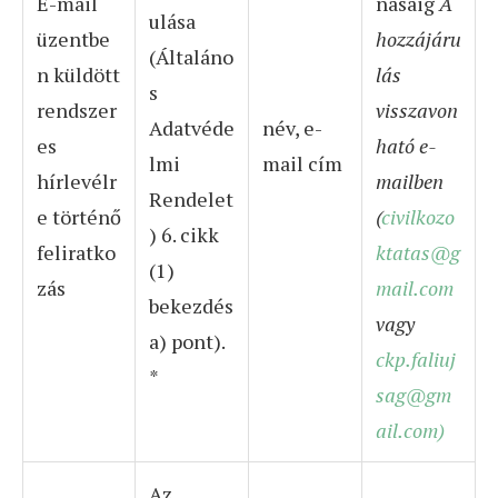
E-mail
násáig
A
ulása
üzentbe
hozzájáru
(Általáno
n küldött
lás
s
rendszer
visszavon
Adatvéde
név, e-
es
ható e-
lmi
mail cím
hírlevélr
mailben
Rendelet
e történő
(
civilkozo
) 6. cikk
feliratko
ktatas@g
(1)
zás
mail.com
bekezdés
vagy
a) pont).
ckp.faliuj
*
sag@gm
ail.com)
Az