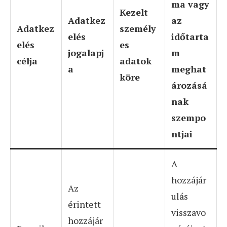
ma vagy
Kezelt
Adatkez
az
Adatkez
személy
elés
időtarta
elés
es
jogalapj
m
célja
adatok
a
meghat
köre
ározásá
nak
szempo
ntjai
A
hozzájár
Az
ulás
érintett
visszavo
hozzájár