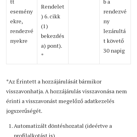
tt
b a
Rendelet
esemény
rendezvé
) 6. cikk
ekre,
ny
(1)
rendezvé
lezárultá
bekezdés
nyekre
t követő
a) pont).
30 napig
*
*Az Érintett a hozzájárulását bármikor
visszavonhatja. A hozzájárulás visszavonása nem
érinti a visszavonást megelőző adatkezelés
jogszerűségét.
Automatizált döntéshozatal (ideértve a
profilalkotást is)