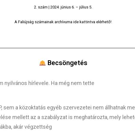
2. szám | 2024. június 6. – július 5.
A Faliújság számainak archívuma ide kattintva elérhető!
Becsöngetés
form nyilvános hírlevele. Ha még nem tette
KP, sem a közoktatás egyéb szervezetei nem állhatnak 
ése mellett az a szabályzat is meghatározta, mely lehet
ákba, akár végzettség