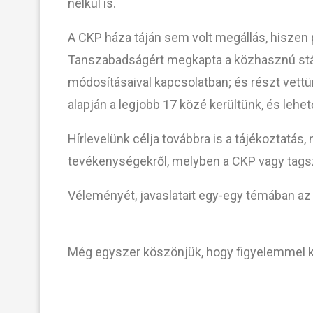
nélkül is.
A CKP háza táján sem volt megállás, hiszen p
Tanszabadságért megkapta a közhasznú stát
módosításaival kapcsolatban; és részt vett
alapján a legjobb 17 közé kerültünk, és lehe
Hírlevelünk célja továbbra is a tájékoztatás,
tevékenységekről, melyben a CKP vagy tagsz
Véleményét, javaslatait egy-egy témában az 
Még egyszer köszönjük, hogy figyelemmel k