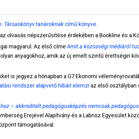
e. Társaskönyv tanároknak
című könyve.
t az olvasás népszerűsítése érdekében a Bookline és a
Kö
gai magyarul. Az első címe
Amit a közösségi
médiáról tu
 olyan
anyagokhoz, amik az új emelt szintű érettségin k
ikket is jegyez a hónapban a G7 Ekonomi
véleményrovatáb
atási rendszer alapvető hibáit elemzi
az első osztályban 
shez – akkreditált pedagógusképzés nemcsak
pedagógus
mberség Erejével Alapítvány és a Labrisz Egyesület köz
Központ támogatásával.