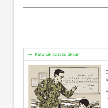
Katonák az iskolákban
E
t
A
i