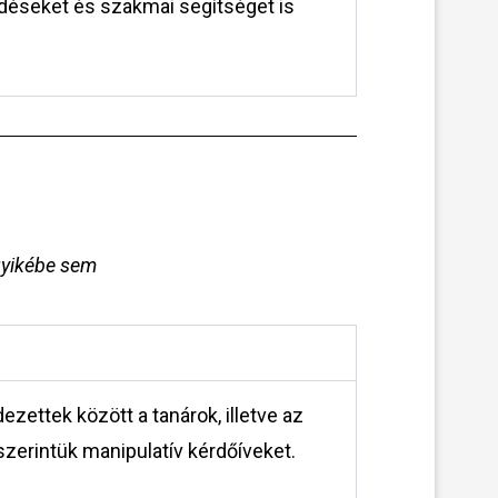
déseket és szakmai segítséget is
gyikébe sem
ezettek között a tanárok, illetve az
zerintük manipulatív kérdőíveket.