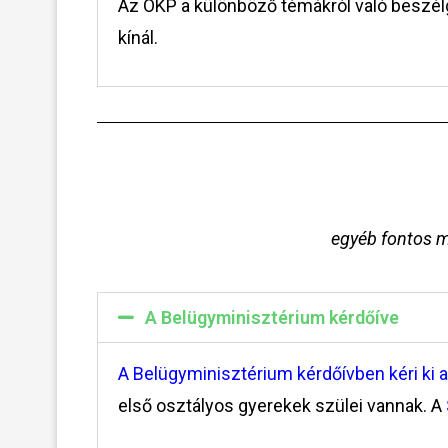
Az ÖKP a különböző témákról való beszé
kínál.
egyéb fontos m
A Belügyminisztérium kérdőíve
A Belügyminisztérium kérdőívben kéri ki 
első osztályos gyerekek szülei vannak. A