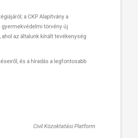
égiájáról; a CKP Alapítvány a
a gyermekvédelmi törvény új
hol az általunk kínált tevékenység
néseiről, és a híradás a legfontosabb
Civil Közoktatási Platform