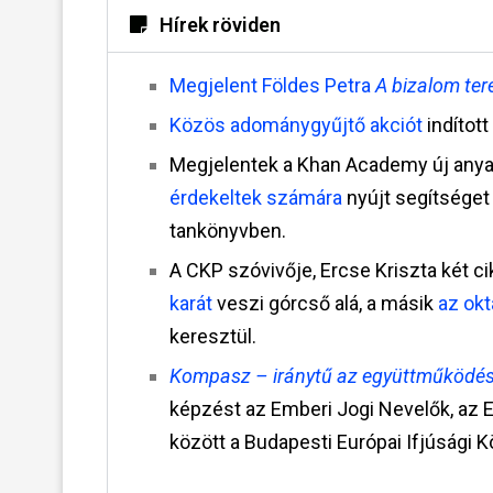
Hírek röviden
Megjelent Földes Petra
A bizalom ter
Közös adománygyűjtő akciót
indítot
Megjelentek a Khan Academy új anya
érdekeltek számára
nyújt segítséget
tankönyvben.
A CKP szóvivője, Ercse Kriszta két c
karát
veszi górcső alá, a másik
az
okt
keresztül.
Kompasz – iránytű az együttműködé
képzést az Emberi Jogi Nevelők, az
E
között a Budapesti Európai Ifjúsági 