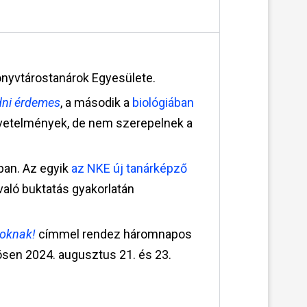
nyvtárostanárok Egyesülete.
dni érdemes
, a második a
biológiában
övetelmények, de nem szerepelnek a
an. Az egyik
az NKE új tanárképző
való buktatás gyakorlatán
oknak!
címmel rendez háromnapos
ösen 2024. augusztus 21. és 23.