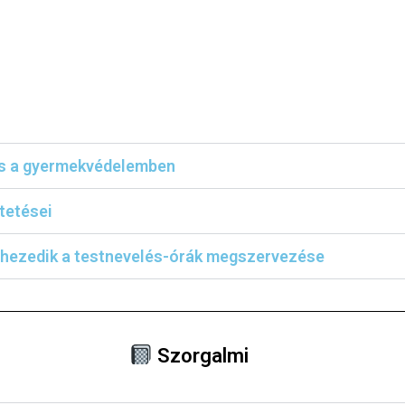
és a gyermekvédelemben
tetései
nehezedik a testnevelés-órák megszervezése
Szorgalmi