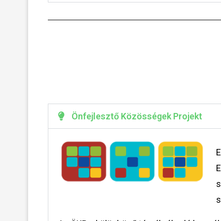
Önfejlesztő Közösségek Projekt
E
E
s
s