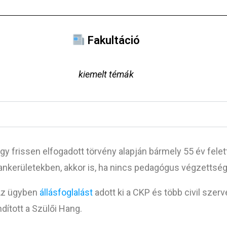
Fakultáció
kiemelt témák
gy frissen elfogadott törvény alapján bármely 55 év felett
ankerületekben, akkor is, ha nincs pedagógus végzettség
z ügyben
állásfoglalást
adott ki a CKP és több civil szer
ndított a Szülői Hang.