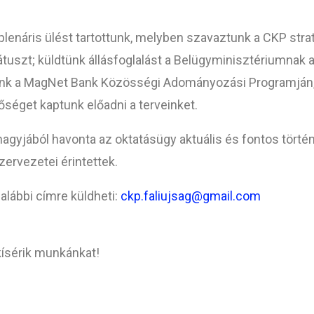
lenáris ülést tartottunk, melyben szavaztunk a CKP strat
uszt; küldtünk állásfoglalást a Belügyminisztériumnak 
ünk a MagNet Bank Közösségi Adományozási Programján, a
tőséget kaptunk előadni a terveinket.
 nagyjából havonta az oktatásügy aktuális és fontos törté
ervezetei érintettek.
alábbi címre küldheti:
ckp.faliujsag@gmail.com
ísérik munkánkat!