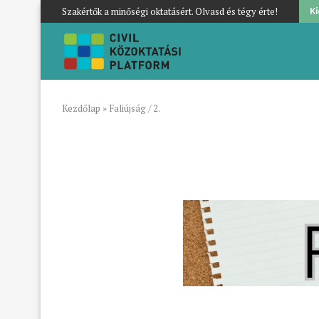
Szakértők a minőségi oktatásért. Olvasd és tégy érte!
K
Kezdőlap
»
Faliújság / 2.