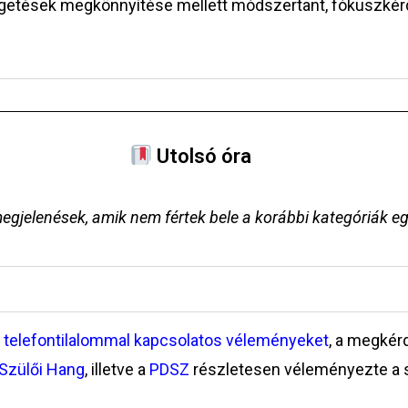
lgetések megkönnyítése mellett módszertant, fókuszkér
Utolsó óra
egjelenések, amik nem fértek bele a korábbi kategóriák e
a telefontilalommal kapcsolatos véleményeket
, a megkérd
Szülői Hang
, illetve a
PDSZ
részletesen véleményezte a s