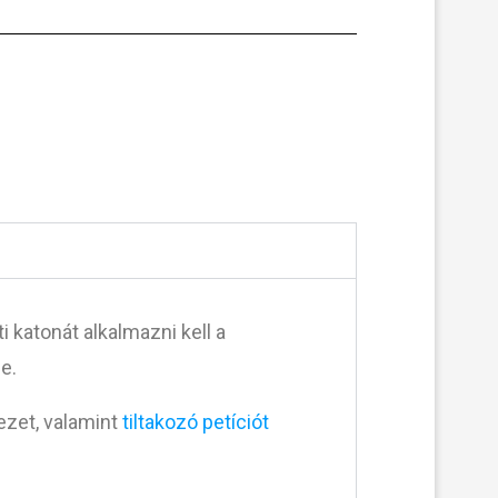
i katonát alkalmazni kell a
e.
vezet, valamint
tiltakozó petíciót