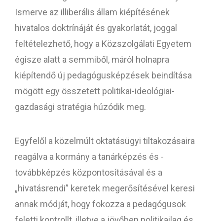
Ismerve az illiberális állam kiépítésének
hivatalos doktrínáját és gyakorlatát, joggal
feltételezhető, hogy a Közszolgálati Egyetem
égisze alatt a semmiből, máról holnapra
kiépítendő új pedagógusképzések beindítása
mögött egy összetett politikai-ideológiai-
gazdasági stratégia húzódik meg.
Egyfelől a közelmúlt oktatásügyi tiltakozásaira
reagálva a kormány a tanárképzés és -
továbbképzés központosításával és a
„hivatásrendi” keretek megerősítésével keresi
annak módját, hogy fokozza a pedagógusok
feletti kontrollt, illetve a jövőben politikailag és