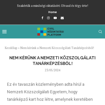
Szakértők a minőségi oktatásért. Olvasd és tégy érte!
Home
Kezdőlap
»
Nem kérünk a Nemzeti Közszolgálati Tanárképzésből!
NEM KÉRÜNK A NEMZETI KÖZSZOLGÁLATI
TANÁRKÉPZÉSBŐL!
23/05/2024
Ez év tavaszán közleményben adta hírül a
Nemzeti Közszolgálati Egyetem, hogy
tanárképző kart hoz létre, amelynek keretében