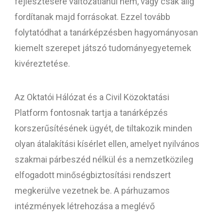
fejlesztésére változatlanul nem, vagy csak alig
fordítanak majd forrásokat. Ezzel tovább
folytatódhat a tanárképzésben hagyományosan
kiemelt szerepet játszó tudományegyetemek
kivéreztetése.
Az Oktatói Hálózat és a Civil Közoktatási
Platform fontosnak tartja a tanárképzés
korszerűsítésének ügyét, de tiltakozik minden
olyan átalakítási kísérlet ellen, amelyet nyilvános
szakmai párbeszéd nélkül és a nemzetközileg
elfogadott minőségbiztosítási rendszert
megkerülve vezetnek be. A párhuzamos
intézmények létrehozása a meglévő