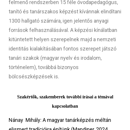
felmenő rendszerben 15 féle óvodapedagógus,
tanító és tanárszakos képzést kívánnak elindítani
1300 hallgató számára, igen jelentős anyagi
források felhasználásával. A képzési kínálatban
kitüntetett helyen szerepelnek majd a nemzeti
identitás kialakításában fontos szerepet játszó
tanári szakok (magyar nyelv és irodalom,
történelem), továbbá bizonyos
bölcsészképzések is.
Szakértők, szakemberek további írásai a témával
kapcsolatban
Nánay Mihály:
A magyar tanárképzés méltán
elismert tradícióira építünk
(Mandiner, 2024.