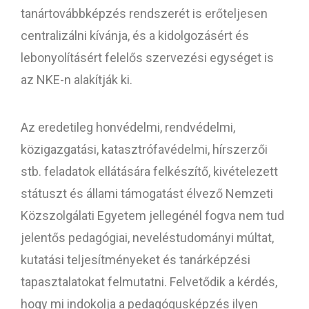
tanártovábbképzés rendszerét is erőteljesen
centralizálni kívánja, és a kidolgozásért és
lebonyolításért felelős szervezési egységet is
az NKE-n alakítják ki.
Az eredetileg honvédelmi, rendvédelmi,
közigazgatási, katasztrófavédelmi, hírszerzői
stb. feladatok ellátására felkészítő, kivételezett
státuszt és állami támogatást élvező Nemzeti
Közszolgálati Egyetem jellegénél fogva nem tud
jelentős pedagógiai, neveléstudományi múltat,
kutatási teljesítményeket és tanárképzési
tapasztalatokat felmutatni. Felvetődik a kérdés,
hogy mi indokolja a pedagógusképzés ilyen