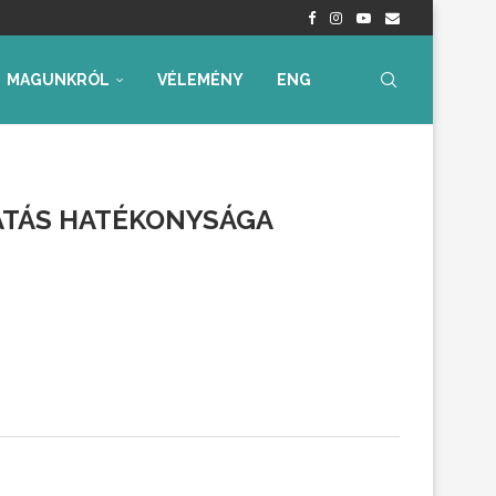
nyrendelet – Értékelés...
radtak aggályaink
 az...
ia, iskolakezdési támogatás
ummal – Semmit...
ára az...
MAGUNKRÓL
VÉLEMÉNY
ENG
TATÁS HATÉKONYSÁGA