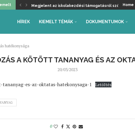
iemelt
Home
Megjelent az iskolakezdési támogatásról szóló kormá
Üdvözöljük a kancellári rendszer kivezetését, de ma
Helyzetkép a 2026/27-es tanév rendjéről – Beszámoló
Faliújság / 24.
Jogszabály-véleményezések – tanév rendje, autónóm
Együttműködés az Oktatás és Gyermekügyi Minisztéri
Gyarmathy Éva: Javaslat a központi mérések átalakítás
Faliújság / 23.
Szükség van-e pedagógus kamarára?
HÍREK
KIEMELT TÉMÁK
DOKUMENTUMOK
atás hatékonysága
ZÁS A KÖTÖTT TANANYAG ÉS AZ OK
20/03/2023
t-tananyag-es-az-oktatas-hatekonysaga-1
Letöltés
YANYAG
0