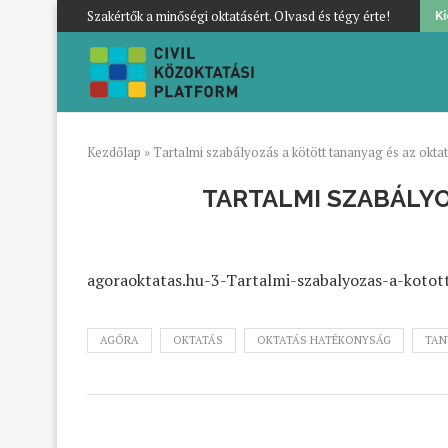
Szakértők a minőségi oktatásért. Olvasd és tégy érte!
K
Kezdőlap
»
Tartalmi szabályozás a kötött tananyag és az okt
TARTALMI SZABÁLYO
agoraoktatas.hu-3-Tartalmi-szabalyozas-a-kotot
AGÓRA
OKTATÁS
OKTATÁS HATÉKONYSÁG
TAN