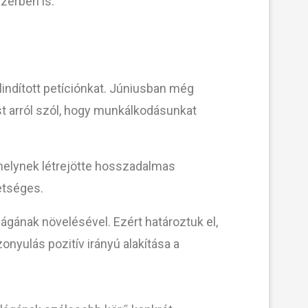
szerben is.
indított petíciónkat. Júniusban még
st arról szól, hogy munkálkodásunkat
melynek létrejötte hosszadalmas
etséges.
ágának növelésével. Ezért határoztuk el,
onyulás pozitív irányú alakítása a