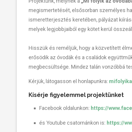
Projektünk, melynek a
„Mi folyik az óvodá
megismertetését, elsősorban személyes hang
ismeretterjesztés keretében, pályázat kiírás
melyek legjobbjaiból egy kötet kerül összeáll
Hisszük és reméljük, hogy a közvetített élmé
erősödik az óvodák és a családok együttműk
megbecsültsége. Mindez talán vonzóbbá teszi 
Kérjük, látogasson el honlapunkra:
mifolyik
Kísérje figyelemmel projektünket
Facebook oldalunkon:
https://www.fac
és Youtube csatornánkon is:
https://w