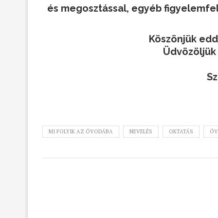
és megosztással, egyéb figyelemfelh
Köszönjük edd
Üdvözöljük
Sz
MI FOLYIK AZ ÓVODÁBA
NEVELÉS
OKTATÁS
ÓV