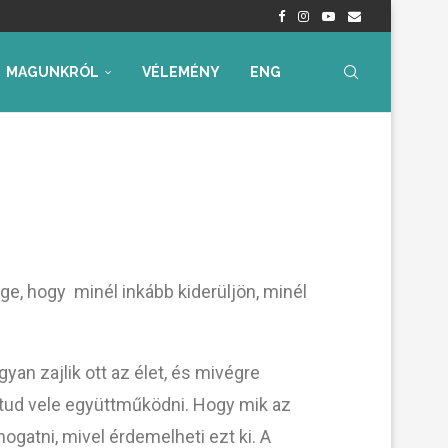
nyrendelet – Értékelés...
radtak aggályaink
 az...
ia, iskolakezdési támogatás
ummal – Semmit...
ára az...
MAGUNKRÓL
VÉLEMÉNY
ENG
ge, hogy minél inkább kiderüljön, minél
yan zajlik ott az élet, és mivégre
 tud vele együttműködni. Hogy mik az
mogatni, mivel érdemelheti ezt ki. A