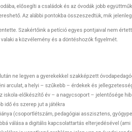
óvodába, elősegíti a családok és az óvodák jobb együttmű
reshető. Az alábbi pontokba összeszedtük, mik jelenle
lentette. Szakértőink a petíció egyes pontjaival nem értet
a valaki a közvélemény és a döntéshozók figyelmét.
élután ne legyen a gyerekekkel szakképzett óvodapedag
i arculat, a helyi – szűkebb – érdekek és jellegzetessé
 iskola-előkészítő év – a nagycsoport – jelentősége hi
 idő és szerep jut a játékra
hiánya (csoportlétszám, pedagógiai asszisztens, gyógype
abbá válása a digitális kapcsolattartás elterjedésével (a