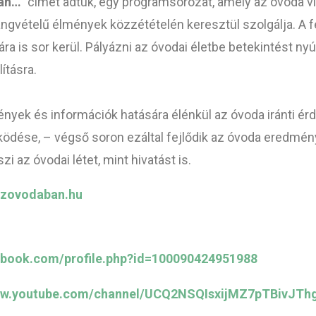
ban…”
címet adtuk, egy programsorozat, amely az óvoda v
vételű élmények közzétételén keresztül szolgálja. A fe
ára is sor kerül. Pályázni az óvodai életbe betekintést n
ításra.
nyek és információk hatására élénkül az óvoda iránti érd
ödése, – végső soron ezáltal fejlődik az óvoda eredmé
az óvodai létet, mint hivatást is.
azovodaban.hu
ebook.com/
profile.php?id=100090424951988
ww.youtube.com/
channel/
UCQ2NSQIsxijMZ7pTBivJTh