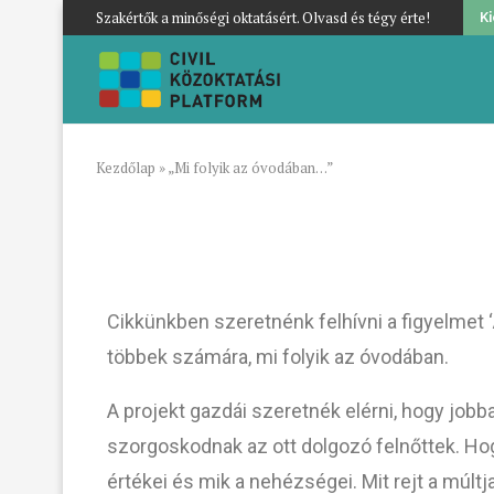
Szakértők a minőségi oktatásért. Olvasd és tégy érte!
K
Kezdőlap
»
„Mi folyik az óvodában…”
Cikkünkben szeretnénk felhívni a figyelmet ‘
többek számára, mi folyik az óvodában.
A projekt gazdái szeretnék elérni, hogy jobba
szorgoskodnak az ott dolgozó felnőttek. Ho
értékei és mik a nehézségei. Mit rejt a múltja