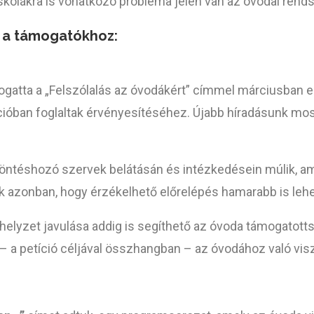
iskolákra is vonatkozó probléma jelen van az óvodai rend
sa a támogatókhoz:
ogatta a „Felszólalás az óvodákért” címmel márciusban el
ícióban foglaltak érvényesítéséhez. Újabb híradásunk mo
döntéshozó szervek belátásán és intézkedésein múlik, a
ük azonban, hogy érzékelhető előrelépés hamarabb is leh
elyzet javulása addig is segíthető az óvoda támogatotts
 – a petíció céljával összhangban – az óvodához való visz