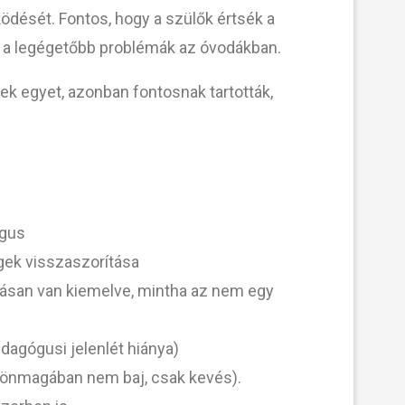
ködését. Fontos, hogy a szülők értsék a
g a legégetőbb problémák az óvodákban.
tek egyet, azonban fontosnak tartották,
ógus
gek visszaszorítása
básan van kiemelve, mintha az nem egy
dagógusi jelenlét hiánya)
mi önmagában nem baj, csak kevés).