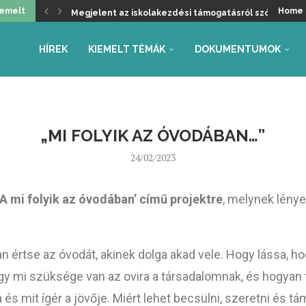
iemelt
Home
Megjelent az iskolakezdési támogatásról szóló kormá
Üdvözöljük a kancellári rendszer kivezetését, de ma
Helyzetkép a 2026/27-es tanév rendjéről – Beszámoló
Faliújság / 24.
Jogszabály-véleményezések – tanév rendje, autónóm
Együttműködés az Oktatás és Gyermekügyi Minisztéri
Gyarmathy Éva: Javaslat a központi mérések átalakítás
Faliújság / 23.
Szükség van-e pedagógus kamarára?
HÍREK
KIEMELT TÉMÁK
DOKUMENTUMOK
„MI FOLYIK AZ ÓVODÁBAN…”
24/02/2023
A mi folyik az óvodában’ című projektre
, melynek lénye
n értse az óvodát, akinek dolga akad vele. Hogy lássa, hog
gy mi szüksége van az ovira a társadalomnak, és hogyan
 és mit ígér a jövője. Miért lehet becsülni, szeretni és tá