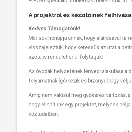
– Ezen speciális problémák mellett sok, az 
A projektről és készítőinek felhívá
Kedves Támogatónk!
Már sok hónapja annak, hogy aláírásával tám
visszajeleztük, hogy keressük az utat a pet
azóta is rendületlenül folytatjuk!
Az óvodák helyzetének lényegi alakulása a 
folyamatnak ígérkezik és bizonyul. Úgy vélj
Amíg nem valósul meg gyökeres változás, a h
hogy elindítunk egy projektet, melynek célja
köztudatban.