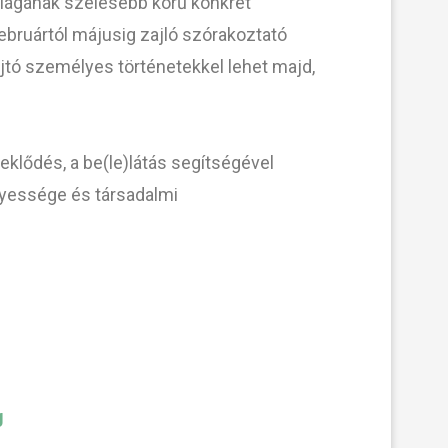
ilágának szélesebb körű konkrét
bruártól májusig zajló szórakoztató
yújtó személyes történetekkel lehet majd,
eklődés, a be(le)látás segítségével
nyessége és társadalmi
g