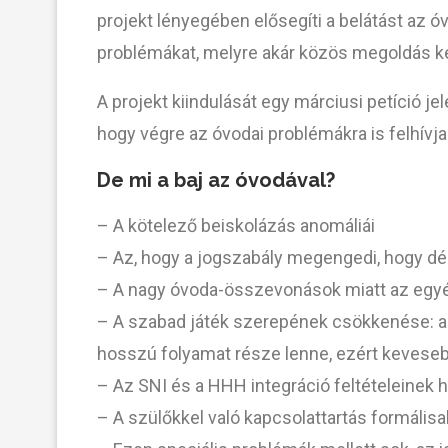
projekt lényegében elősegíti a belátást az 
problémákat, melyre akár közös megoldás ke
A projekt kiindulását egy márciusi petíció je
hogy végre az óvodai problémákra is felhívj
De mi a baj az óvodával?
– A kötelező beiskolázás anomáliái
– Az, hogy a jogszabály megengedi, hogy d
– A nagy óvoda-összevonások miatt az egyén
– A szabad játék szerepének csökkenése: az
hosszú folyamat része lenne, ezért kevesebb
– Az SNI és a HHH integráció feltételeinek 
– A szülőkkel való kapcsolattartás formális