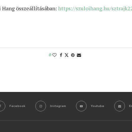
i Hang összeállításában:
https://szuloihang.hu/sztrajk2
0
Facebook
Instagram
Youtube
E