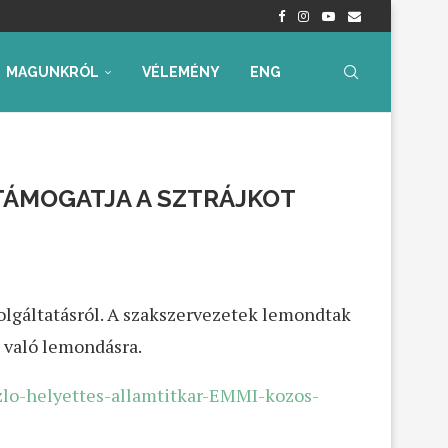
nyrendelet – Értékelés...
radtak aggályaink
 az...
ia, iskolakezdési támogatás
ummal – Semmit...
ára az...
MAGUNKRÓL
VÉLEMÉNY
ENG
TÁMOGATJA A SZTRÁJKOT
zolgáltatásról. A szakszervezetek lemondtak
l való lemondásra.
zlo-helyettes-allamtitkar-EMMI-kozos-