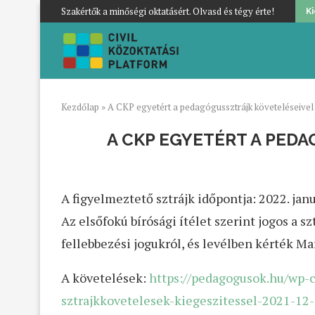
Szakértők a minőségi oktatásért. Olvasd és tégy érte!
K
Kezdőlap
»
A CKP egyetért a pedagógussztrájk követeléseivel 
A CKP EGYETÉRT A PED
A figyelmeztető sztrájk időpontja: 2022. janu
Az elsőfokú bírósági ítélet szerint jogos a 
fellebbezési jogukról, és levélben kérték Ma
A követelések:
https://pedagogusok.hu/wp-c
sztrajkkovetelesek-kiegeszitessel-2021-12-