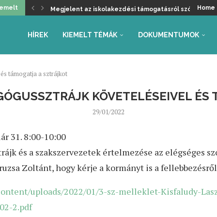
iemelt
Home
Megjelent az iskolakezdési támogatásról szóló kormá
Üdvözöljük a kancellári rendszer kivezetését, de ma
Helyzetkép a 2026/27-es tanév rendjéről – Beszámoló
Faliújság / 24.
Jogszabály-véleményezések – tanév rendje, autónóm
Együttműködés az Oktatás és Gyermekügyi Minisztéri
Gyarmathy Éva: Javaslat a központi mérések átalakítás
Faliújság / 23.
Szükség van-e pedagógus kamarára?
HÍREK
KIEMELT TÉMÁK
DOKUMENTUMOK
és támogatja a sztrájkot
AGÓGUSSZTRÁJK KÖVETELÉSEIVEL ÉS 
29/01/2022
ár 31. 8:00-10:00
sztrájk és a szakszervezetek értelmezése az elégséges s
ruzsa Zoltánt, hogy kérje a kormányt is a fellebbezésrő
ontent/uploads/2022/01/3-sz-melleklet-Kisfaludy-Las
02-2.pdf