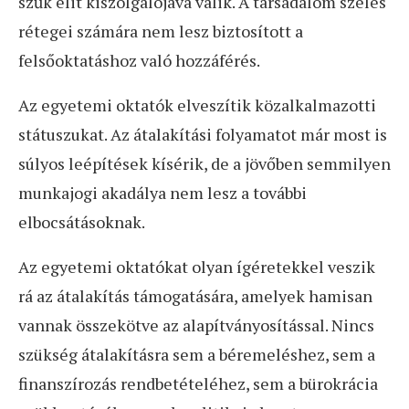
szűk elit kiszolgálójává válik. A társadalom széles
rétegei számára nem lesz biztosított a
felsőoktatáshoz való hozzáférés.
Az egyetemi oktatók elveszítik közalkalmazotti
státuszukat. Az átalakítási folyamatot már most is
súlyos leépítések kísérik, de a jövőben semmilyen
munkajogi akadálya nem lesz a további
elbocsátásoknak.
Az egyetemi oktatókat olyan ígéretekkel veszik
rá az átalakítás támogatására, amelyek hamisan
vannak összekötve az alapítványosítással. Nincs
szükség átalakításra sem a béremeléshez, sem a
finanszírozás rendbetételéhez, sem a bürokrácia