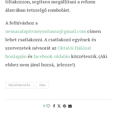
tiltakozzon, segítsen megállítani a reform
álarcában tetszelgő rombolást.
A felhíváshoz a
nemazalapitvanyositasra@gmail.com
címen
lehet csatlakozni. A csatlakozó egyének és
szervezetek névsorát az
Oktatói Hálózat
honlapján
és
facebook-oldalán
közzéteszik. (Aki
ehhez nem járul hozzá, jelezze!)
FELSŐOKTATÁS
OHA
0