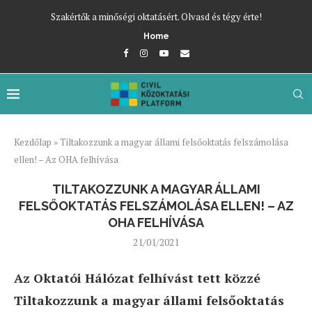
Szakértők a minőségi oktatásért. Olvasd és tégy érte!
Home
Kezdőlap
»
Tiltakozzunk a magyar állami felsőoktatás felszámolása
ellen! – Az OHA felhívása
TILTAKOZZUNK A MAGYAR ÁLLAMI
FELSŐOKTATÁS FELSZÁMOLÁSA ELLEN! – AZ
OHA FELHÍVÁSA
21/01/2021
Az Oktatói Hálózat felhívást tett közzé
Tiltakozzunk a magyar állami felsőoktatás