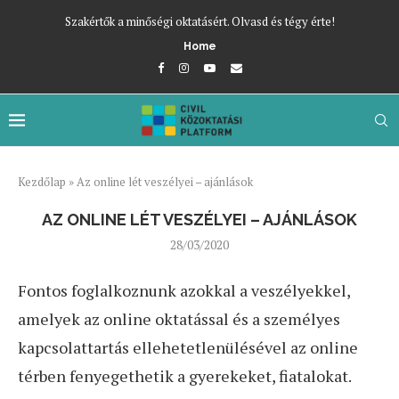
Szakértők a minőségi oktatásért. Olvasd és tégy érte!
Home
Kezdőlap
»
Az online lét veszélyei – ajánlások
AZ ONLINE LÉT VESZÉLYEI – AJÁNLÁSOK
28/03/2020
Fontos foglalkoznunk azokkal a veszélyekkel,
amelyek az online oktatással és a személyes
kapcsolattartás ellehetetlenülésével az online
térben fenyegethetik a gyerekeket, fiatalokat.