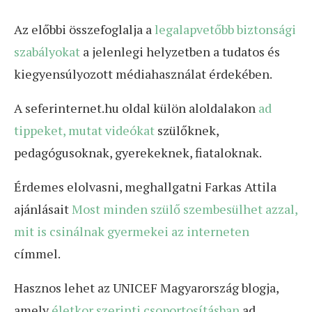
Az előbbi összefoglalja a
legalapvetőbb biztonsági
szabályokat
a jelenlegi helyzetben a tudatos és
kiegyensúlyozott médiahasználat érdekében.
A seferinternet.hu oldal külön aloldalakon
ad
tippeket, mutat videókat
szülőknek,
pedagógusoknak, gyerekeknek, fiataloknak.
Érdemes elolvasni, meghallgatni Farkas Attila
ajánlásait
Most minden szülő szembesülhet azzal,
mit is csinálnak gyermekei az interneten
címmel.
Hasznos lehet az UNICEF Magyarország blogja,
amely
életkor szerinti csoportosításban
ad