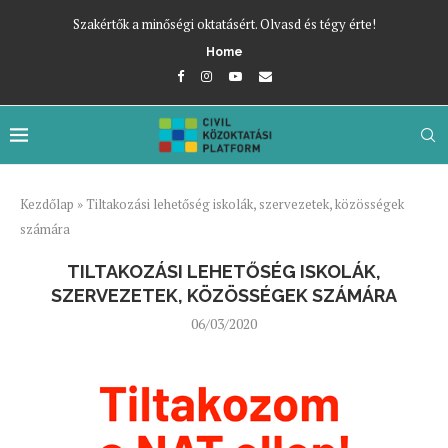
Szakértők a minőségi oktatásért. Olvasd és tégy érte!
Home
Kezdőlap
»
Tiltakozási lehetőség iskolák, szervezetek, közösségek
számára
TILTAKOZÁSI LEHETŐSÉG ISKOLÁK,
SZERVEZETEK, KÖZÖSSÉGEK SZÁMÁRA
06/03/2020