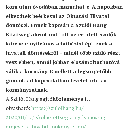
kora után óvodában maradhat-e. A napokban
elkezdtek beérkezni az Oktatási Hivatal
döntései. Ennek kapcsán a Szülői Hang
Közösség akciót indított az érintett szülők
körében: nyilvános adatbázist építenek a
hivatali döntésekről – minél több szülő részt
vesz ebben, annál jobban elszámoltathatóvá
válik a kormány. Emellett a legsürgetőbb
gondokkal kapcsolatban levelet írtak a
kormányzatnak.
A Szülői Hang
sajtóközleménye
itt
olvasható:
https://szuloihang.hu/
2020/01/17/iskolaerettseg-a-
nyilvanossag-
erejevel-a-
hivatali-onkeny-ellen/