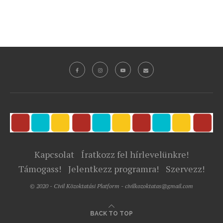
Kapcsolat
Íratkozz fel hírlevelünkre!
Támogass!
Jelentkezz programra!
Szervezz!
© 2020 - Civil Közoktatási Platform - civilkozoktatas@gmail.com
BACK TO TOP