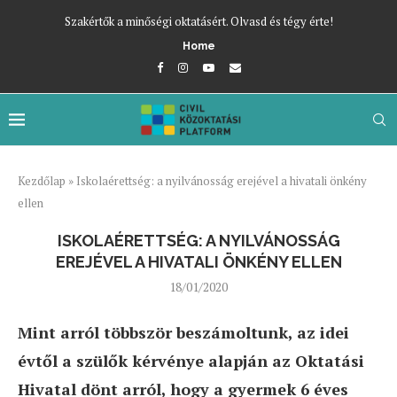
Szakértők a minőségi oktatásért. Olvasd és tégy érte!
Home
Kezdőlap
»
Iskolaérettség: a nyilvánosság erejével a hivatali önkény
ellen
ISKOLAÉRETTSÉG: A NYILVÁNOSSÁG
EREJÉVEL A HIVATALI ÖNKÉNY ELLEN
18/01/2020
Mint arról többször beszámoltunk, az idei
évtől a szülők kérvénye alapján az Oktatási
Hivatal dönt arról, hogy a gyermek 6 éves