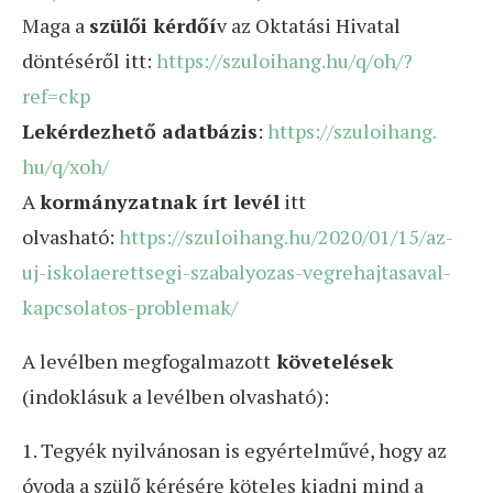
Maga a
szülői kérdőí
v az Oktatási Hivatal
döntéséről itt:
https://szuloihang.hu/q/
oh/?
ref=ckp
Lekérdezhető adatbázis
:
https://szuloihang.
hu/q/xoh/
A
kormányzatnak írt levél
itt
olvasható:
https://
szuloihang.hu/2020/01/15/az-
uj-iskolaerettsegi-
szabalyozas-vegrehajtasaval-
kapcsolatos-problemak/
A levélben megfogalmazott
követelések
(indoklásuk a levélben olvasható):
1. Tegyék nyilvánosan is egyértelművé, hogy az
óvoda a szülő kérésére köteles kiadni mind a