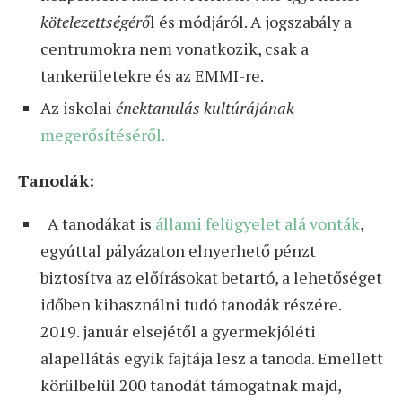
kötelezettségérő
l és módjáról. A jogszabály a
centrumokra nem vonatkozik, csak a
tankerületekre és az EMMI-re.
Az iskolai
énektanulás kultúrájának
megerősítéséről.
Tanodák:
A tanodákat is
állami felügyelet alá vonták
,
egyúttal pályázaton elnyerhető pénzt
biztosítva az előírásokat betartó, a lehetőséget
időben kihasználni tudó tanodák részére.
2019. január elsejétől a gyermekjóléti
alapellátás egyik fajtája lesz a tanoda. Emellett
körülbelül 200 tanodát támogatnak majd,