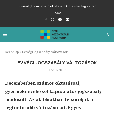
Szakértők a minőségi oktatásért. Olvasd és tégy érte!
Home
Kezdőlap
»
Év végi jogszabály-változások
ÉV VÉGI JOGSZABÁLY-VÁLTOZÁSOK
12/01/2019
Decemberben számos oktatással,
gyermekneveléssel kapcsolatos jogszabály
módosult. Az alábbiakban felsoroljuk a
legfontosabb változásokat. Egyes