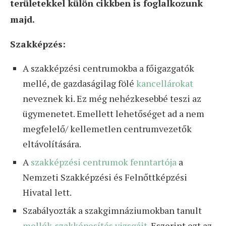
területekkel külön cikkben is foglalkozunk
majd.
Szakképzés:
A szakképzési centrumokba a főigazgatók
mellé, de gazdaságilag fölé
kancellárokat
neveznek ki. Ez még nehézkesebbé teszi az
ügymenetet. Emellett lehetőséget ad a nem
megfelelő/ kellemetlen centrumvezetők
eltávolítására.
A
szakképzési centrumok fenntartója
a
Nemzeti Szakképzési és Felnőttképzési
Hivatal lett.
Szabályozták a szakgimnáziumokban tanult
mellék-szakképesítés vizsgáit
. Eszerint ezt az