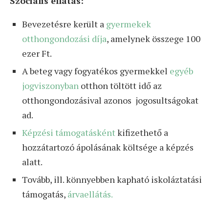
Szociális ellátás:
Bevezetésre került a
gyermekek
otthongondozási díja
, amelynek összege 100
ezer Ft.
A beteg vagy fogyatékos gyermekkel
egyéb
jogviszonyban
otthon töltött idő
az
otthongondozásival azonos jogosultságokat
ad.
Képzési támogatásként
kifizethető a
hozzátartozó ápolásának költsége a képzés
alatt.
Tovább, ill. könnyebben kapható iskoláztatási
támogatás,
árvaellátás.