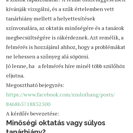
kívánják vizsgálni, és a szűk értelemben vett
tanárhiány mellett a helyettesítések
színvonalára, az oktatás minőségére és a tanárok
megbecsültségére is rákérdeznek. Azt remélik, a
felmérés is hozzájárul ahhoz, hogy a problémákat
ne lehessen a szőnyeg alá söpörni.
Jó lenne, ha a felmérés híre minél több szülőhöz
eljutna.
Megosztható bejegyzés:
https://www.facebook.com/
szuloihang/posts/
846865718852500
A kérdőív bevezetése:
Minőségi oktatás vagy súlyos
tanárhiány?