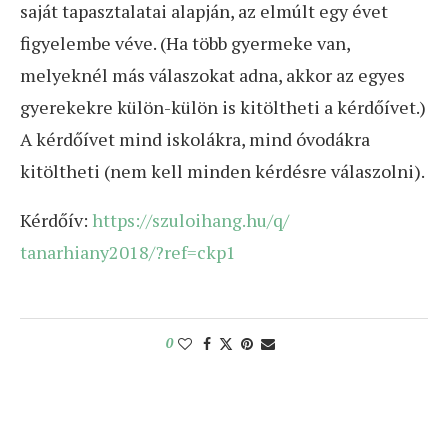
saját tapasztalatai alapján, az elmúlt egy évet
figyelembe véve. (Ha több gyermeke van,
melyeknél más válaszokat adna, akkor az egyes
gyerekekre külön-külön is kitöltheti a kérdőívet.)
A kérdőívet mind iskolákra, mind óvodákra
kitöltheti (nem kell minden kérdésre válaszolni).
Kérdőív:
https://szuloihang.hu/q/
tanarhiany2018/?ref=ckp1
0