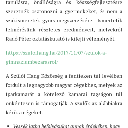
tanulásra, önállóságra és készségfejlesztésre
szeretnék ösztönözni a gyermekeket, és nem a
szakismeretek gyors megszerzésére. Ismertetik
felmérésünk részletes eredményeit, melyekről
Radó Péter oktatáskutató is kifejti véleményét.
https://szuloihang.hu/2017/11/
07/szulok-a-
gimnaziumbezarasro
l/
A Szülői Hang Közösség a fentieken túl levélben
fordult a legnagyobb magyar cégekhez, melyek az
Iparkamarát a kötelező kamarai tagságon túl
önkéntesen is támogatják. A szülők az alábbiakra
kérik a cégeket.
Vessék latba befolyásukat annak érdekében, hogy