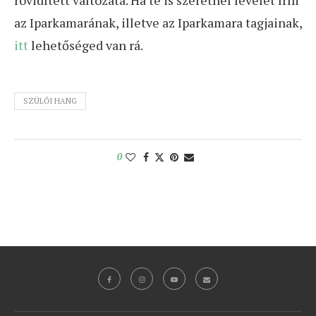
rövidített változata. Ha te is szeretnél levelet írni
az Iparkamarának, illetve az Iparkamara tagjainak,
itt
lehetőséged van rá.
SZÜLŐI HANG
0