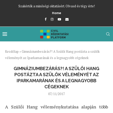
Szakértők a minőségi oktatásért. Olvasd és tégy érte!
Home
Kezdőlap
»
Gimnáziumbezárás?! A Szülői Hang postázta a szülők
véleményét az Iparkamarának és a legnagyobb cégeknek
GIMNÁZIUMBEZÁRÁS?! A SZÜLŐI HANG
POSTÁZTA A SZÜLŐK VÉLEMÉNYÉT AZ
IPARKAMARÁNAK ÉS A LEGNAGYOBB
CÉGEKNEK
07/11/2017
A Szülői Hang véleménykutatása alapján több