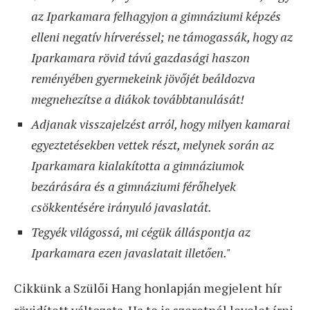
az Iparkamara felhagyjon a gimnáziumi képzés
elleni negatív hírveréssel; ne támogassák, hogy az
Iparkamara rövid távú gazdasági haszon
reményében gyermekeink jövőjét beáldozva
megnehezítse a diákok továbbtanulását!
Adjanak visszajelzést arról, hogy milyen kamarai
egyeztetésekben vettek részt, melynek során az
Iparkamara kialakította a gimnáziumok
bezárására és a gimnáziumi férőhelyek
csökkentésére irányuló javaslatát.
Tegyék világossá, mi cégük álláspontja az
Iparkamara ezen javaslatait illetően."
Cikkünk a Szülői Hang honlapján megjelent hír