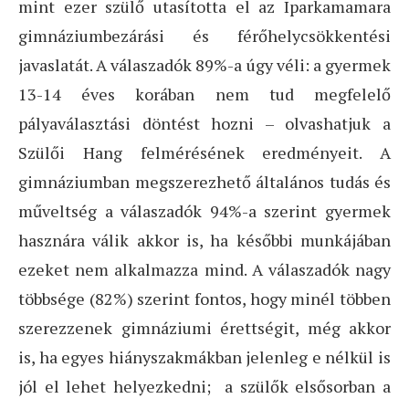
mint ezer szülő utasította el az Iparkamamara
gimnáziumbezárási és férőhelycsökkentési
javaslatát. A válaszadók 89%-a úgy véli: a gyermek
13-14 éves korában nem tud megfelelő
pályaválasztási döntést hozni – olvashatjuk a
Szülői Hang felmérésének eredményeit. A
gimnáziumban megszerezhető általános tudás és
műveltség a válaszadók 94%-a szerint gyermek
hasznára válik akkor is, ha későbbi munkájában
ezeket nem alkalmazza mind. A válaszadók nagy
többsége (82%) szerint fontos, hogy minél többen
szerezzenek gimnáziumi érettségit, még akkor
is, ha egyes hiányszakmákban jelenleg e nélkül is
jól el lehet helyezkedni; a szülők elsősorban a