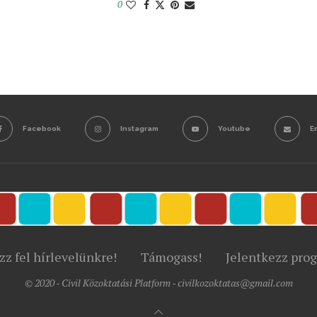
0
Facebook
Instagram
Youtube
E
zz fel hírlevelünkre!
Támogass!
Jelentkezz pro
© 2020 - Civil Közoktatási Platform - civilkozoktatas@gmail.com