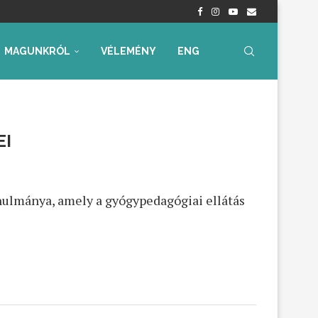
radtak aggályaink
 az...
ia, iskolakezdési támogatás
ummal – Semmit...
ára az...
MAGUNKRÓL
VÉLEMÉNY
ENG
EI
nulmánya, amely a gyógypedagógiai ellátás