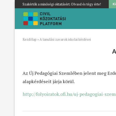
Szakértők a minőségi oktatásért. Olvasd és tégy érte!
K
Kezdőlap
»
A tanulási zavarok iskolai kérdései
A
Az Új Pedagógiai Szemlében jelent meg Erdé
alapkérdéseit járja körül.
http://folyoiratok.ofi.hu/uj-pedagogiai-sze