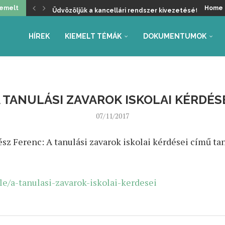
iemelt
Home
Üdvözöljük a kancellári rendszer kivezetését, de ma
Helyzetkép a 2026/27-es tanév rendjéről – Beszámoló
Faliújság / 24.
Jogszabály-véleményezések – tanév rendje, autónóm
Együttműködés az Oktatás és Gyermekügyi Minisztéri
Gyarmathy Éva: Javaslat a központi mérések átalakítás
Faliújság / 23.
Szükség van-e pedagógus kamarára?
HÍREK
KIEMELT TÉMÁK
DOKUMENTUMOK
 TANULÁSI ZAVAROK ISKOLAI KÉRDÉS
07/11/2017
sz Ferenc: A tanulási zavarok iskolai kérdései című ta
mle/a-tanulasi-zavarok-iskolai-kerdesei