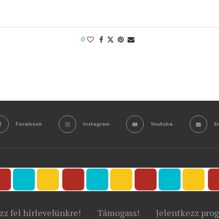
0
Facebook
Instagram
Youtube
E
zz fel hírlevelünkre!
Támogass!
Jelentkezz pro