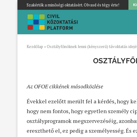
Szakértők a minőségi oktatásért. Olvasd és tégy érte!
K
Kezdőlap
»
Osztályfőnöknek lenni (kényszerű) távoktatás idej
OSZTÁLYFŐ
Az OFOE cikkének másodközlése
Évekkel ezelőtt merült fel a kérdés, hogy kel
hogy nem fontos, hogy egyetlen személy cipe
osztályprogramok megszervezéséig, azonban
ereszthető el, ez pedig a személyesség. És 