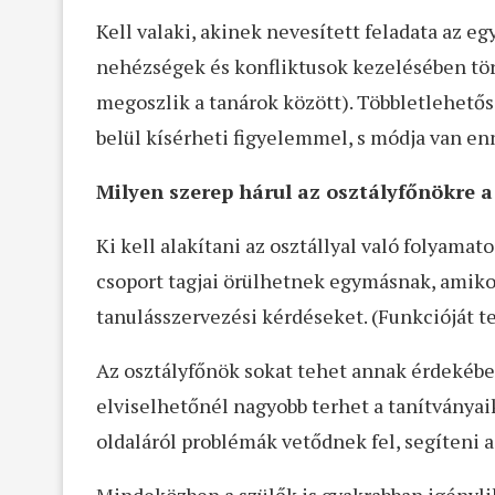
Kell valaki, akinek nevesített feladata az e
nehézségek és konfliktusok kezelésében tört
megoszlik a tanárok között). Többletlehetős
belül kísérheti figyelemmel, s módja van en
Milyen szerep hárul az osztályfőnökre a
Ki kell alakítani az osztállyal való folyama
csoport tagjai örülhetnek egymásnak, amikor
tanulásszervezési kérdéseket. (Funkcióját t
Az osztályfőnök sokat tehet annak érdekébe
elviselhetőnél nagyobb terhet a tanítványaik
oldaláról problémák vetődnek fel, segíteni 