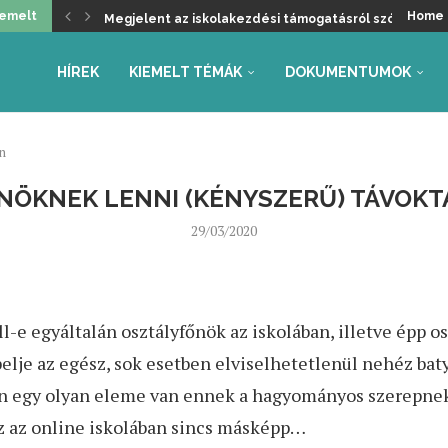
iemelt
Home
Megjelent az iskolakezdési támogatásról szóló kormá
Üdvözöljük a kancellári rendszer kivezetését, de ma
Helyzetkép a 2026/27-es tanév rendjéről – Beszámoló
Faliújság / 24.
Jogszabály-véleményezések – tanév rendje, autónóm
Együttműködés az Oktatás és Gyermekügyi Minisztéri
Gyarmathy Éva: Javaslat a központi mérések átalakítás
Faliújság / 23.
Szükség van-e pedagógus kamarára?
HÍREK
KIEMELT TÉMÁK
DOKUMENTUMOK
én
NÖKNEK LENNI (KÉNYSZERŰ) TÁVOKTA
29/03/2020
l-e egyáltalán osztályfőnök az iskolában, illetve épp os
lje az egész, sok esetben elviselhetetlenül nehéz baty
 egy olyan eleme van ennek a hagyományos szerepnek,
ez az online iskolában sincs másképp…