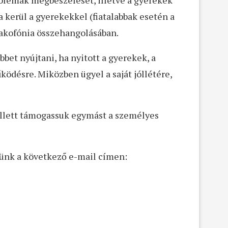
blémák megbeszélését, illetve a gyerekek
 kerül a gyerekekkel (fiatalabbak esetén a
kakofónia összehangolásában.
bet nyújtani, ha nyitott a gyerekek, a
űködésre. Miközben ügyel a saját jóllétére,
ellett támogassuk egymást a személyes
künk a következő e-mail címen: