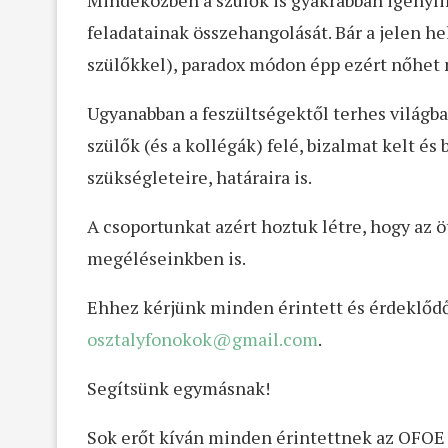
Mindeközben a szülők is gyakrabban igényli
feladatainak összehangolását. Bár a jelen he
szülőkkel), paradox módon épp ezért nőhet 
Ugyanabban a feszültségektől terhes világba
szülők (és a kollégák) felé, bizalmat kelt és
szükségleteire, határaira is.
A csoportunkat azért hoztuk létre, hogy az
megéléseinkben is.
Ehhez kérjünk minden érintett és érdeklőd
osztalyfonokok@gmail.com
.
Segítsünk egymásnak!
Sok erőt kíván minden érintettnek az OFOE