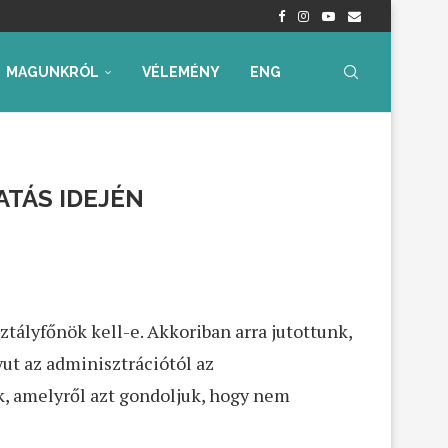
nyrendelet – Értékelés...
radtak aggályaink
 az...
ia, iskolakezdési támogatás
ummal – Semmit...
ára az...
MAGUNKRÓL
VÉLEMÉNY
ENG
TÁS IDEJÉN
ztályfőnök kell-e. Akkoriban arra jutottunk,
ut az adminisztrációtól az
 amelyről azt gondoljuk, hogy nem