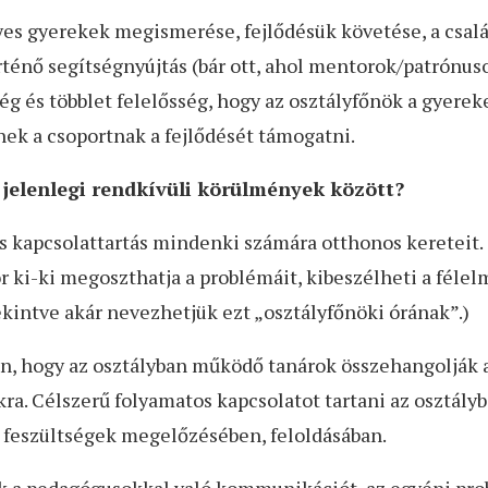
gyes gyerekek megismerése, fejlődésük követése, a csalá
énő segítségnyújtás (bár ott, ahol mentorok/patrónusok
ég és többlet felelősség, hogy az osztályfőnök a gyerek
nek a csoportnak a fejlődését támogatni.
 jelenlegi rendkívüli körülmények között?
tos kapcsolattartás mindenki számára otthonos kereteit.
 ki-ki megoszthatja a problémáit, kibeszélheti a féle
ekintve akár nevezhetjük ezt „osztályfőnöki órának”.)
n, hogy az osztályban működő tanárok összehangolják az
ra. Célszerű folyamatos kapcsolatot tartani az osztályba
a feszültségek megelőzésében, feloldásában.