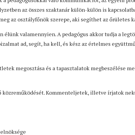
k a pedagógusokkal való kommunikációt, az egyéni pro
lyzetben az összes szaktanár külön-külön is kapcsolatba
meg az osztályfőnök szerepe, aki segíthet az őrületes 
n élünk valamennyien. A pedagógus akkor tudja a legtöb
 bizalmat ad, segít, ha kell, és kész az értelmes együttm
 ötletek megosztása és a tapasztalatok megbeszélése m
ő közreműködését. Kommenteljetek, illetve írjatok ne
 elnöksége