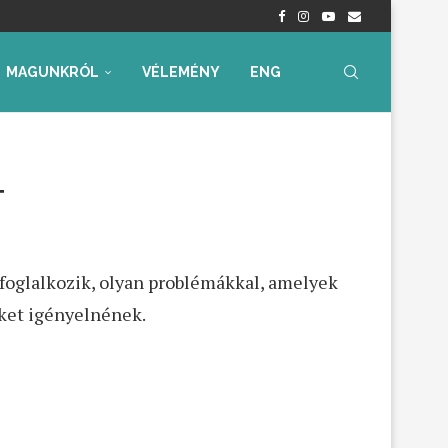
nyrendelet – Értékelés...
radtak aggályaink
 az...
ia, iskolakezdési támogatás
ummal – Semmit...
ára az...
MAGUNKRÓL
VÉLEMÉNY
ENG
T
 foglalkozik, olyan problémákkal, amelyek
eket igényelnének.