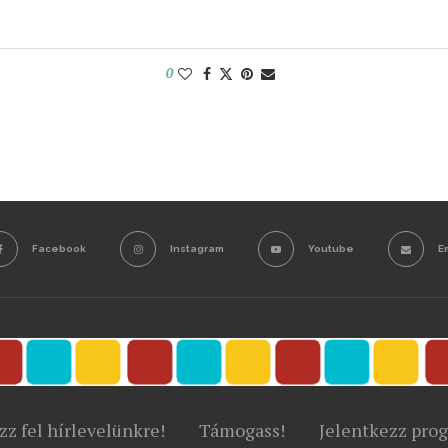
0
Facebook
Instagram
Youtube
E
zz fel hírlevelünkre!
Támogass!
Jelentkezz pro