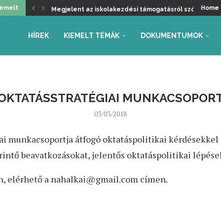
iemelt
Home
Megjelent az iskolakezdési támogatásról szóló kormá
Üdvözöljük a kancellári rendszer kivezetését, de ma
Helyzetkép a 2026/27-es tanév rendjéről – Beszámoló
Faliújság / 24.
Jogszabály-véleményezések – tanév rendje, autónóm
Együttműködés az Oktatás és Gyermekügyi Minisztéri
Gyarmathy Éva: Javaslat a központi mérések átalakítás
Faliújság / 23.
Szükség van-e pedagógus kamarára?
HÍREK
KIEMELT TÉMÁK
DOKUMENTUMOK
OKTATÁSSTRATÉGIAI MUNKACSOPOR
03/03/2018
iai munkacsoportja átfogó oktatáspolitikai kérdésekkel
rintő beavatkozásokat, jelentős oktatáspolitikai lépés
n, elérhető a nahalkai@gmail.com címen.