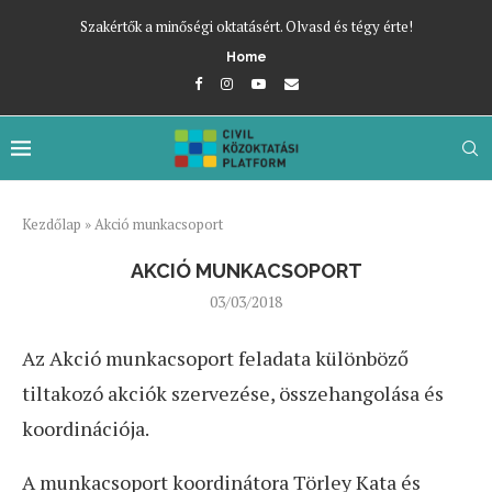
Szakértők a minőségi oktatásért. Olvasd és tégy érte!
Home
Kezdőlap
»
Akció munkacsoport
AKCIÓ MUNKACSOPORT
03/03/2018
Az Akció munkacsoport feladata különböző
tiltakozó akciók szervezése, összehangolása és
koordinációja.
A munkacsoport koordinátora Törley Kata és