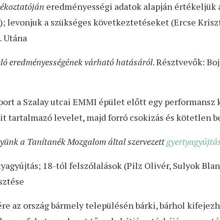
jékoztatóján
eredményességi adatok alapján értékeljük a
); levonjuk a szükséges következtetéseket (Ercse Kriszt
. Utána
mló eredményességének várható hatásáról
. Résztvevők: Boj
oport a Szalay utcai EMMI épület előtt egy performansz
eit tartalmazó levelet, majd forró csokizás és kötetlen 
gyünk a Tanítanék Mozgalom által szervezett
gyertyagyújtá
agyújtás; 18-tól felszólalások (Pilz Olivér, Sulyok Bla
sztése
 az ország bármely településén bárki, bárhol kifejezhet