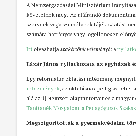
A Nemzetgazdasági Minisztérium irányítása 
követelnek meg. Az aláírandó dokumentumban
szervnek vagy személynek tájékoztatást nem
számára hátrányos vagy jogellenesen előny
Itt
olvashatja
szakértőnk véleményét
a
nyilatk
Lázár János nyilatkozata az egyházak és
Egy református oktatási intézmény megnyitó
intézmények
, az oktatásnak pedig az lehet
alá az új Nemzeti alaptantervet és a magyar
Tanítanék Mozgalom, a
Pedagógusok Szaksz
Megszigorították a gyermekvédelmi tör