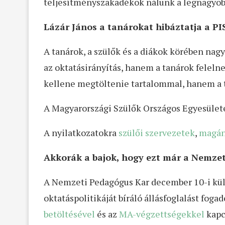
teljesítményszakadékok nálunk a legnagyob
Lázár János a tanárokat hibáztatja a P
A tanárok, a szülők és a diákok körében nag
az oktatásirányítás, hanem a tanárok feleln
kellene megtöltenie tartalommal, hanem a 
A Magyarországi Szülők Országos Egyesület
A nyilatkozatokra
szülői szervezetek
,
magán
Akkorák a bajok, hogy ezt már a Nemzet
A Nemzeti Pedagógus Kar december 10-i kül
oktatáspolitikáját bíráló állásfoglalást foga
betöltésével
és az
MA-végzettségekkel
kapc