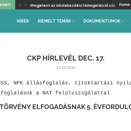
iemelt
Home
Megjelent az iskolakezdési támogatásról szóló kormá
Üdvözöljük a kancellári rendszer kivezetését, de ma
Helyzetkép a 2026/27-es tanév rendjéről – Beszámoló
Faliújság / 24.
Jogszabály-véleményezések – tanév rendje, autónóm
Együttműködés az Oktatás és Gyermekügyi Minisztéri
Gyarmathy Éva: Javaslat a központi mérések átalakítás
Faliújság / 23.
Szükség van-e pedagógus kamarára?
HÍREK
KIEMELT TÉMÁK
DOKUMENTUMOK
CKP HÍRLEVÉL DEC. 17.
17/12/2016
MSS, NPK állásfoglalás, titoktartási nyil
sfoglalások a NAT felülvizsgálattal
 TÖRVÉNY ELFOGADÁSNAK 5. ÉVFORDUL