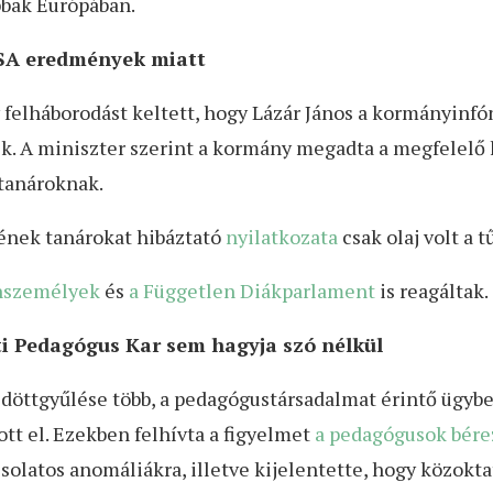
bak Európában.
ISA eredmények miatt
y felháborodást keltett, hogy Lázár János a kormányinf
ek. A miniszter szerint a kormány megadta a megfelelő
tanároknak.
ének tanárokat hibáztató
nyilatkozata
csak olaj volt a t
személyek
és
a Független Diákparlament
is reagáltak.
i Pedagógus Kar sem hagyja szó nélkül
döttgyűlése több, a pedagógustársadalmat érintő ügyb
dott el. Ezekben felhívta a figyelmet
a pedagógusok bére
solatos anomáliákra, illetve kijelentette, hogy közok