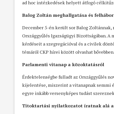
ad hoc intézkedések helyett átfogó célkitűz
Balog Zoltán meghallgatása és felhábor
December 5-én került sor Balog Zoltánnak, m
Országgyűlés Igazságügyi Bizottságában. A m
kérdéseit a szegregációval és a civilek dön
témáról CKP hírei között olvashat bővebbe
Parlamenti vitanap a közoktatásról
Érdektelenségbe fulladt az Országgyűlés n
kijelentése, miszerint a vitanapnak semmi 
egyre inkább versenyképes tudást szereznek.
Titoktartási nyilatkozatot íratnak alá