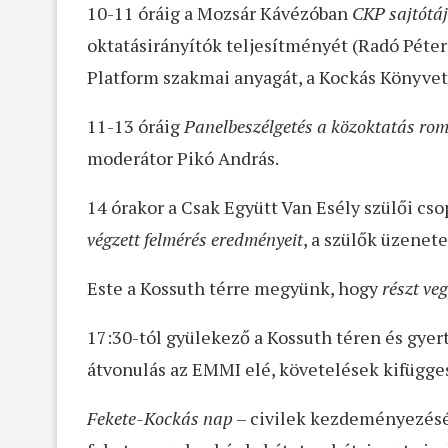
10-11 óráig a Mozsár Kávézóban
CKP sajtótá
oktatásirányítók teljesítményét (Radó Péter
Platform szakmai anyagát, a Kockás Könyvet
11-13 óráig
Panelbeszélgetés a közoktatás ro
moderátor Pikó András.
14 órakor a Csak Együtt Van Esély szülői cs
végzett felmérés eredményeit
, a szülők üzenet
Este a Kossuth térre megyünk, hogy
részt ve
17:30-tól gyülekező a Kossuth téren és gyerty
átvonulás az EMMI elé, követelések kifügge
Fekete-Kockás nap
– civilek kezdeményezésére