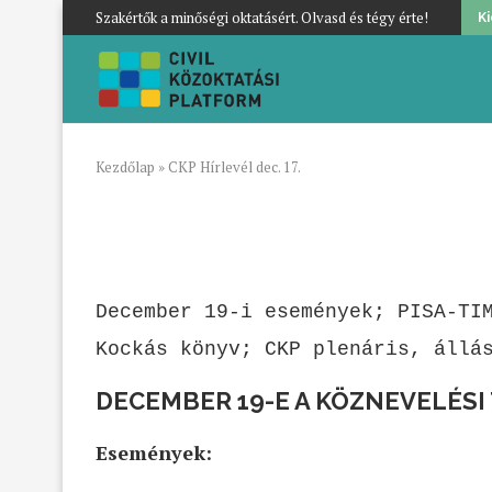
Szakértők a minőségi oktatásért. Olvasd és tégy érte!
K
Kezdőlap
»
CKP Hírlevél dec. 17.
December 19-i események; PISA-TI
Kockás könyv; CKP plenáris, állá
DECEMBER 19-E A KÖZNEVELÉSI
Események: