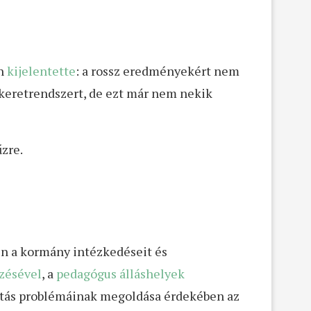
ón
kijelentette
: a rossz eredményekért nem
 keretrendszert, de ezt már nem nekik
űzre.
en a kormány intézkedéseit és
zésével
, a
pedagógus álláshelyek
tatás problémáinak megoldása érdekében az