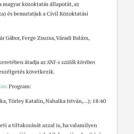
 magyar közoktatás állapotát, az
a) és bemutatjuk a Civil Közoktatási
ár Gábor, Ferge Zsuzsa, Váradi Balázs,
 keretében átadja az
SNI-s szülők körében
beszélgetés következik.
son
.
Program:
nka, Törley Katalin, Nahalka István,…); 18:40
i a tiltakozását azzal is, ha valamilyen