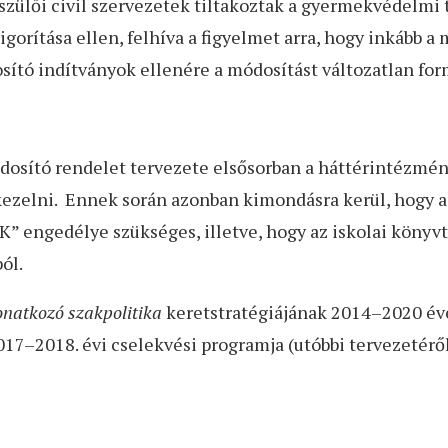
szülői civil szervezetek tiltakoztak a gyermekvédelmi t
orítása ellen, felhíva a figyelmet arra, hogy inkább a
osító indítványok ellenére a módosítást változatlan fo
dosító rendelet tervezete elsősorban a háttérintézm
ezelni. Ennek során azonban kimondásra kerül, hogy a
IK” engedélye szükséges, illetve, hogy az iskolai kön
ól.
vonatkozó szakpolitika
keretstratégiájának 2014–2020 évek
17–2018. évi cselekvési programja (utóbbi tervezeté