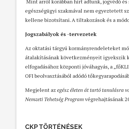
Mint arról korábban hírt adtunk, jogvédő és 
egészségügyi szakmával nem egyeztetett szig
kellene bizotsítani. A tiltakozások és a mód
Jogszabályok és -tervezetek
Az oktatási tárgyú kormányrendeleteket mó
átalakításának következményeit igyekszik k
elfogadásához központi jóváhagyás, a „főKL
OFI beolvasztásából adódó tőkegyarapodásáb
Megjelent az
egész életen át tartó tanulásra 
Nemzeti Tehetség Program
végrehajtásának 20
CKP TÖRTÉNÉSEK