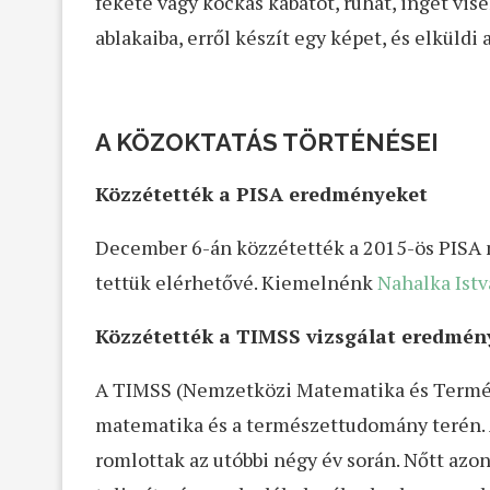
fekete vagy kockás kabátot, ruhát, inget visel
ablakaiba, erről készít egy képet, és elküldi 
A KÖZOKTATÁS TÖRTÉNÉSEI
Közzétették a PISA eredményeket
December 6-án közzétették a 2015-ös PISA 
tettük elérhetővé. Kiemelnénk
Nahalka Istv
Közzétették a TIMSS vizsgálat eredmén
A TIMSS (Nemzetközi Matematika és Természe
matematika és a természettudomány terén.
romlottak az utóbbi négy év során. Nőtt azon