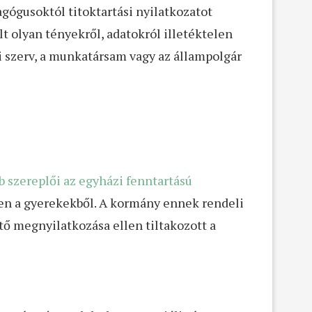
ógusoktól titoktartási nyilatkozatot
 olyan tényekről, adatokról illetéktelen
i szerv, a munkatársam vagy az állampolgár
b szereplői az egyházi fenntartású
ljen a gyerekekből. A kormány ennek rendeli
tő megnyilatkozása ellen tiltakozott a