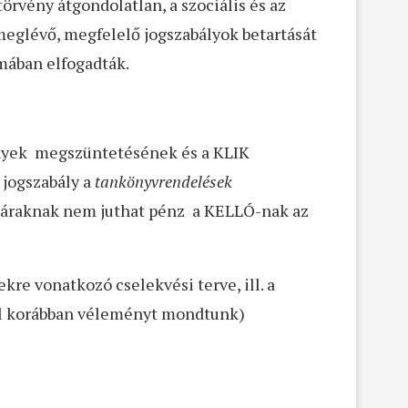
örvény átgondolatlan, a szociális és az
 meglévő, megfelelő jogszabályok betartását
rmában elfogadták.
ények megszüntetésének és a KLIK
 jogszabály a
tankönyvrendelések
yvtáraknak nem juthat pénz a KELLÓ-nak az
re vonatkozó cselekvési terve, ill. a
ről korábban véleményt mondtunk)