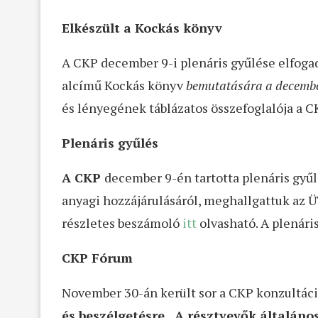
Elkészült a Kockás könyv
A CKP december 9-i plenáris gyűlése elfogadt
alcímű Kockás könyv
bemutatására a december
és lényegének táblázatos összefoglalója a C
Plenáris gyűlés
A CKP
december 9-én tartotta plenáris gyű
anyagi hozzájárulásáról, meghallgattuk az ÜT
részletes beszámoló
itt
olvasható. A plenári
CKP Fórum
November 30-án került sor a CKP konzultáci
és beszélgetésre. A résztvevők általáno