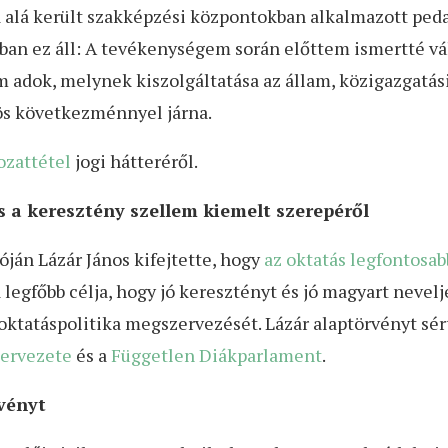
alá került szakképzési központokban alkalmazott pedag
 ez áll: A tevékenységem során előttem ismertté vált
 adok, melynek kiszolgáltatása az állam, közigazgatás
ös következménnyel járna.
ozattétel
jogi hátteréről.
 a keresztény szellem kiemelt szerepéről
ján Lázár János kifejtette, hogy
az oktatás legfontosab
 a legfőbb célja, hogy jó keresztényt és jó magyart neve
 oktatáspolitika megszervezését. Lázár alaptörvényt sér
ervezete
és a
Független Diákparlament
.
vényt