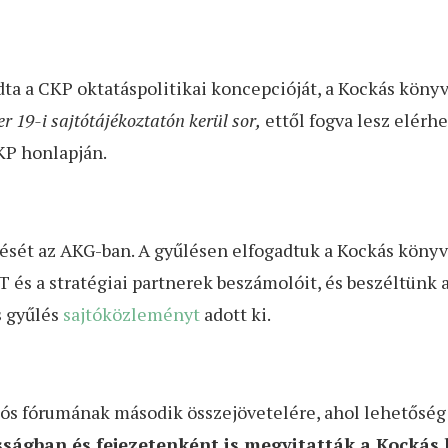
a a CKP oktatáspolitikai koncepcióját, a Kockás könyve
 19-i sajtótájékoztatón kerül sor,
ettől fogva lesz elérhe
KP honlapján.
lését az AKG-ban. A gyűlésen elfogadtuk a Kockás könyv
 és a stratégiai partnerek beszámolóit, és beszéltünk 
s gyűlés
sajtóközleményt
adott ki.
ós fórumának második összejövetelére, ahol lehetőség 
sságban és fejezetenként is megvitatták a Kockás