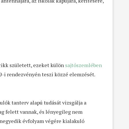
ó antennájára, az iskolák kapujára, kerítésére,
kk született, ezeket külön
sajtószemlében
9-i rendezvényén teszi közzé elemzését.
ók tanterv alapú tudását vizsgálja a
ag felett vannak, és lényegileg nem
 a negyedik évfolyam végére kialakuló