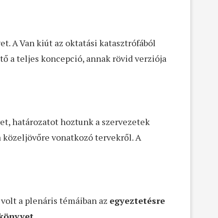
t. A Van kiút az oktatási katasztrófából
tő a teljes koncepció, annak rövid verziója
et, határozatot hoztunk a szervezetek
a közeljövőre vonatkozó tervekről. A
volt a plenáris témáiban az
egyeztetésre
 könyvet.