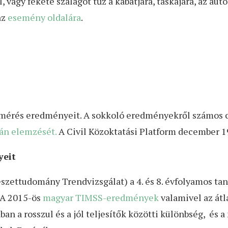
, vagy fekete szalagot tűz a kabátjára, táskájára, az aut
az
esemény oldalára
.
mérés eredményeit. A sokkoló eredményekről számos ci
án elemzését.
A Civil Közoktatási Platform december 1
yeit
ttudomány Trendvizsgálat) a 4. és 8. évfolyamos tanul
 A 2015-ös
magyar TIMSS-eredmények
valamivel az átl
ban a rosszul és a jól teljesítők közötti különbség, és