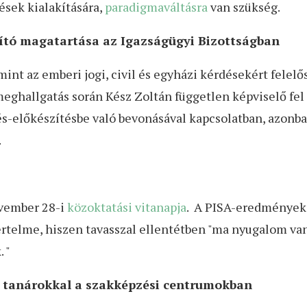
ések kialakítására,
paradigmaváltásra
van szükség.
ító magatartása az Igazságügyi Bizottságban
int az emberi jogi, civil és egyházi kérdésekért felel
eghallgatás során Kész Zoltán független képviselő fel 
tés-előkészítésbe való bevonásával kapcsolatban, azonba
n.
ovember 28-i
közoktatási vitanapja
. A PISA-eredmények
értelme, hiszen tavasszal ellentétben "ma nyugalom va
 "
 a tanárokkal a szakképzési centrumokban