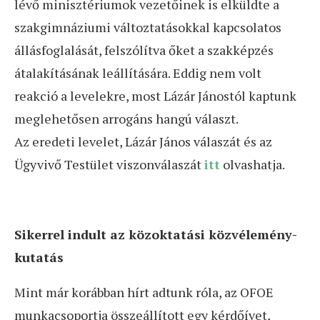
lévő minisztériumok vezetőinek is elküldte a
szakgimnáziumi változtatásokkal kapcsolatos
állásfoglalását, felszólítva őket a szakképzés
átalakításának leállítására. Eddig nem volt
reakció a levelekre, most Lázár Jánostól kaptunk
meglehetősen arrogáns hangú választ.
Az eredeti levelet, Lázár János válaszát és az
Ügyvivő Testület viszonválaszát
itt
olvashatja.
Sikerrel indult az közoktatási közvélemény-
kutatás
Mint már korábban hírt adtunk róla, az OFOE
munkacsoportja összeállított egy kérdőívet,