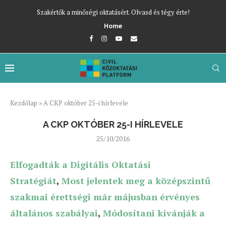
Szakértők a minőségi oktatásért. Olvasd és tégy érte!
Home
Kezdőlap
»
A CKP október 25-i hírlevele
A CKP OKTÓBER 25-I HÍRLEVELE
25/10/2016
Elfogadták a Digitális Oktatási
Stratégiát
,
Most jelentek meg a középszintű
szakmai érettségi már májusban érvényes
általános szabályai
,
Módosítani kívánják a