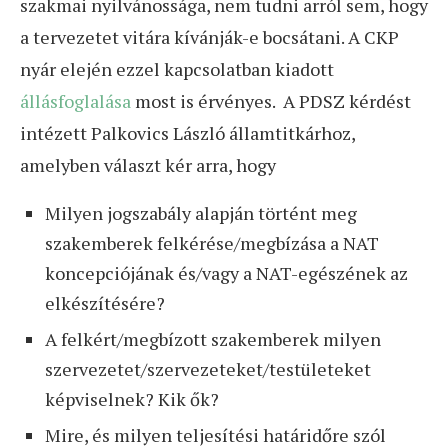
szakmai nyilvánossága, nem tudni arról sem, hogy
a tervezetet vitára kívánják-e bocsátani. A CKP
nyár elején ezzel kapcsolatban kiadott
állásfoglalása
most is érvényes. A PDSZ kérdést
intézett Palkovics László államtitkárhoz,
amelyben választ kér arra, hogy
Milyen jogszabály alapján történt meg
szakemberek felkérése/megbízása a NAT
koncepciójának és/vagy a NAT-egészének az
elkészítésére?
A felkért/megbízott szakemberek milyen
szervezetet/szervezeteket/testületeket
képviselnek? Kik ők?
Mire, és milyen teljesítési határidőre szól