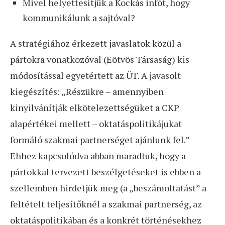
Mivel helyettesítjük a Kockás infót, hogy
kommunikálunk a sajtóval?
A stratégiához érkezett javaslatok közül a
pártokra vonatkozóval (Eötvös Társaság) kis
módosítással egyetértett az ÜT. A javasolt
kiegészítés: „Részükre – amennyiben
kinyilvánítják elkötelezettségüket a CKP
alapértékei mellett – oktatáspolitikájukat
formáló szakmai partnerséget ajánlunk fel.”
Ehhez kapcsolódva abban maradtuk, hogy a
pártokkal tervezett beszélgetéseket is ebben a
szellemben hirdetjük meg (a „beszámoltatást” a
feltételt teljesítőknél a szakmai partnerség, az
oktatáspolitikában és a konkrét történésekhez