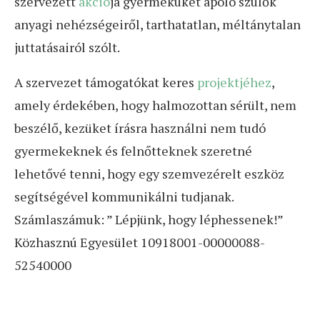
szervezett
akció
ja gyermeküket ápoló szülők
anyagi nehézségeiről, tarthatatlan, méltánytalan
juttatásairól szólt.
A szervezet támogatókat keres
projektjéhez
,
amely érdekében, hogy halmozottan sérült, nem
beszélő, kezüket írásra használni nem tudó
gyermekeknek és felnőtteknek szeretné
lehetővé tenni, hogy egy szemvezérelt eszköz
segítségével kommunikálni tudjanak.
Számlaszámuk: ” Lépjünk, hogy léphessenek!”
Közhasznú Egyesület 10918001-00000088-
52540000