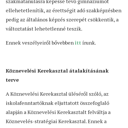
szakmatanulásra képessé tevő gimnáziumot
ellehetetlenítik, az érettségit adó szakképzésben
pedig az általános képzés szerepét csökkentik, a
változtatást lehetetlenné teszik.
Ennek veszélyeiről bővebben
itt
írunk.
Köznevelési Kerekasztal átalakításának
terve
A Köznevelési Kerekasztal üléséről szóló, az
iskolafenntartóknak eljuttatott összefoglaló
alapján a Köznevelési Kerekasztalt felváltja a
Köznevelés-stratégiai Kerekasztal. Ennek a