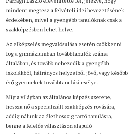
Parragh László elevenítette fel, jelezve, hogy
mindent megtesz a felvételi idei bevezetésének
érdekében, mivel a gyengébb tanulóknak csak a
szakképzésben lehet helye.
Az elképzelés megvalósulása esetén csökkenni
fog a gimnáziumban továbbtanulók száma
általában, és tovább nehezedik a gyengébb
iskolákból, hátrányos helyzetből jövő, vagy később
érő gyermekek továbbtanulási esélye.
Míg a világban az általános képzés szerepe,
hossza nő a specializált szakképzés rovására,
addig nálunk az élethosszig tartó tanulásra,
benne a felelős választáson alapuló