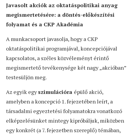
Javasolt akciók az oktatáspolitikai anyag
megismertetésére: a döntés-előkészítési
folyamat és a CKP Akadémia
A munkacsoport javasolja, hogy a CKP
oktatáspolitikai programjával, koncepciójával
kapcsolatos, a széles közvéleményt érintő
megismertető tevékenysége két nagy „akcióban”
testesüljön meg.
Az egyik egy
szimulációra
épülő akció,
amelyben a koncepció 1. fejezetében leírt, a
társadalmi egyeztetési folyamatokra vonatkozó
elképzelésünket mintegy kipróbáljuk, miközben
egy konkrét (a 7. fejezetben szereplő) témában,