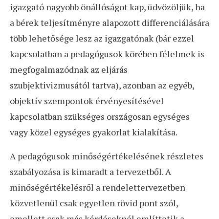
igazgató nagyobb önállóságot kap, üdvözöljük, ha
a bérek teljesítményre alapozott differenciálására
több lehetősége lesz az igazgatónak (bár ezzel
kapcsolatban a pedagógusok körében félelmek is
megfogalmazódnak az eljárás
szubjektivizmusától tartva), azonban az egyéb,
objektív szempontok érvényesítésével
kapcsolatban szükséges országosan egységes
vagy közel egységes gyakorlat kialakítása.
A pedagógusok minőségértékelésének részletes
szabályozása is kimaradt a tervezetből. A
minőségértékelésről a rendelettervezetben
közvetlenül csak egyetlen rövid pont szól,
emellett csak más kérdéseknél említtetik a