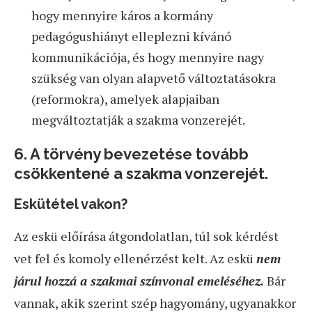
hogy mennyire káros a kormány
pedagógushiányt elleplezni kívánó
kommunikációja, és hogy mennyire nagy
szükség van olyan alapvető változtatásokra
(reformokra), amelyek alapjaiban
megváltoztatják a szakma vonzerejét.
6. A törvény bevezetése tovább
csökkentené a szakma vonzerejét.
Eskütétel vakon?
Az eskü előírása átgondolatlan, túl sok kérdést
vet fel és komoly ellenérzést kelt. Az eskü
nem
járul hozzá a szakmai színvonal emeléséhez.
Bár
vannak, akik szerint szép hagyomány, ugyanakkor