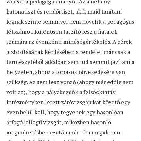
választ a pedagógushiányra. Az a néhány
katonatiszt és rendőrtiszt, akik majd tanítani
fognak szinte semmivel nem növelik a pedagógus
létszámot. Különösen taszító lesz a fiatalok
számára az évenkénti minőségértékelés. A bérek
biztosításának kérdésében a rendelet már csak a
természetéből adódóan sem tud semmit javítani a
helyzeten, ahhoz a források növekedésére van
szükség. Az sem lesz vonzó (ahogy már eddig sem
volt az), hogy a pályakezdők a felsőoktatási
intézményben letett záróvizsgájukat követő egy
éven belül kell, hogy tegyenek egy hasonlóan
átfogó jellegű vizsgát, miközben hasonló
megméretésben ezután már – ha maguk nem