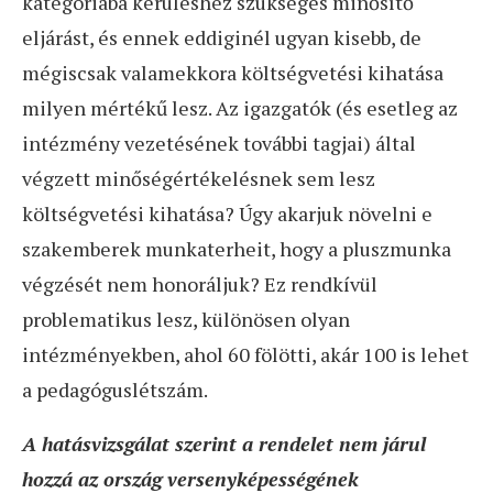
kategóriába kerüléshez szükséges minősítő
eljárást, és ennek eddiginél ugyan kisebb, de
mégiscsak valamekkora költségvetési kihatása
milyen mértékű lesz. Az igazgatók (és esetleg az
intézmény vezetésének további tagjai) által
végzett minőségértékelésnek sem lesz
költségvetési kihatása? Úgy akarjuk növelni e
szakemberek munkaterheit, hogy a pluszmunka
végzését nem honoráljuk? Ez rendkívül
problematikus lesz, különösen olyan
intézményekben, ahol 60 fölötti, akár 100 is lehet
a pedagóguslétszám.
A hatásvizsgálat szerint a rendelet nem járul
hozzá az ország versenyképességének