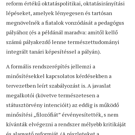
reform értékű oktatáspolitikai, oktatásirányítási
lépéseket, amelyek lényegesen és tartósan
megnövelnék a fiatalok vonzódását a pedagógus
pályához (és a példánál maradva: amitől kellő
számú pályakezdő lenne természettudományi
integrált tanári képesítéssel a pályán).
A formális rendszerépítés jellemzi a
minősítésekkel kapcsolatos kérdésekben a
tervezetben leírt szabályozást is. A javaslat
megalkotói (követve természetesen a
státusztörvény intencióit) az eddig is működő
minősítési „filozófiát” érvényesítették, s nem
kívánták elvégezni a rendszer mélyebb kritikáját
és alapvető reformját. (A részleteket a