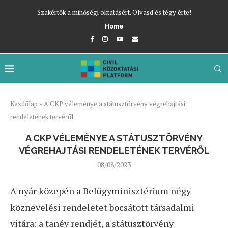
Szakértők a minőségi oktatásért. Olvasd és tégy érte!
Home
Kezdőlap
»
A CKP véleménye a státusztörvény végrehajtási
rendeletének tervéről
A CKP VÉLEMÉNYE A STÁTUSZTÖRVÉNY
VÉGREHAJTÁSI RENDELETÉNEK TERVÉRŐL
08/08/2023
A nyár közepén a Belügyminisztérium négy
köznevelési rendeletet bocsátott társadalmi
vitára: a tanév rendjét, a státusztörvény