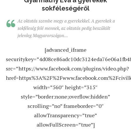
Gyarmathy Éva a gyerekek
sokféleségéről
Az oktatás szembe megy a gyerekekkel. A gyerekek a
sokféleség felé mennek, az oktatás pedig beszűkült
jelenleg Magyarországon…
[advanced_iframe
securitykey=”4d08ce86adc10dc3124eda76e06a1fb4
src=”https://www.facebook.com/plugins/video.php?
href=https%3A%2F%2Fwww.facebook.com%2Fcivil
width=”560″ height=”315″
style=”border:none;overflow:hidden”
scrolling=”no” frameborder=”0″
allowTransparency=”true”
allowFullScreen=”true”]