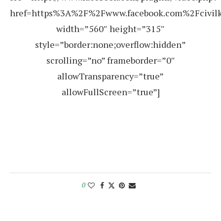
href=https%3A%2F%2Fwww.facebook.com%2Fcivil
width=”560″ height=”315″
style=”border:none;overflow:hidden”
scrolling=”no” frameborder=”0″
allowTransparency=”true”
allowFullScreen=”true”]
0