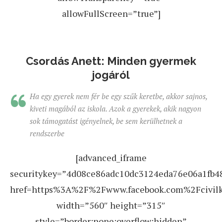
allowFullScreen=”true”]
Csordás Anett: Minden gyermek
jogáról
Ha egy gyerek nem fér be egy szűk keretbe, akkor sajnos,
kiveti magából az iskola. Azok a gyerekek, akik nagyon
sok támogatást igényelnek, be sem kerülhetnek a
rendszerbe
[advanced_iframe
securitykey=”4d08ce86adc10dc3124eda76e06a1fb48e
href=https%3A%2F%2Fwww.facebook.com%2Fcivil
width=”560″ height=”315″
style=”border:none;overflow:hidden”