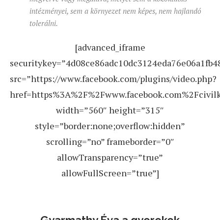
intézményei, sem a környezet nem képes, nem hajlandó
tolerálni.
[advanced_iframe
securitykey=”4d08ce86adc10dc3124eda76e06a1fb4
src=”https://www.facebook.com/plugins/video.php?
href=https%3A%2F%2Fwww.facebook.com%2Fcivil
width=”560″ height=”315″
style=”border:none;overflow:hidden”
scrolling=”no” frameborder=”0″
allowTransparency=”true”
allowFullScreen=”true”]