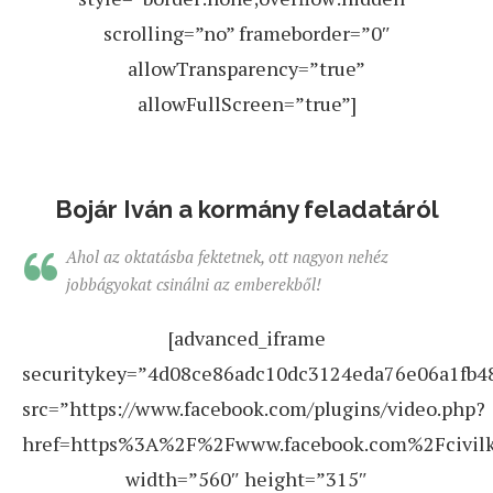
scrolling=”no” frameborder=”0″
allowTransparency=”true”
allowFullScreen=”true”]
Bojár Iván a kormány feladatáról
Ahol az oktatásba fektetnek, ott nagyon nehéz
jobbágyokat csinálni az emberekből!
[advanced_iframe
securitykey=”4d08ce86adc10dc3124eda76e06a1fb
src=”https://www.facebook.com/plugins/video.php?
href=https%3A%2F%2Fwww.facebook.com%2Fcivil
width=”560″ height=”315″