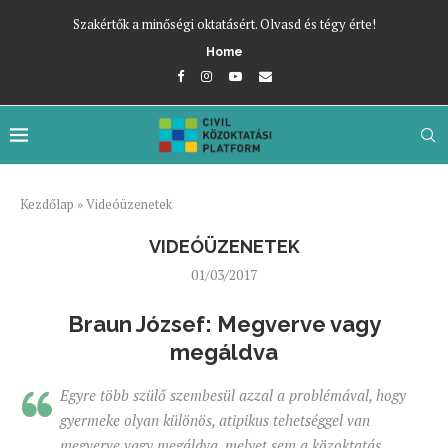
Szakértők a minőségi oktatásért. Olvasd és tégy érte!
Home
Kezdőlap
»
Videóüzenetek
VIDEÓÜZENETEK
01/03/2017
Braun József: Megverve vagy
megáldva
Egyre több szülő szembesül azzal a problémával, hogy
gyermeke olyan különös, atipikus tehetséggel van
megverve vagy megáldva, melyet sem a közoktatás