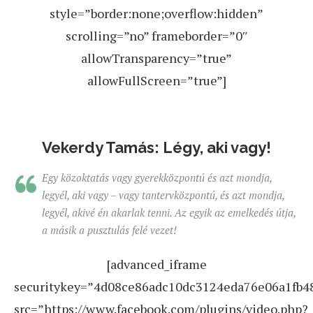
style=”border:none;overflow:hidden”
scrolling=”no” frameborder=”0″
allowTransparency=”true”
allowFullScreen=”true”]
Vekerdy Tamás: Légy, aki vagy!
Egy közoktatás vagy gyerekközpontú és azt mondja,
legyél, aki vagy – vagy tantervközpontú, és azt mondja,
legyél, akivé én akarlak tenni. Az egyik az emelkedés útja,
a másik a pusztulás felé vezet!
[advanced_iframe
securitykey=”4d08ce86adc10dc3124eda76e06a1fb4
src=”https://www.facebook.com/plugins/video.php?