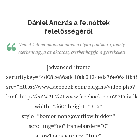
Dániel András a felnőttek
felelősségéről
Nemet kell mondanunk minden olyan politikára, amely
cserbenhagyja az oktatást, cserbenhagyja a gyerekeket!
[advanced_iframe
securitykey=”4d08ce86adc10dc3124eda76e06a1fb
src=”https://www.facebook.com/plugins/video.php?
href=https%3A%2F%2Fwww.facebook.com%2Fcivil
width=”560″ height=”315″
style=”border:none;overflow:hidden”
scrolling=”no” frameborder=”0″
allowTransparency=”true”