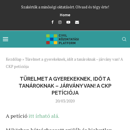
Szakértők a minőségi oktatásért. Olvasd és tégy érte!
Home
Kezdőlap
»
Türelmet a gyerekeknek, időt a tanároknak – járvány van! A
CKP petíciója
TÜRELMET A GYEREKEKNEK, IDŐT A
TANÁROKNAK – JÁRVÁNY VAN! A CKP
PETÍCIÓJA
20/03/2020
A petíció
itt írható alá.