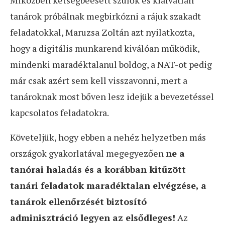
Miközben kétségbeesett szülők és kialvatlan
tanárok próbálnak megbirkózni a rájuk szakadt
feladatokkal, Maruzsa Zoltán azt nyilatkozta,
hogy a digitális munkarend kiválóan működik,
mindenki maradéktalanul boldog, a NAT-ot pedig
már csak azért sem kell visszavonni, mert a
tanároknak most bőven lesz idejük a bevezetéssel
kapcsolatos feladatokra.
Követeljük, hogy ebben a nehéz helyzetben más
országok gyakorlatával megegyezően
ne a
tanórai haladás és a korábban kitűzött
tanári feladatok maradéktalan elvégzése, a
tanárok ellenőrzését biztosító
adminisztráció legyen az elsődleges!
Az