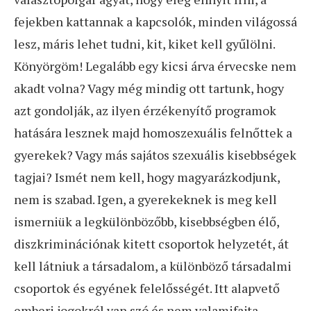
fejekben kattannak a kapcsolók, minden világossá
lesz, máris lehet tudni, kit, kiket kell gyűlölni.
Könyörgöm! Legalább egy kicsi árva érvecske nem
akadt volna? Vagy még mindig ott tartunk, hogy
azt gondolják, az ilyen érzékenyítő programok
hatására lesznek majd homoszexuális felnőttek a
gyerekek? Vagy más sajátos szexuális kisebbségek
tagjai? Ismét nem kell, hogy magyarázkodjunk,
nem is szabad. Igen, a gyerekeknek is meg kell
ismerniük a legkülönbözőbb, kisebbségben élő,
diszkriminációnak kitett csoportok helyzetét, át
kell látniuk a társadalom, a különböző társadalmi
csoportok és egyének felelősségét. Itt alapvető
emberi jogokról van szó és nem valamifajta