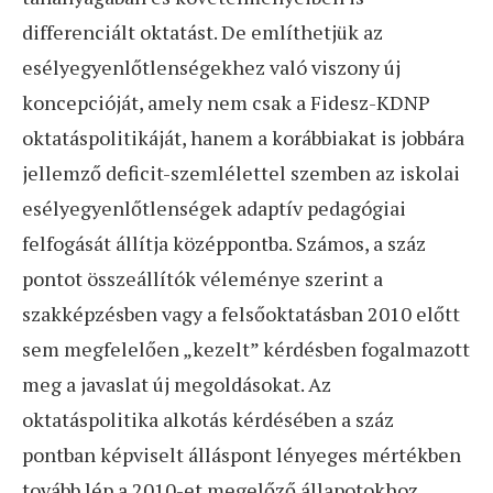
differenciált oktatást. De említhetjük az
esélyegyenlőtlenségekhez való viszony új
koncepcióját, amely nem csak a Fidesz-KDNP
oktatáspolitikáját, hanem a korábbiakat is jobbára
jellemző deficit-szemlélettel szemben az iskolai
esélyegyenlőtlenségek adaptív pedagógiai
felfogását állítja középpontba. Számos, a száz
pontot összeállítók véleménye szerint a
szakképzésben vagy a felsőoktatásban 2010 előtt
sem megfelelően „kezelt” kérdésben fogalmazott
meg a javaslat új megoldásokat. Az
oktatáspolitika alkotás kérdésében a száz
pontban képviselt álláspont lényeges mértékben
tovább lép a 2010-et megelőző állapotokhoz