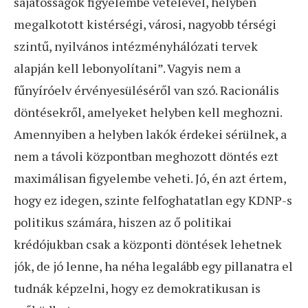
sajátosságok figyelembe vételével, helyben
megalkotott kistérségi, városi, nagyobb térségi
szintű, nyilvános intézményhálózati tervek
alapján kell lebonyolítani”. Vagyis nem a
fűnyíróelv érvényesüléséről van szó. Racionális
döntésekről, amelyeket helyben kell meghozni.
Amennyiben a helyben lakók érdekei sérülnek, a
nem a távoli központban meghozott döntés ezt
maximálisan figyelembe veheti. Jó, én azt értem,
hogy ez idegen, szinte felfoghatatlan egy KDNP-s
politikus számára, hiszen az ő politikai
krédójukban csak a központi döntések lehetnek
jók, de jó lenne, ha néha legalább egy pillanatra el
tudnák képzelni, hogy ez demokratikusan is