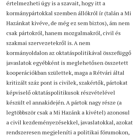
értelmezheti úgy is a szavait, hogy itt a
kormánypártokkal szemben állókról ír (talán a Mi
Hazánkat kivéve, de még ez sem biztos), ám nem
csak pártokról, hanem mozgalmakról, civil és
szakmai szervezetekről is. A nem
kormányoldalon az oktatáspolitikával összefüggő
javaslatok egyébként is meglehetősen összetett
kooperációkban születtek, maga a Rétvári által
kritizált száz pont is civilek, szakértők, pártokat
képviselő oktatáspolitikusok részvételével
készült el annakidején. A pártok nagy része (a
legtöbbször csak a Mi Hazánk a kivétel) azonosul
a civil kezdeményezésekkel, javaslatokkal, azokat
rendszeresen megjeleníti a politikai fórumokon,