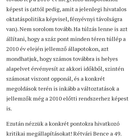
képest is (attól pedig, amit a jelenlegi hivatalos
oktatáspolitika képvisel, fényévnyi távolságra
van). Nem sorolom tovább. Ha túlzás lenne is azt
állítani, hogy a száz pont minden téren túllép a
2010 év elején jellemző állapotokon, azt
mondhatjuk, hogy számos továbbra is helyes
alapelvet érvényesít az akkori időkből, szintén
számosat viszont opponál, és a konkrét
megoldások terén is inkább a változtatások a
jellemzők még a 2010 előtti rendszerhez képest
is.
Ezután nézzük a konkrét pontokra hivatkozó
kritikai megállapításokat! Rétvári Bence a 49.