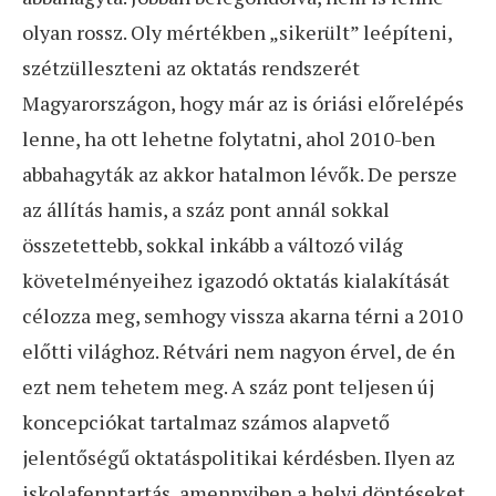
olyan rossz. Oly mértékben „sikerült” leépíteni,
szétzülleszteni az oktatás rendszerét
Magyarországon, hogy már az is óriási előrelépés
lenne, ha ott lehetne folytatni, ahol 2010-ben
abbahagyták az akkor hatalmon lévők. De persze
az állítás hamis, a száz pont annál sokkal
összetettebb, sokkal inkább a változó világ
követelményeihez igazodó oktatás kialakítását
célozza meg, semhogy vissza akarna térni a 2010
előtti világhoz. Rétvári nem nagyon érvel, de én
ezt nem tehetem meg. A száz pont teljesen új
koncepciókat tartalmaz számos alapvető
jelentőségű oktatáspolitikai kérdésben. Ilyen az
iskolafenntartás, amennyiben a helyi döntéseket