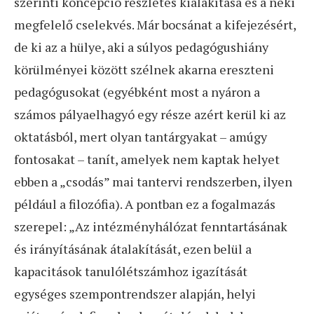
szerinti koncepció részletes kialakítása és a neki
megfelelő cselekvés. Már bocsánat a kifejezésért,
de ki az a hülye, aki a súlyos pedagógushiány
körülményei között szélnek akarna ereszteni
pedagógusokat (egyébként most a nyáron a
számos pályaelhagyó egy része azért kerül ki az
oktatásból, mert olyan tantárgyakat – amúgy
fontosakat – tanít, amelyek nem kaptak helyet
ebben a „csodás” mai tantervi rendszerben, ilyen
például a filozófia). A pontban ez a fogalmazás
szerepel: „Az intézményhálózat fenntartásának
és irányításának átalakítását, ezen belül a
kapacitások tanulólétszámhoz igazítását
egységes szempontrendszer alapján, helyi