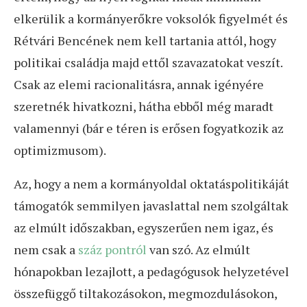
elkerülik a kormányerőkre voksolók figyelmét és
Rétvári Bencének nem kell tartania attól, hogy
politikai családja majd ettől szavazatokat veszít.
Csak az elemi racionalitásra, annak igényére
szeretnék hivatkozni, hátha ebből még maradt
valamennyi (bár e téren is erősen fogyatkozik az
optimizmusom).
Az, hogy a nem a kormányoldal oktatáspolitikáját
támogatók semmilyen javaslattal nem szolgáltak
az elmúlt időszakban, egyszerűen nem igaz, és
nem csak a
száz pontról
van szó. Az elmúlt
hónapokban lezajlott, a pedagógusok helyzetével
összefüggő tiltakozásokon, megmozdulásokon,