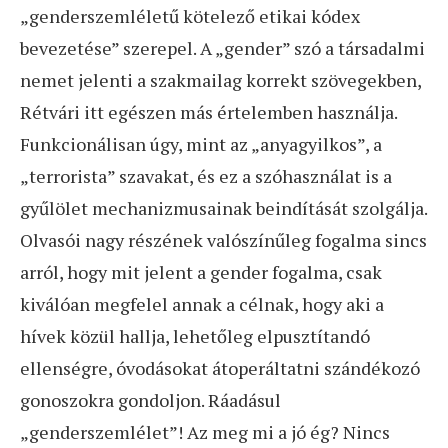
„genderszemléletű kötelező etikai kódex
bevezetése” szerepel. A „gender” szó a társadalmi
nemet jelenti a szakmailag korrekt szövegekben,
Rétvári itt egészen más értelemben használja.
Funkcionálisan úgy, mint az „anyagyilkos”, a
„terrorista” szavakat, és ez a szóhasználat is a
gyűlölet mechanizmusainak beindítását szolgálja.
Olvasói nagy részének valószínűleg fogalma sincs
arról, hogy mit jelent a gender fogalma, csak
kiválóan megfelel annak a célnak, hogy aki a
hívek közül hallja, lehetőleg elpusztítandó
ellenségre, óvodásokat átoperáltatni szándékozó
gonoszokra gondoljon. Ráadásul
„genderszemlélet”! Az meg mi a jó ég? Nincs