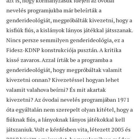
azt is, hogy kormányzásuk idején az óvodai
nevelés programjukba már beleírták a
genderideológiát, megpróbálták kivezetni, hogy a
kisfiúk fiús, a kislányok lányos játékkal játsszanak.
Nincs persze semmilyen genderideológia, ez a
Fidesz-KDNP konstrukciója pusztán. A kritika
kissé zavaros. Azzal írták be a programba a
genderideológiát, hogy megpróbáltak valamit
kivezetni onnan? Kivezetéssel hogyan lehet
valamit valahova beírni? És mit akartak
kivezetni? Az óvodai nevelés programjában 1971
óta egyáltalán nem szerepelt olyan kitétel, hogy a
fiúknak fiús, a lányoknak lányos játékokkal kell
játszaniuk. Volt e kérdésben vita, létezett 2005 és