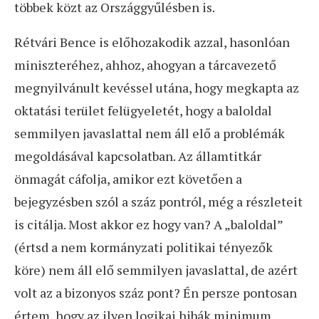
többek közt az Országgyűlésben is.
Rétvári Bence is előhozakodik azzal, hasonlóan
miniszteréhez, ahhoz, ahogyan a tárcavezető
megnyilvánult kevéssel utána, hogy megkapta az
oktatási terület felügyeletét, hogy a baloldal
semmilyen javaslattal nem áll elő a problémák
megoldásával kapcsolatban. Az államtitkár
önmagát cáfolja, amikor ezt követően a
bejegyzésben szól a száz pontról, még a részleteit
is citálja. Most akkor ez hogy van? A „baloldal”
(értsd a nem kormányzati politikai tényezők
köre) nem áll elő semmilyen javaslattal, de azért
volt az a bizonyos száz pont? Én persze pontosan
értem, hogy az ilyen logikai hibák minimum