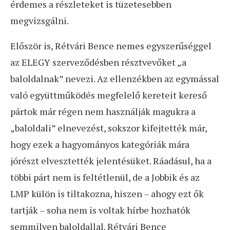
érdemes a részleteket is tüzetesebben
megvizsgálni.
Először is, Rétvári Bence nemes egyszerűséggel
az ELEGY szerveződésben résztvevőket „a
baloldalnak” nevezi. Az ellenzékben az egymással
való együttműködés megfelelő kereteit kereső
pártok már régen nem használják magukra a
„baloldali” elnevezést, sokszor kifejtették már,
hogy ezek a hagyományos kategóriák mára
jórészt elvesztették jelentésüket. Ráadásul, ha a
többi párt nem is feltétlenül, de a Jobbik és az
LMP külön is tiltakozna, hiszen – ahogy ezt ők
tartják – soha nem is voltak hírbe hozhatók
semmilyen baloldallal. Rétvári Bence