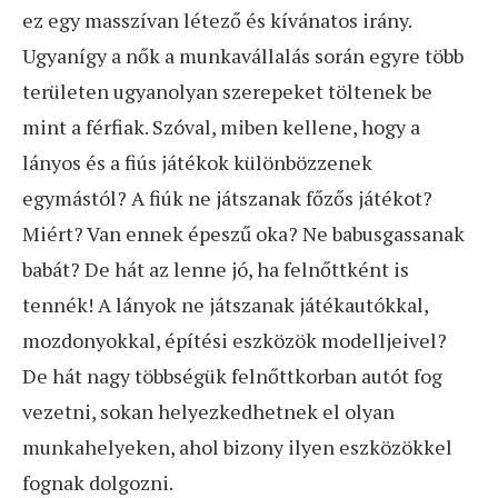
ez egy masszívan létező és kívánatos irány.
Ugyanígy a nők a munkavállalás során egyre több
területen ugyanolyan szerepeket töltenek be
mint a férfiak. Szóval, miben kellene, hogy a
lányos és a fiús játékok különbözzenek
egymástól? A fiúk ne játszanak főzős játékot?
Miért? Van ennek épeszű oka? Ne babusgassanak
babát? De hát az lenne jó, ha felnőttként is
tennék! A lányok ne játszanak játékautókkal,
mozdonyokkal, építési eszközök modelljeivel?
De hát nagy többségük felnőttkorban autót fog
vezetni, sokan helyezkedhetnek el olyan
munkahelyeken, ahol bizony ilyen eszközökkel
fognak dolgozni.