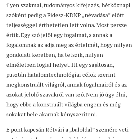
ilyen szakmai, tudományos kifejezés, hétköznapi
szóként pedig a Fidesz-KDNP „névadása” előtt
teljességgel érthetetlen lett volna. Most persze
értik. Egy szó jelöl egy fogalmat, s annak a
fogalomnak az adja meg az értelmét, hogy milyen
gondolati keretben, ha tetszik, milyen
elméletben foglal helyet. Itt egy sajátosan,
pusztán hatalomtechnológiai célok szerint
megkonstruált világról, annak fogalmairól és az
azokat jelölő szavakról van szó. Nem jó úgy élni,
hogy ebbe a konstruált világba engem és még
sokakat bele akarnak kényszeríteni.
E pont kapcsán Rétvári a „baloldal” szemére veti