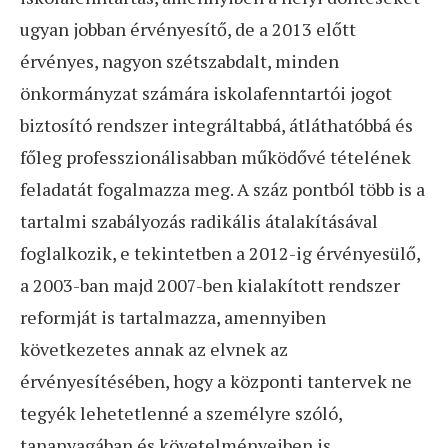
ugyan jobban érvényesítő, de a 2013 előtt
érvényes, nagyon szétszabdalt, minden
önkormányzat számára iskolafenntartói jogot
biztosító rendszer integráltabbá, átláthatóbbá és
főleg professzionálisabban működővé tételének
feladatát fogalmazza meg. A száz pontból több is a
tartalmi szabályozás radikális átalakításával
foglalkozik, e tekintetben a 2012-ig érvényesülő,
a 2003-ban majd 2007-ben kialakított rendszer
reformját is tartalmazza, amennyiben
következetes annak az elvnek az
érvényesítésében, hogy a központi tantervek ne
tegyék lehetetlenné a személyre szóló,
tananyagában és követelményeiben is