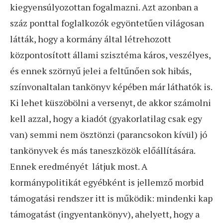
kiegyensúlyozottan fogalmazni. Azt azonban a
száz ponttal foglalkozók egyöntetűen világosan
látták, hogy a kormány által létrehozott
központosított állami szisztéma káros, veszélyes,
és ennek szörnyű jelei a feltűnően sok hibás,
színvonaltalan tankönyv képében már láthatók is.
Ki lehet küszöbölni a versenyt, de akkor számolni
kell azzal, hogy a kiadót (gyakorlatilag csak egy
van) semmi nem ösztönzi (parancsokon kívül) jó
tankönyvek és más taneszközök előállítására.
Ennek eredményét látjuk most. A
kormánypolitikát egyébként is jellemző morbid
támogatási rendszer itt is működik: mindenki kap
támogatást (ingyentankönyv), ahelyett, hogy a