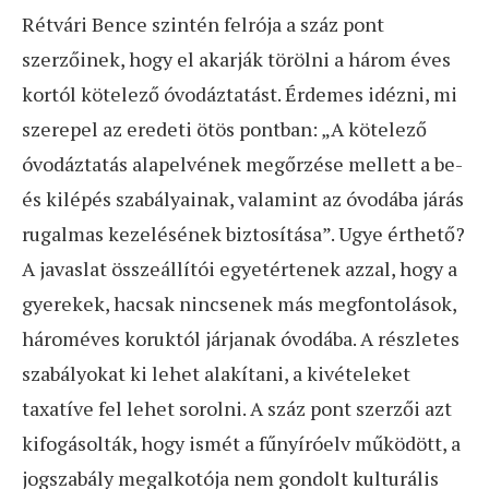
Rétvári Bence szintén felrója a száz pont
szerzőinek, hogy el akarják törölni a három éves
kortól kötelező óvodáztatást. Érdemes idézni, mi
szerepel az eredeti ötös pontban: „A kötelező
óvodáztatás alapelvének megőrzése mellett a be-
és kilépés szabályainak, valamint az óvodába járás
rugalmas kezelésének biztosítása”. Ugye érthető?
A javaslat összeállítói egyetértenek azzal, hogy a
gyerekek, hacsak nincsenek más megfontolások,
hároméves koruktól járjanak óvodába. A részletes
szabályokat ki lehet alakítani, a kivételeket
taxatíve fel lehet sorolni. A száz pont szerzői azt
kifogásolták, hogy ismét a fűnyíróelv működött, a
jogszabály megalkotója nem gondolt kulturális