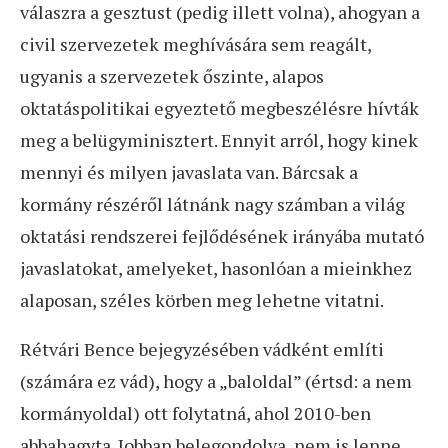
válaszra a gesztust (pedig illett volna), ahogyan a
civil szervezetek meghívására sem reagált,
ugyanis a szervezetek őszinte, alapos
oktatáspolitikai egyeztető megbeszélésre hívták
meg a belügyminisztert. Ennyit arról, hogy kinek
mennyi és milyen javaslata van. Bárcsak a
kormány részéről látnánk nagy számban a világ
oktatási rendszerei fejlődésének irányába mutató
javaslatokat, amelyeket, hasonlóan a mieinkhez
alaposan, széles körben meg lehetne vitatni.
Rétvári Bence bejegyzésében vádként említi
(számára ez vád), hogy a „baloldal” (értsd: a nem
kormányoldal) ott folytatná, ahol 2010-ben
abbahagyta. Jobban belegondolva, nem is lenne