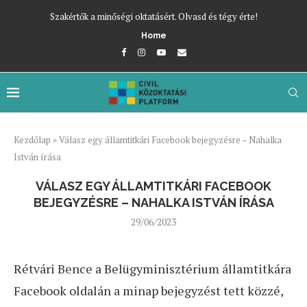
Szakértők a minőségi oktatásért. Olvasd és tégy érte!
Home
Kezdőlap
»
Válasz egy államtitkári Facebook bejegyzésre – Nahalka
István írása
VÁLASZ EGY ÁLLAMTITKÁRI FACEBOOK
BEJEGYZÉSRE – NAHALKA ISTVÁN ÍRÁSA
29/06/2023
Rétvári Bence a Belügyminisztérium államtitkára
Facebook oldalán a minap bejegyzést tett közzé,