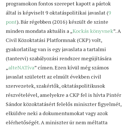
programokon fontos szerepet kapott a pártok
által is képviselt 9 oktatáspolitikai javaslat (
9
pont
). Bár régebben (2016) készült de szinte
minden mondata aktuális a „
Kockás könyvnek
”. A
Civil Közoktatási Platformnak (CKP) volt,
gyakorlatilag van is egy javaslata a tartalmi
(tantervi) szabályozási rendszer megújítására
„
alteNATíva
” címen. Ezen kívül még számos
javaslat született az elmúlt években civil
szervezetek, szakértők, oktatáspolitikusok
részvételével, amelyekre a CKP fel is hívta Pintér
Sándor közoktatásért felelős miniszter figyelmét,
elküldve neki a dokumentumokat vagy azok
elérhetőségét. A miniszter úr nem méltatta