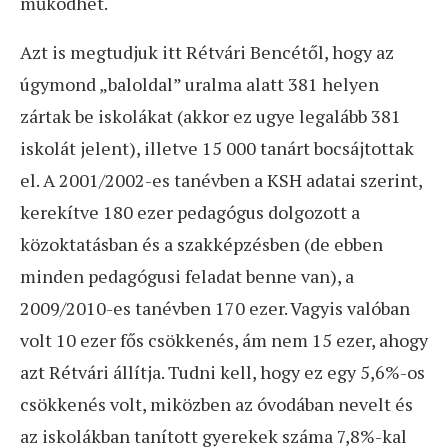
működhet.
Azt is megtudjuk itt Rétvári Bencétől, hogy az
úgymond „baloldal” uralma alatt 381 helyen
zártak be iskolákat (akkor ez ugye legalább 381
iskolát jelent), illetve 15 000 tanárt bocsájtottak
el. A 2001/2002-es tanévben a KSH adatai szerint,
kerekítve 180 ezer pedagógus dolgozott a
közoktatásban és a szakképzésben (de ebben
minden pedagógusi feladat benne van), a
2009/2010-es tanévben 170 ezer. Vagyis valóban
volt 10 ezer fős csökkenés, ám nem 15 ezer, ahogy
azt Rétvári állítja. Tudni kell, hogy ez egy 5,6%-os
csökkenés volt, miközben az óvodában nevelt és
az iskolákban tanított gyerekek száma 7,8%-kal