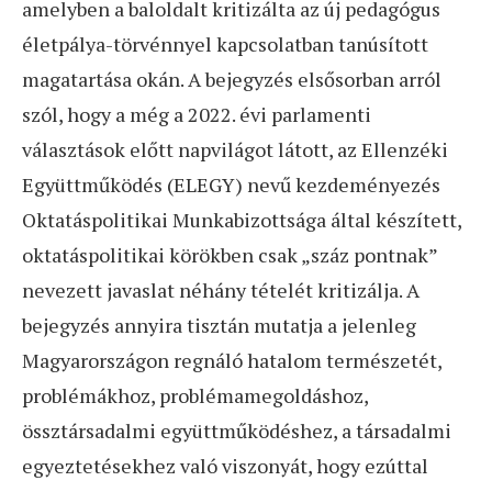
amelyben a baloldalt kritizálta az új pedagógus
életpálya-törvénnyel kapcsolatban tanúsított
magatartása okán. A bejegyzés elsősorban arról
szól, hogy a még a 2022. évi parlamenti
választások előtt napvilágot látott, az Ellenzéki
Együttműködés (ELEGY) nevű kezdeményezés
Oktatáspolitikai Munkabizottsága által készített,
oktatáspolitikai körökben csak „száz pontnak”
nevezett javaslat néhány tételét kritizálja. A
bejegyzés annyira tisztán mutatja a jelenleg
Magyarországon regnáló hatalom természetét,
problémákhoz, problémamegoldáshoz,
össztársadalmi együttműködéshez, a társadalmi
egyeztetésekhez való viszonyát, hogy ezúttal