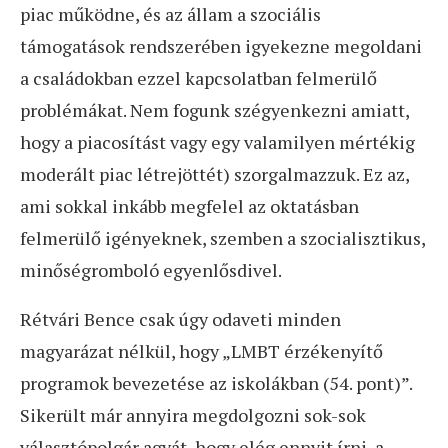
piac működne, és az állam a szociális
támogatások rendszerében igyekezne megoldani
a családokban ezzel kapcsolatban felmerülő
problémákat. Nem fogunk szégyenkezni amiatt,
hogy a piacosítást vagy egy valamilyen mértékig
moderált piac létrejöttét) szorgalmazzuk. Ez az,
ami sokkal inkább megfelel az oktatásban
felmerülő igényeknek, szemben a szocialisztikus,
minőségromboló egyenlősdivel.
Rétvári Bence csak úgy odaveti minden
magyarázat nélkül, hogy „LMBT érzékenyítő
programok bevezetése az iskolákban (54. pont)”.
Sikerült már annyira megdolgozni sok-sok
választópolgár agyát, hogy elég ennyit írni, a