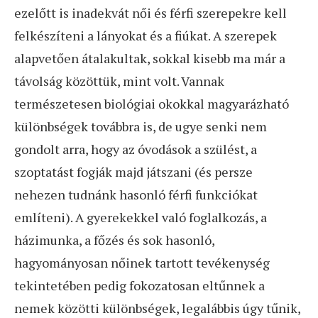
ezelőtt is inadekvát női és férfi szerepekre kell
felkészíteni a lányokat és a fiúkat. A szerepek
alapvetően átalakultak, sokkal kisebb ma már a
távolság közöttük, mint volt. Vannak
természetesen biológiai okokkal magyarázható
különbségek továbbra is, de ugye senki nem
gondolt arra, hogy az óvodások a szülést, a
szoptatást fogják majd játszani (és persze
nehezen tudnánk hasonló férfi funkciókat
említeni). A gyerekekkel való foglalkozás, a
házimunka, a főzés és sok hasonló,
hagyományosan nőinek tartott tevékenység
tekintetében pedig fokozatosan eltűnnek a
nemek közötti különbségek, legalábbis úgy tűnik,