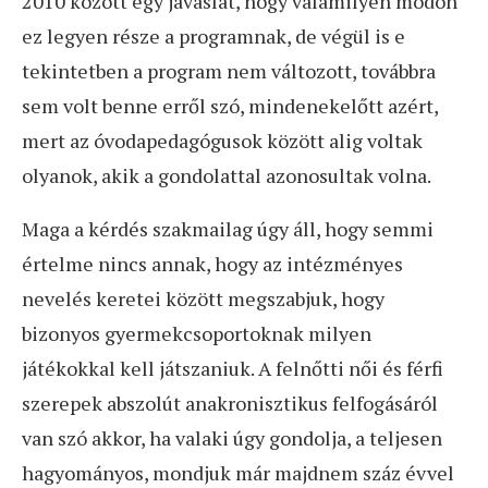
2010 között egy javaslat, hogy valamilyen módon
ez legyen része a programnak, de végül is e
tekintetben a program nem változott, továbbra
sem volt benne erről szó, mindenekelőtt azért,
mert az óvodapedagógusok között alig voltak
olyanok, akik a gondolattal azonosultak volna.
Maga a kérdés szakmailag úgy áll, hogy semmi
értelme nincs annak, hogy az intézményes
nevelés keretei között megszabjuk, hogy
bizonyos gyermekcsoportoknak milyen
játékokkal kell játszaniuk. A felnőtti női és férfi
szerepek abszolút anakronisztikus felfogásáról
van szó akkor, ha valaki úgy gondolja, a teljesen
hagyományos, mondjuk már majdnem száz évvel