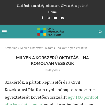
Szakértők a minőségi oktatásért. Olvasd és tégy érte!
Home
Kezdőlap
»
Milyen a korszerű oktatás – ha komolyan vesszük
MILYEN A KORSZERŰ OKTATÁS – HA
KOMOLYAN VESSZÜK
09/03/2022
Szakértők, a pártok képviselői és a Civil
Közoktatási Platform nyolc hónapos rendszeres
egyeztetését követően összeállt
egy 100 pontból
álló javaslatcsomag
, amely keretbe foglalja egy