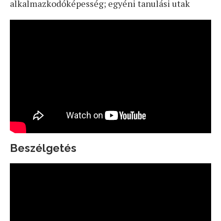
alkalmazkodóképesség; egyéni tanulási utak
Beszélgetés