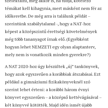
szelektálni, még akkor is, ha tudja, kötelező
témákat kell kihagynia, mert másként nem fér az
időkeretbe. De még arra is találunk példát –
szerintünk szabálytalanul -, hogy a NAT-hoz
képest a középszintű érettségi követelmények
még több tananyagot írnak elő. (Egyébként
hogyan lehet NEMZETI egy olyan alaptanterv,
mely nem is vonatkozik minden gyerekre?)
A NAT 2020-hoz úgy készültek „új” tankönyvek,
hogy azok egyszerűen a korábbiak átszabásai. Ezt
például a gimnáziumi fizikakönyveknél szó
szerint lehet érteni: a korábbi három évnyi
könyvet egyszerűen – a középső kettévágásával –
két könyvvé kötötték. Majd idén ismét újabb