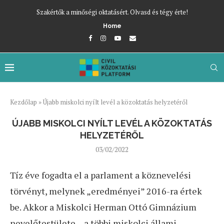
Szakértők a minőségi oktatásért. Olvasd és tégy érte!
Home
Kezdőlap
»
Újabb miskolci nyílt levél a közoktatás helyzetéről
ÚJABB MISKOLCI NYÍLT LEVÉL A KÖZOKTATÁS
HELYZETÉRŐL
03/02/2022
Tíz éve fogadta el a parlament a köznevelési
törvényt, melynek „eredményei” 2016-ra értek
be. Akkor a Miskolci Herman Ottó Gimnázium
nevelőtestülete – a többi miskolci állami