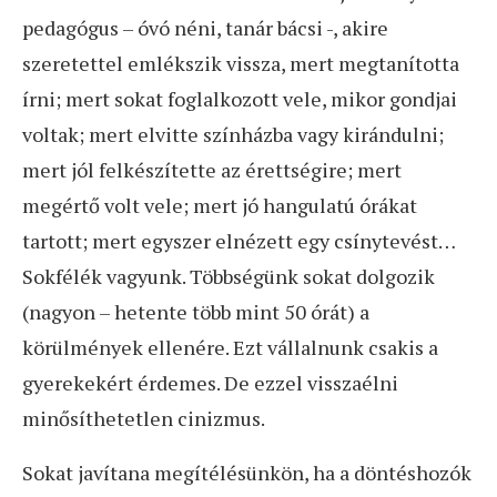
pedagógus – óvó néni, tanár bácsi -, akire
szeretettel emlékszik vissza, mert megtanította
írni; mert sokat foglalkozott vele, mikor gondjai
voltak; mert elvitte színházba vagy kirándulni;
mert jól felkészítette az érettségire; mert
megértő volt vele; mert jó hangulatú órákat
tartott; mert egyszer elnézett egy csínytevést…
Sokfélék vagyunk. Többségünk sokat dolgozik
(nagyon – hetente több mint 50 órát) a
körülmények ellenére. Ezt vállalnunk csakis a
gyerekekért érdemes. De ezzel visszaélni
minősíthetetlen cinizmus.
Sokat javítana megítélésünkön, ha a döntéshozók