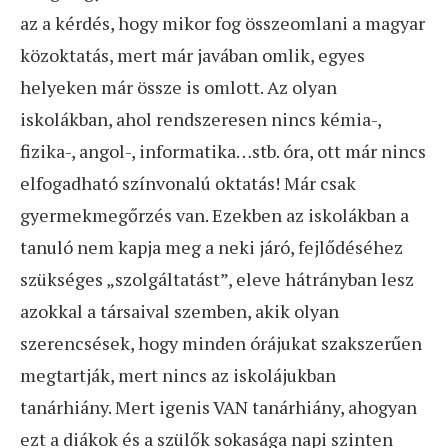
az a kérdés, hogy mikor fog összeomlani a magyar
közoktatás, mert már javában omlik, egyes
helyeken már össze is omlott. Az olyan
iskolákban, ahol rendszeresen nincs kémia-,
fizika-, angol-, informatika…stb. óra, ott már nincs
elfogadható színvonalú oktatás! Már csak
gyermekmegőrzés van. Ezekben az iskolákban a
tanuló nem kapja meg a neki járó, fejlődéséhez
szükséges „szolgáltatást”, eleve hátrányban lesz
azokkal a társaival szemben, akik olyan
szerencsések, hogy minden órájukat szakszerűen
megtartják, mert nincs az iskolájukban
tanárhiány. Mert igenis VAN tanárhiány, ahogyan
ezt a diákok és a szülők sokasága napi szinten