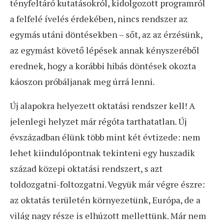
tényfeltáró kutatásokról, kidolgozott programról
a felfelé ívelés érdekében, nincs rendszer az
egymás utáni döntésekben – sőt, az az érzésünk,
az egymást követő lépések annak kényszeréből
erednek, hogy a korábbi hibás döntések okozta
káoszon próbáljanak meg úrrá lenni.
Új alapokra helyezett oktatási rendszer kell! A
jelenlegi helyzet már régóta tarthatatlan. Új
évszázadban élünk több mint két évtizede: nem
lehet kiindulópontnak tekinteni egy huszadik
század közepi oktatási rendszert, s azt
toldozgatni-foltozgatni. Vegyük már végre észre:
az oktatás területén környezetünk, Európa, de a
világ nagy része is elhúzott mellettünk. Már nem