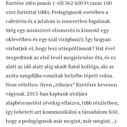
fizetése idén január 1-től 362 600 Ft (azaz 100
ezer forinttal több). Pedagógusok esetében a
cafetéria és a jutalom is ismeretlen fogalmak.
Még egy miniszteri elismerés is kimerül egy
oklevélben és egy szál virágban(!). Így hogyan
várhatjuk el, hogy lesz utánpótlásunk? Hat évet
öregedtünk az első levél megjelenése óta, és ez
alatt az idő alatt alig akadt fiatal kolléga, aki az
azóta nyugdíjba vonultak helyébe lépett volna.
Nem véletlen: ilyen „röhejes” fizetésre kevesen
vágynak. 2013-ban kaptunk utoljára
alapbéremelést (évekig elhúzva, több részletben,
így lehetett azt kommunikálni a társadalom felé,
hogy a pedagógusok már megint, már megint…).