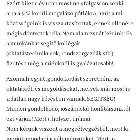
Ezért kilenc év után most ne utalgasson senki
arra a 9 % körüli megalázó pótlékra, amit a mi
közösségeink is visszautasítottak, ennek ellenére
mégis döntöttek róla. Nem alamizsnát kérünk! És
a munkánkat segítő kollégák
(oktatástechnikusok, rendszergazdák stb.)
fizetése még a miénknél is gyalázatosabb!
Azonnali együttgondolkodást szeretnénk az
oktatásról, és megoldásokat, melyek már most is
irdatlan nagy késésben vannak. SEGÍTSÉG!
Minden gondolkodó, jószándékú honfitársunktól
ezt várjuk! Mert a helyzet drámai.
Nem kérünk viszont a megbélyegzésből, mert ki
merjük mondani a véleményünket. Mert mi