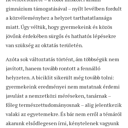
gimnázium támogatásával – nyílt levélben fordult
a közvéleményhez a helyzet tarthatatlansága
miatt. Úgy véltük, hogy gyermekeink és közös
jövőnk érdekében sürgős és hathatós lépésekre
van szükség az oktatás területén.
Azóta sok változtatás történt, ám többségük nem
javított, hanem tovább rontott a fennálló
helyzeten. A biciklit sikerült még tovább tolni:
gyermekeink eredményei nem mutatnak érdemi
javulást a nemzetközi méréseken, tanárnak –
főleg természettudományosnak – alig jelentkezik
valaki az egyetemekre. És bár nem erről a témáról
akarunk elsődlegesen írni, kénytelenek vagyunk