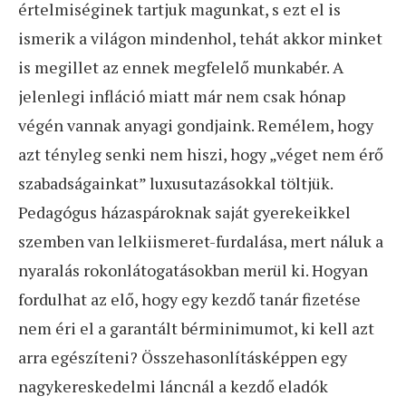
értelmiséginek tartjuk magunkat, s ezt el is
ismerik a világon mindenhol, tehát akkor minket
is megillet az ennek megfelelő munkabér. A
jelenlegi infláció miatt már nem csak hónap
végén vannak anyagi gondjaink. Remélem, hogy
azt tényleg senki nem hiszi, hogy „véget nem érő
szabadságainkat” luxusutazásokkal töltjük.
Pedagógus házaspároknak saját gyerekeikkel
szemben van lelkiismeret-furdalása, mert náluk a
nyaralás rokonlátogatásokban merül ki. Hogyan
fordulhat az elő, hogy egy kezdő tanár fizetése
nem éri el a garantált bérminimumot, ki kell azt
arra egészíteni? Összehasonlításképpen egy
nagykereskedelmi láncnál a kezdő eladók