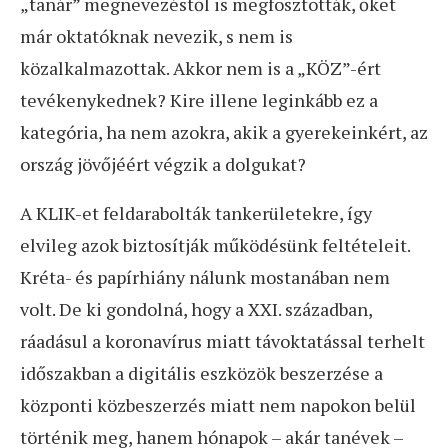
„tanár” megnevezéstől is megfosztották, őket
már oktatóknak nevezik, s nem is
közalkalmazottak. Akkor nem is a „KÖZ”-ért
tevékenykednek? Kire illene leginkább ez a
kategória, ha nem azokra, akik a gyerekeinkért, az
ország jövőjéért végzik a dolgukat?
A KLIK-et feldarabolták tankerületekre, így
elvileg azok biztosítják működésünk feltételeit.
Kréta- és papírhiány nálunk mostanában nem
volt. De ki gondolná, hogy a XXI. században,
ráadásul a koronavírus miatt távoktatással terhelt
időszakban a digitális eszközök beszerzése a
központi közbeszerzés miatt nem napokon belül
történik meg, hanem hónapok – akár tanévek –