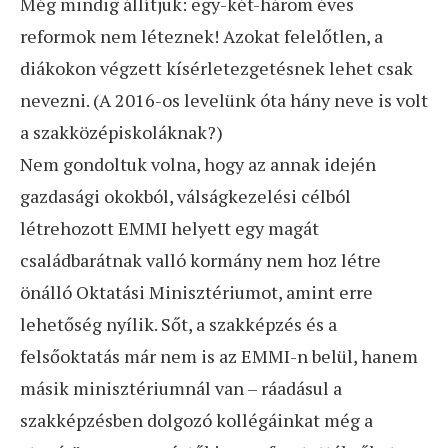
Még mindig állítjuk: egy-két-három éves
reformok nem léteznek! Azokat felelőtlen, a
diákokon végzett kísérletezgetésnek lehet csak
nevezni. (A 2016-os levelünk óta hány neve is volt
a szakközépiskoláknak?)
Nem gondoltuk volna, hogy az annak idején
gazdasági okokból, válságkezelési célból
létrehozott EMMI helyett egy magát
családbarátnak valló kormány nem hoz létre
önálló Oktatási Minisztériumot, amint erre
lehetőség nyílik. Sőt, a szakképzés és a
felsőoktatás már nem is az EMMI-n belül, hanem
másik minisztériumnál van – ráadásul a
szakképzésben dolgozó kollégáinkat még a