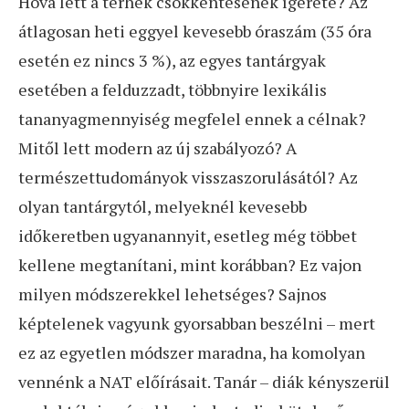
Hová lett a terhek csökkentésének ígérete? Az
átlagosan heti eggyel kevesebb óraszám (35 óra
esetén ez nincs 3 %), az egyes tantárgyak
esetében a felduzzadt, többnyire lexikális
tananyagmennyiség megfelel ennek a célnak?
Mitől lett modern az új szabályozó? A
természettudományok visszaszorulásától? Az
olyan tantárgytól, melyeknél kevesebb
időkeretben ugyanannyit, esetleg még többet
kellene megtanítani, mint korábban? Ez vajon
milyen módszerekkel lehetséges? Sajnos
képtelenek vagyunk gyorsabban beszélni – mert
ez az egyetlen módszer maradna, ha komolyan
vennénk a NAT előírásait. Tanár – diák kényszerül